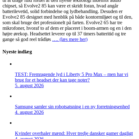
til at drage fuld fordel af den nyeste teknologi indenfor audio
chipset, så Evolve2 85 kan være et skridt foran, hvad angår
batterilevetid, solid forbindelse og lydbehandling. Desuden er
Evolve2 85 designet med henblik på både kontormiljøet og til den,
som skal bruge det professionelt på farten. Evolve2 65 har tre
mikrofoner, hvoraf to af dem er placeret i boom-armen og en i den
højre ørekop. Headsettet leverer op til 37 timers batteritid og tre
gange så god reel trådløs
…. (læs mere her)
Nyeste indlæg
TEST: Fremragende lyd i Liberty 5 Pro Max – men har vi
brug for et headset der kan tage noter?
5. august 2026
Samsung samler sin robotsatsning i en ny forretningsenhed
4. august 2026
Kvinder overhaler mænd: Hver tredje dansker gamer dagligt
4. august 2026