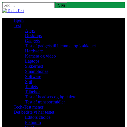
Søg
efter:
Hjem
Test
Apps
Desktops
Gadgets
Test af gadgets til hjemmet og køkkenet
Hardware
Kamera og video
Laptops
Sikkerhed
Smartphones
Software
Spil
Tablets
Tilbehør
Test af headsets og højttalere
Test af transportmidler
Tech-Test mener
Det bedste vi har testet
Editors choice
Platinum