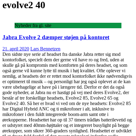
evolve2 40
Nyheder fra gl. site
Jabra Evolve 2 dæmper støjen på kontoret
21. april 2020
Lars Bennetzen
Den sidste nye serie af headset fra danske Jabra retter sig mod
kontorfolket, specielt dem der gerne vil have ro og fred, uden at
skulle gå på kompromis med komforten på deres headset, og som
også gerne vil kunne lytte til musik i høj kvalitet. Ofte oplever vi
nemlig, at headsets der er rettet mod kontorfolket ikke nødvendigvis
er optimeret til musik – og personligt har jeg også oplevet at de kan
være ubehagelige at have på i længere tid. Derfor er det da også
gode nyheder, at Jabra nu er hastigt på vej med deres Evolve2, der
består af tre forskellige headsets, Evolve2 85, Evolve2 65 og
Evolve2 40. Så her er hvad vi ved om de nye headsets: Evolve2 85
har Digital Hybrid ANC og ti mikrofoner i alt, inklusive to
mikrofoner i den fuldt integrerede boom-arm samt otte i
ørekopperne. Headsettet har op til 37 timers trådløs batterilevetid og
er udstyret med 40mm-højttaler og et integreret busylight på begge
ørekopper, som sikrer 360-graders synlighed. Headsettet er udviklet