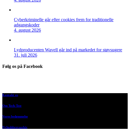
Cyberkriminelle går efter cookies frem for traditionelle
adgangskoder
4. august 2026
Lydproducenten Wavell går ind på markedet for støvsugere
31. juli 2026
Følg os på Facebook
Kontakt os
Om Tech-Test
Vores bedømmelse
Nyhedsbrevsarkiv