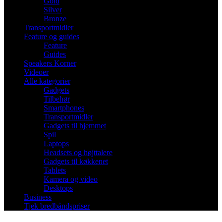
Gold
Silver
Bronze
Transportmidler
Feature og guides
Feature
Guides
Speakers Korner
Videoer
Alle kategorier
Gadgets
Tilbehør
Smartphones
Transportmidler
Gadgets til hjemmet
Spil
Laptops
Headsets og højttalere
Gadgets til køkkenet
Tablets
Kamera og video
Desktops
Business
Tjek bredbåndspriser