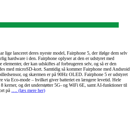
r lige lanceret deres nyeste model, Fairphone 5, der ifølge dem selv
rlig hardware i den. Fairphone oplyser at den er udstyret med
elementer, der kan udskiftes af forbrugeren selv, og så er den
dvides med microSD-kort. Samtidig så kommer Fairphone med Andsroid
 billedsensor, og skærmen er på 90Hz OLED. Fairphone 5 er udstyret
re via Eco-mode – hvilket giver batteriet en længere levetid. Hele
 kerner, og det understøtter 5G- og WiFi 6E, samt AI-funktioner til
port på
…. (læs mere her)