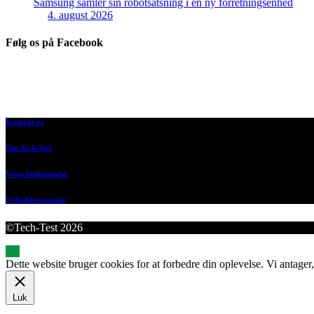
Samsung samler sin robotsatsning i en ny forretningsenhed
4. august 2026
Følg os på Facebook
Kontakt os
Om Tech-Test
Vores bedømmelse
Nyhedsbrevsarkiv
©Tech-Test 2026
Dette website bruger cookies for at forbedre din oplevelse. Vi antager,
Luk