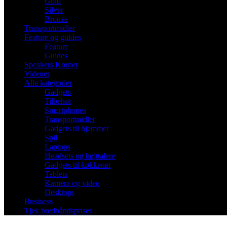
Gold
Silver
Bronze
Transportmidler
Feature og guides
Feature
Guides
Speakers Korner
Videoer
Alle kategorier
Gadgets
Tilbehør
Smartphones
Transportmidler
Gadgets til hjemmet
Spil
Laptops
Headsets og højttalere
Gadgets til køkkenet
Tablets
Kamera og video
Desktops
Business
Tjek bredbåndspriser