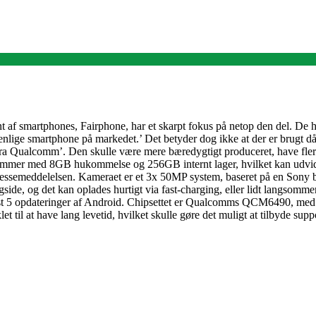
 af smartphones, Fairphone, har et skarpt fokus på netop den del. De ha
nlige smartphone på markedet.’ Det betyder dog ikke at der er brugt då
ra Qualcomm’. Den skulle være mere bæredygtigt produceret, have flere 
Den kommer med 8GB hukommelse og 256GB internt lager, hvilket kan u
 pressemeddelelsen. Kameraet er et 3x 50MP system, baseret på en Sony
side, og det kan oplades hurtigt via fast-charging, eller lidt langsomme
ndst 5 opdateringer af Android. Chipsettet er Qualcomms QCM6490, med 8
et til at have lang levetid, hvilket skulle gøre det muligt at tilbyde sup