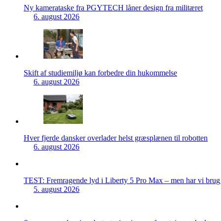
Ny kamerataske fra PGYTECH låner design fra militæret
6. august 2026
Skift af studiemiljø kan forbedre din hukommelse
6. august 2026
Hver fjerde dansker overlader helst græsplænen til robotten
6. august 2026
TEST: Fremragende lyd i Liberty 5 Pro Max – men har vi brug f
5. august 2026