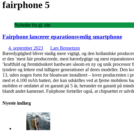
fairphone 5
Nyheder fra gl. site
Fairphone lancerer eparationsvenlig smartphone
4. september 2023
Lars Bennetzen
Bæredygtighed bliver stadig mere vigtigt, og den hollandske producent
er den ‘mest fair producerede, mest bæredygtige og mest reparationsve
‘kraftfuld og fremtidssikret hardware såsom en ny og unik processor f
tyndere og lettere end tidligere generationer af deres modeller. 
13, uden nogen form for bloatware installeret – lover producenten i
med et 4.100 mAh batteri, der kan udskiftes ved at fjerne mobilens bag
mobilen er omfattet af en garanti på 5 år, herunder en garanti på mi
blandt andet kameraet. Fairphone fortæller også, at chipsættet er udvikl
Nyeste indlæg