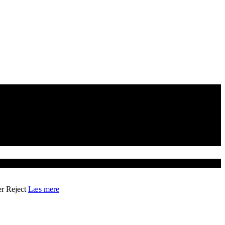
er
Reject
Læs mere