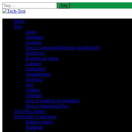
Søg
efter:
Hjem
Test
Apps
Desktops
Gadgets
Test af gadgets til hjemmet og køkkenet
Hardware
Kamera og video
Laptops
Sikkerhed
Smartphones
Software
Spil
Tablets
Tilbehør
Test af headsets og højttalere
Test af transportmidler
Tech-Test mener
Det bedste vi har testet
Editors choice
Platinum