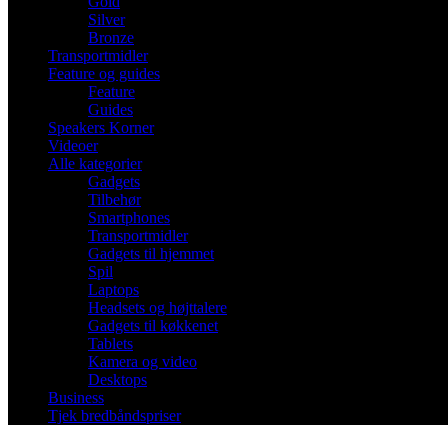
Gold
Silver
Bronze
Transportmidler
Feature og guides
Feature
Guides
Speakers Korner
Videoer
Alle kategorier
Gadgets
Tilbehør
Smartphones
Transportmidler
Gadgets til hjemmet
Spil
Laptops
Headsets og højttalere
Gadgets til køkkenet
Tablets
Kamera og video
Desktops
Business
Tjek bredbåndspriser