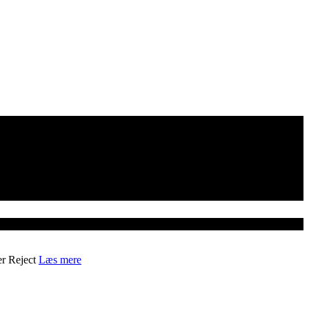
er
Reject
Læs mere