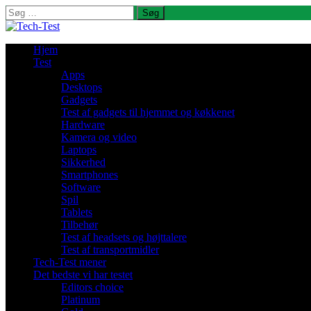
Søg
efter:
Hjem
Test
Apps
Desktops
Gadgets
Test af gadgets til hjemmet og køkkenet
Hardware
Kamera og video
Laptops
Sikkerhed
Smartphones
Software
Spil
Tablets
Tilbehør
Test af headsets og højttalere
Test af transportmidler
Tech-Test mener
Det bedste vi har testet
Editors choice
Platinum