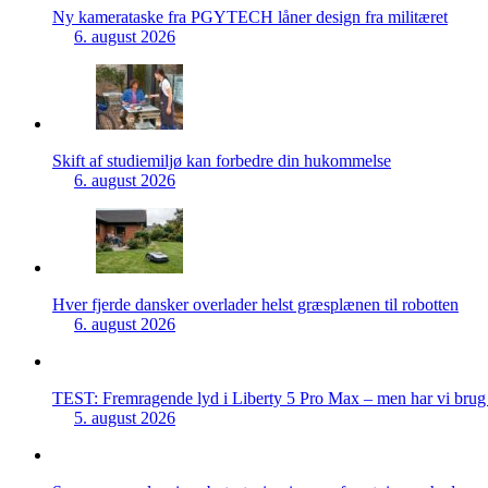
Ny kamerataske fra PGYTECH låner design fra militæret
6. august 2026
Skift af studiemiljø kan forbedre din hukommelse
6. august 2026
Hver fjerde dansker overlader helst græsplænen til robotten
6. august 2026
TEST: Fremragende lyd i Liberty 5 Pro Max – men har vi brug f
5. august 2026