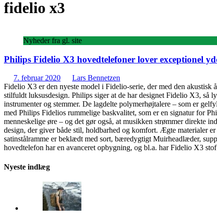
fidelio x3
Nyheder fra gl. site
Philips Fidelio X3 hovedtelefoner lover exceptionel yde
7. februar 2020
Lars Bennetzen
Fidelio X3 er den nyeste model i Fidelio-serie, der med den akustisk
stilfuldt luksusdesign. Philips siger at de har designet Fidelio X3, 
instrumenter og stemmer. De lagdelte polymerhøjtalere – som er gelfy
med Philips Fidelios rummelige baskvalitet, som er en signatur for Phil
menneskelige øre – og det gør også, at musikken strømmer direkte ind i
design, der giver både stil, holdbarhed og komfort. Ægte materialer e
satinstålramme er beklædt med sort, bæredygtigt Muirheadlæder, suppler
hovedtelefon har en avanceret opbygning, og bl.a. har Fidelio X3 st
Nyeste indlæg