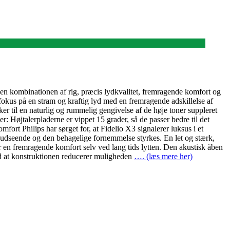
en kombinationen af rig, præcis lydkvalitet, fremragende komfort og
fokus på en stram og kraftig lyd med en fremragende adskillelse af
 til en naturlig og rummelig gengivelse af de høje toner suppleret
r: Højtalerpladerne er vippet 15 grader, så de passer bedre til det
ort Philips har sørget for, at Fidelio X3 signalerer luksus i et
de udseende og den behagelige fornemmelse styrkes. En let og stærk,
er en fremragende komfort selv ved lang tids lytten. Den akustisk åben
d at konstruktionen reducerer muligheden
…. (læs mere her)