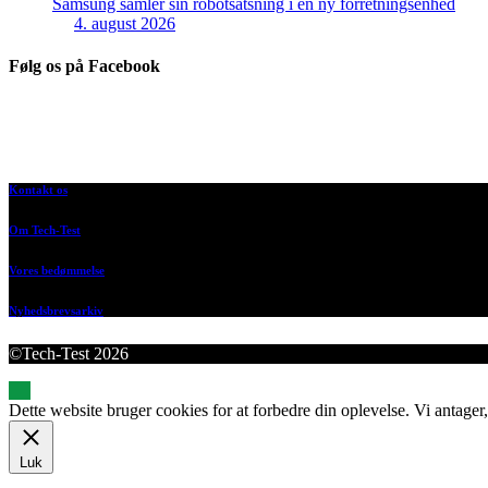
Samsung samler sin robotsatsning i en ny forretningsenhed
4. august 2026
Følg os på Facebook
Kontakt os
Om Tech-Test
Vores bedømmelse
Nyhedsbrevsarkiv
©Tech-Test 2026
Dette website bruger cookies for at forbedre din oplevelse. Vi antager,
Luk