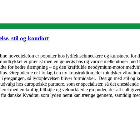
lse, stil og komfort
 åbne hovedtelefon er populær hos lydfeinschmeckere og kunstnere for d
så lydindtrykket er præcist med en generøs bas og varme mellemtoner med 
ldte for bedre dæmpning – og den kraftfulde neodymium-motor medvirker
ips. Ørepuderne er i to lag i en ny konstruktion, der mindsker vibratione
 øregangen, så lydoplevelsen bliver formidabel. Design med stil og komf
r udvalgt hos europæiske partnere, som er specialister, så det eneståen
et med en kraftig filtbøjle og velourklædte ørepuder, der alt i alt giv
of fra danske Kvadrat, som lyden nemt kan trænge gennem, samtidig me