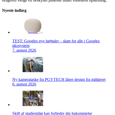
brugeren vælge en beskyttet pinkode under enhedens opsætning.
Nyeste indlæg
TEST: Googles nye højttaler – skøn for alle i Googles
økosystem
7. august 2026
Ny kamerataske fra PGYTECH låner design fra militæret
6. august 2026
Skift af studiemiljø kan forbedre din hukommelse