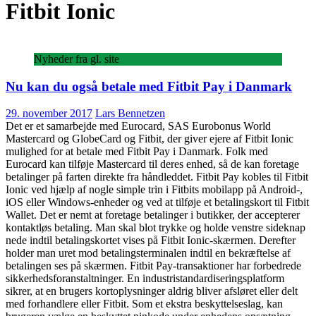
Fitbit Ionic
Nyheder fra gl. site
Nu kan du også betale med Fitbit Pay i Danmark
29. november 2017
Lars Bennetzen
Det er et samarbejde med Eurocard, SAS Eurobonus World
Mastercard og GlobeCard og Fitbit, der giver ejere af Fitbit Ionic
mulighed for at betale med Fitbit Pay i Danmark. Folk med
Eurocard kan tilføje Mastercard til deres enhed, så de kan foretage
betalinger på farten direkte fra håndleddet. Fitbit Pay kobles til Fitbit
Ionic ved hjælp af nogle simple trin i Fitbits mobilapp på Android-,
iOS eller Windows-enheder og ved at tilføje et betalingskort til Fitbit
Wallet. Det er nemt at foretage betalinger i butikker, der accepterer
kontaktløs betaling. Man skal blot trykke og holde venstre sideknap
nede indtil betalingskortet vises på Fitbit Ionic-skærmen. Derefter
holder man uret mod betalingsterminalen indtil en bekræftelse af
betalingen ses på skærmen. Fitbit Pay-transaktioner har forbedrede
sikkerhedsforanstaltninger. En industristandardiseringsplatform
sikrer, at en brugers kortoplysninger aldrig bliver afsløret eller delt
med forhandlere eller Fitbit. Som et ekstra beskyttelseslag, kan