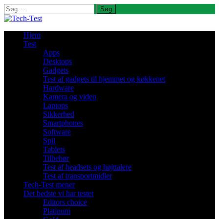
Søg
efter:
Hjem
Test
Apps
Desktops
Gadgets
Test af gadgets til hjemmet og køkkenet
Hardware
Kamera og video
Laptops
Sikkerhed
Smartphones
Software
Spil
Tablets
Tilbehør
Test af headsets og højttalere
Test af transportmidler
Tech-Test mener
Det bedste vi har testet
Editors choice
Platinum