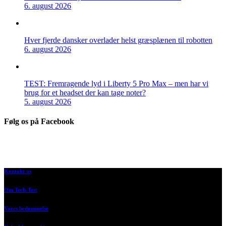
6. august 2026
Hver fjerde dansker overlader helst græsplænen til robotten
6. august 2026
TEST: Fremragende lyd i Liberty 5 Pro Max – men har vi
brug for et headset der kan tage noter?
5. august 2026
Følg os på Facebook
Kontakt os
Om Tech-Test
Vores bedømmelse