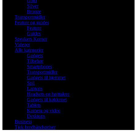
Gold
Silver
Bronze
Transportmidler
Feature og guides
Feature
Guides
Speakers Korner
Videoer
Alle kategorier
Gadgets
Tilbehør
Smartphones
Transportmidler
Gadgets til hjemmet
Spil
Laptops
Headsets og højttalere
Gadgets til køkkenet
Tablets
Kamera og video
Desktops
Business
Tjek bredbåndspriser