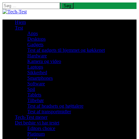
Søg
efter:
Hjem
Test
Apps
Desktops
Gadgets
Test af gadgets til hjemmet og køkkenet
Hardware
Kamera og video
Laptops
Sikkerhed
Smartphones
Software
Spil
Tablets
Tilbehør
Test af headsets og højttalere
Test af transportmidler
Tech-Test mener
Det bedste vi har testet
Editors choice
Platinum