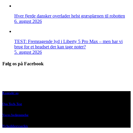
Hver fjerde dansker overlader helst græsplænen til robotten
6. august 2026
TEST: Fremragende lyd i Liberty 5 Pro Max – men har vi
brug for et headset der kan tage noter?
5. august 2026
Følg os på Facebook
Kontakt os
Om Tech-Test
Vores bedømmelse
Nyhedsbrevsarkiv