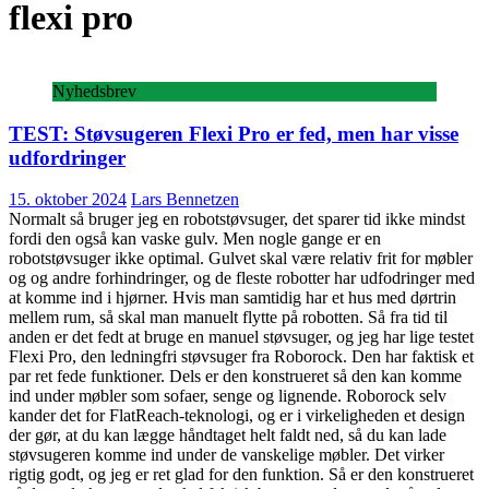
flexi pro
Nyhedsbrev
TEST: Støvsugeren Flexi Pro er fed, men har visse
udfordringer
15. oktober 2024
Lars Bennetzen
Normalt så bruger jeg en robotstøvsuger, det sparer tid ikke mindst
fordi den også kan vaske gulv. Men nogle gange er en
robotstøvsuger ikke optimal. Gulvet skal være relativ frit for møbler
og og andre forhindringer, og de fleste robotter har udfodringer med
at komme ind i hjørner. Hvis man samtidig har et hus med dørtrin
mellem rum, så skal man manuelt flytte på robotten. Så fra tid til
anden er det fedt at bruge en manuel støvsuger, og jeg har lige testet
Flexi Pro, den ledningfri støvsuger fra Roborock. Den har faktisk et
par ret fede funktioner. Dels er den konstrueret så den kan komme
ind under møbler som sofaer, senge og lignende. Roborock selv
kander det for FlatReach-teknologi, og er i virkeligheden et design
der gør, at du kan lægge håndtaget helt faldt ned, så du kan lade
støvsugeren komme ind under de vanskelige møbler. Det virker
rigtig godt, og jeg er ret glad for den funktion. Så er den konstrueret