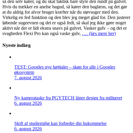
så den selv kører, og du skal faktisk bare styre den rundt på gulvet.
Hvis du trækker en anelse bagud, så kører den baglæns, og det gør
at du aldrig for alvor bruger kræfter når du støvsuger med den.
Virkelig en fed funktion og den blev jeg meget glad for. Den justerer
løbende sugeevnen og det er også fedt, så skal jeg ikke gøre noget
aktivt når der er lidt ekstra snavs på gulvet. Vasker gulv – og det er
svagheden Flexi Pro kan også vaske gulv,
…. (læs mere her)
Nyeste indlæg
TEST: Googles nye højttaler – skøn for alle i Googles
økosystem
7. august 2026
Ny kamerataske fra PGYTECH låner design fra militæret
6. august 2026
Skift af studiemiljø kan forbedre din hukommelse
6. august 2026