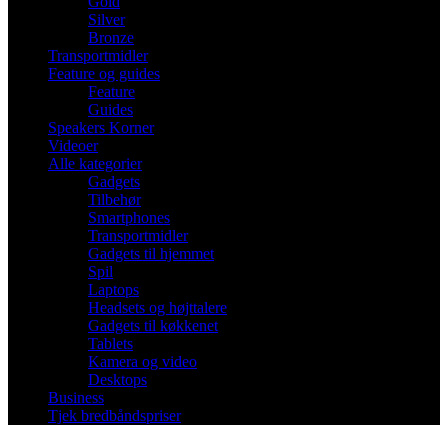
Gold
Silver
Bronze
Transportmidler
Feature og guides
Feature
Guides
Speakers Korner
Videoer
Alle kategorier
Gadgets
Tilbehør
Smartphones
Transportmidler
Gadgets til hjemmet
Spil
Laptops
Headsets og højttalere
Gadgets til køkkenet
Tablets
Kamera og video
Desktops
Business
Tjek bredbåndspriser