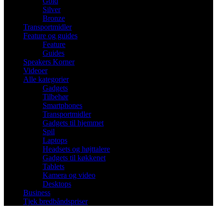
Gold
Silver
Bronze
Transportmidler
Feature og guides
Feature
Guides
Speakers Korner
Videoer
Alle kategorier
Gadgets
Tilbehør
Smartphones
Transportmidler
Gadgets til hjemmet
Spil
Laptops
Headsets og højttalere
Gadgets til køkkenet
Tablets
Kamera og video
Desktops
Business
Tjek bredbåndspriser