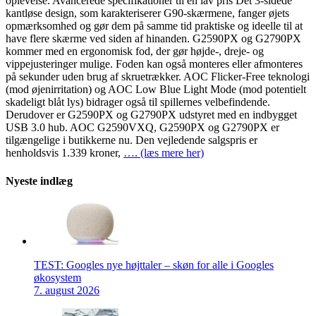
oplevelse. Avancerede specifikationer til en lav pris Det 3-sidede
kantløse design, som karakteriserer G90-skærmene, fanger øjets
opmærksomhed og gør dem på samme tid praktiske og ideelle til at
have flere skærme ved siden af hinanden. G2590PX og G2790PX
kommer med en ergonomisk fod, der gør højde-, dreje- og
vippejusteringer mulige. Foden kan også monteres eller afmonteres
på sekunder uden brug af skruetrækker. AOC Flicker-Free teknologi
(mod øjenirritation) og AOC Low Blue Light Mode (mod potentielt
skadeligt blåt lys) bidrager også til spillernes velbefindende.
Derudover er G2590PX og G2790PX udstyret med en indbygget
USB 3.0 hub. AOC G2590VXQ, G2590PX og G2790PX er
tilgængelige i butikkerne nu. Den vejledende salgspris er
henholdsvis 1.339 kroner,
…. (læs mere her)
Nyeste indlæg
TEST: Googles nye højttaler – skøn for alle i Googles
økosystem
7. august 2026