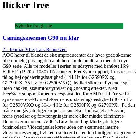
flicker-free
Nyheder fra gl. site
Gamingskærmen G90 nu klar
21. februar 2018
Lars Bennetzen
AOC hører til blandt de skærmproducenter der laver gode skærme
til en rimelig pris, og den ambition har de holdt fat i med den nye
G90-serie. Alle tre modeller i serien er udstyret med kantløst 16:9
Full HD (1920 x 1080) TN-paneler, FreeSync support, 1 ms respons
tid og høj opdateringshastighed (144 Hz for G2590PX og
G2790PX, 75 Hz for G2590VXQ), hvilket sikrer et flydende spil
uden hakken, skærmforstyrrelser og ghosting effekter. Med
FreeSync support forbedres responstiden for AMD GPU’er ved at
synkronisere GPU med skærmens opdateringshastighed (30-75 Hz
for G2590VXQ og 30-144 Hz for G2590PX og G2790PX). På den
måde undgås yderligere input-forsinkelser forårsaget af V-sync,
mens rystelser og forvrængninger mere eller mindre elimineres.
Derudover reducerer AOC’s Low Input Lag Mode yderligere
forsinkelser: Videosignalet kører uden om skærmens interne
videoprocessering, hvilket resulterer i en endnu hurtigere reagerende