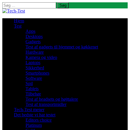
Søg
efter:
Hjem
Test
Apps
Desktops
Gadgets
Test af gadgets til hjemmet og køkkenet
Hardware
Kamera og video
Laptops
Sikkerhed
Smartphones
Software
Spil
Tablets
Tilbehør
Test af headsets og højttalere
Test af transportmidler
Tech-Test mener
Det bedste vi har testet
Editors choice
Platinum