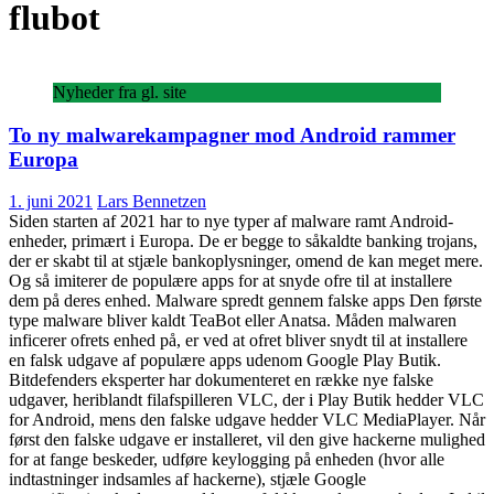
flubot
Nyheder fra gl. site
To ny malwarekampagner mod Android rammer
Europa
1. juni 2021
Lars Bennetzen
Siden starten af 2021 har to nye typer af malware ramt Android-
enheder, primært i Europa. De er begge to såkaldte banking trojans,
der er skabt til at stjæle bankoplysninger, omend de kan meget mere.
Og så imiterer de populære apps for at snyde ofre til at installere
dem på deres enhed. Malware spredt gennem falske apps Den første
type malware bliver kaldt TeaBot eller Anatsa. Måden malwaren
inficerer ofrets enhed på, er ved at ofret bliver snydt til at installere
en falsk udgave af populære apps udenom Google Play Butik.
Bitdefenders eksperter har dokumenteret en række nye falske
udgaver, heriblandt filafspilleren VLC, der i Play Butik hedder VLC
for Android, mens den falske udgave hedder VLC MediaPlayer. Når
først den falske udgave er installeret, vil den give hackerne mulighed
for at fange beskeder, udføre keylogging på enheden (hvor alle
indtastninger indsamles af hackerne), stjæle Google