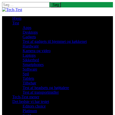
Søg
efter:
Hjem
Test
Apps
Desktops
Gadgets
Test af gadgets til hjemmet og køkkenet
Hardware
Kamera og video
Laptops
Sikkerhed
Smartphones
Software
Spil
Tablets
Tilbehør
Test af headsets og højttalere
Test af transportmidler
Tech-Test mener
Det bedste vi har testet
Editors choice
Platinum