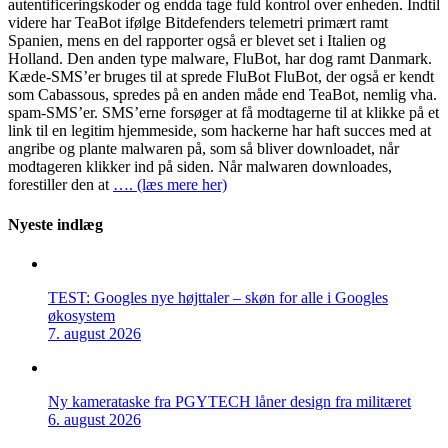
autentificeringskoder og endda tage fuld kontrol over enheden. Indtil
videre har TeaBot ifølge Bitdefenders telemetri primært ramt
Spanien, mens en del rapporter også er blevet set i Italien og
Holland. Den anden type malware, FluBot, har dog ramt Danmark.
Kæde-SMS’er bruges til at sprede FluBot FluBot, der også er kendt
som Cabassous, spredes på en anden måde end TeaBot, nemlig vha.
spam-SMS’er. SMS’erne forsøger at få modtagerne til at klikke på et
link til en legitim hjemmeside, som hackerne har haft succes med at
angribe og plante malwaren på, som så bliver downloadet, når
modtageren klikker ind på siden. Når malwaren downloades,
forestiller den at
…. (læs mere her)
Nyeste indlæg
TEST: Googles nye højttaler – skøn for alle i Googles
økosystem
7. august 2026
Ny kamerataske fra PGYTECH låner design fra militæret
6. august 2026