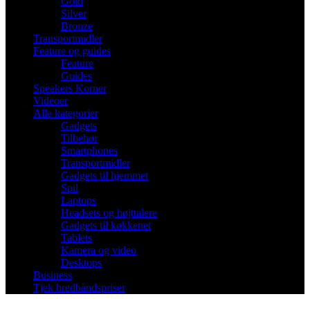
Gold
Silver
Bronze
Transportmidler
Feature og guides
Feature
Guides
Speakers Korner
Videoer
Alle kategorier
Gadgets
Tilbehør
Smartphones
Transportmidler
Gadgets til hjemmet
Spil
Laptops
Headsets og højttalere
Gadgets til køkkenet
Tablets
Kamera og video
Desktops
Business
Tjek bredbåndspriser