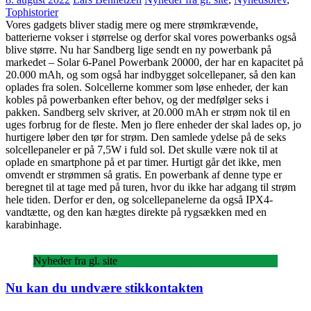
Tophistorier
Vores gadgets bliver stadig mere og mere strømkrævende,
batterierne vokser i størrelse og derfor skal vores powerbanks også
blive større. Nu har Sandberg lige sendt en ny powerbank på
markedet – Solar 6-Panel Powerbank 20000, der har en kapacitet på
20.000 mAh, og som også har indbygget solcellepaner, så den kan
oplades fra solen. Solcellerne kommer som løse enheder, der kan
kobles på powerbanken efter behov, og der medfølger seks i
pakken. Sandberg selv skriver, at 20.000 mAh er strøm nok til en
uges forbrug for de fleste. Men jo flere enheder der skal lades op, jo
hurtigere løber den tør for strøm. Den samlede ydelse på de seks
solcellepaneler er på 7,5W i fuld sol. Det skulle være nok til at
oplade en smartphone på et par timer. Hurtigt går det ikke, men
omvendt er strømmen så gratis. En powerbank af denne type er
beregnet til at tage med på turen, hvor du ikke har adgang til strøm
hele tiden. Derfor er den, og solcellepanelerne da også IPX4-
vandtætte, og den kan hægtes direkte på rygsækken med en
karabinhage.
Nyheder fra gl. site
Nu kan du undvære stikkontakten