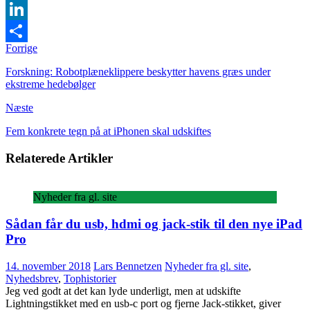
Twitter
LinkedIn
Forrige
Share
Forskning: Robotplæneklippere beskytter havens græs under
ekstreme hedebølger
Næste
Fem konkrete tegn på at iPhonen skal udskiftes
Relaterede Artikler
Nyheder fra gl. site
Sådan får du usb, hdmi og jack-stik til den nye iPad
Pro
14. november 2018
Lars Bennetzen
Nyheder fra gl. site
,
Nyhedsbrev
,
Tophistorier
Jeg ved godt at det kan lyde underligt, men at udskifte
Lightningstikket med en usb-c port og fjerne Jack-stikket, giver