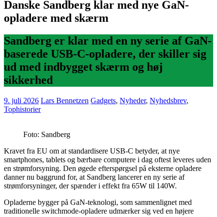
Danske Sandberg klar med nye GaN-
opladere med skærm
Sandberg er klar med en ny serie af GaN-
baserede USB-C-opladere, der skiller sig
ud med indbygget skærm og høj
sikkerhed
9. juli 2026
Lars Bennetzen
Gadgets
,
Nyheder
,
Nyhedsbrev
,
Tophistorier
Foto: Sandberg
Kravet fra EU om at standardisere USB-C betyder, at nye
smartphones, tablets og bærbare computere i dag oftest leveres uden
en strømforsyning. Den øgede efterspørgsel på eksterne opladere
danner nu baggrund for, at Sandberg lancerer en ny serie af
strømforsyninger, der spænder i effekt fra 65W til 140W.
Opladerne bygger på GaN-teknologi, som sammenlignet med
traditionelle switchmode-opladere udmærker sig ved en højere