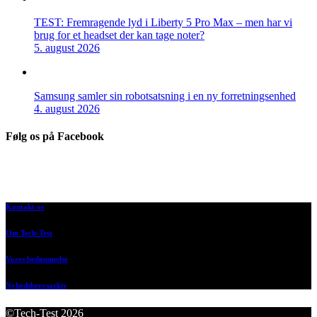
TEST: Fremragende lyd i Liberty 5 Pro Max – men har vi
brug for et headset der kan tage noter?
5. august 2026
Samsung samler sin robotsatsning i en ny forretningsenhed
4. august 2026
Følg os på Facebook
Kontakt os
Om Tech-Test
Vores bedømmelse
Nyhedsbrevsarkiv
©Tech-Test 2026