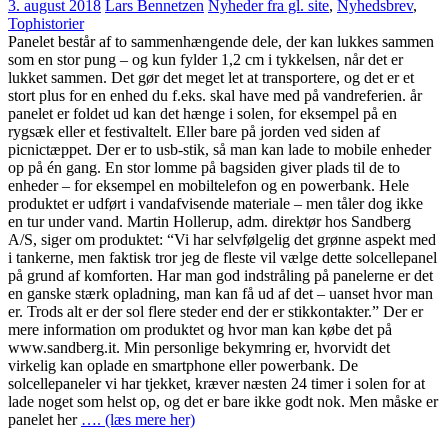
3. august 2018
Lars Bennetzen
Nyheder fra gl. site
,
Nyhedsbrev
,
Tophistorier
Panelet består af to sammenhængende dele, der kan lukkes sammen
som en stor pung – og kun fylder 1,2 cm i tykkelsen, når det er
lukket sammen. Det gør det meget let at transportere, og det er et
stort plus for en enhed du f.eks. skal have med på vandreferien. år
panelet er foldet ud kan det hænge i solen, for eksempel på en
rygsæk eller et festivaltelt. Eller bare på jorden ved siden af
picnictæppet. Der er to usb-stik, så man kan lade to mobile enheder
op på én gang. En stor lomme på bagsiden giver plads til de to
enheder – for eksempel en mobiltelefon og en powerbank. Hele
produktet er udført i vandafvisende materiale – men tåler dog ikke
en tur under vand. Martin Hollerup, adm. direktør hos Sandberg
A/S, siger om produktet: “Vi har selvfølgelig det grønne aspekt med
i tankerne, men faktisk tror jeg de fleste vil vælge dette solcellepanel
på grund af komforten. Har man god indstråling på panelerne er det
en ganske stærk opladning, man kan få ud af det – uanset hvor man
er. Trods alt er der sol flere steder end der er stikkontakter.” Der er
mere information om produktet og hvor man kan købe det på
www.sandberg.it. Min personlige bekymring er, hvorvidt det
virkelig kan oplade en smartphone eller powerbank. De
solcellepaneler vi har tjekket, kræver næsten 24 timer i solen for at
lade noget som helst op, og det er bare ikke godt nok. Men måske er
panelet her
…. (læs mere her)