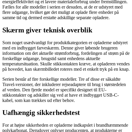
energieffektivitet og et lavere materialeforbrug under fremstillingen.
Fælles for alle modeller i serien er desuden, at de er udstyret med
flere udgange, hvilket gør det muligt at oplade flere enheder på
samme tid og dermed erstatte adskillige separate opladere.
Skærm giver teknisk overblik
Som noget usædvanligt for produktkategorien er opladerne udstyret
med en indbygget farveskærm. Denne giver løbende brugeren
information om det aktuelle strømforbrug, fordelingen af strøm på de
forskellige udgange, brugstid samt enhedens aktuelle
temperatursituation. Skulle stikkontakten kræve, at opladeren vendes
på hovedet, kan skærmbilledet roteres med et enkelt tryk på en knap.
Serien består af fire forskellige modeller. Tre af disse er såkaldte
Travel-versioner, der inkluderer rejseadaptere til brug i størstedelen
af verden. Den fjerde model er specifikt designet til EU-
stikkontakter og adskiller sig ved at have et indbygget USB-C-
kabel, som kan trækkes ud efter behov.
Uafhængig sikkerhedstest
For at højne sikkerheden er opladerne indkapslet i brandhæmmende
polykarbonat. Derudover oplyser producenten, at produkterne er