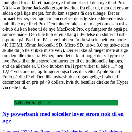
mulighed for at få ret mange nye forbindelser til den nye iPad Pro.
Nå ja – at fjerne Jack-stikket gør hverken fra eller til, men det er som
sådan også lige meget, for du kan sagtens få den tilbage. Det er
firmaet Hyper, der lige har lanceret verdens første dedikerede usb-c-
hub til de nye iPad Pro. Den minder faktisk ret meget om dsen usb-
c-hub du kan købe til de nye MacBook Pro, og fungerer da også på
samme måde. Den lille hub er en aflang udvidelse du slutter til usb-
c-porten på iPad Pro. På selve hubben får du så seks helt nye porte.
4K HDMI, 35mm Jack-stik, SD, Micro SD, usb-a 3.0 og usb-c (den
skulle du jo helst ikke miste vel?). Der er ikke så meget mere at sige
om den lille dims fra Hyper, men det er klart noget der vil gøre de
nye iPads til endnu større konkurrenter til de traditionelle laptops,
end de allerede er. Usb-c-hubben fra Hyper virker til både 11” og
12,9” versionerne, og fungerer også hvis du sætter Apple Smart
Folio på din iPad. Den lille usb-c-hub er tilgængelige i løbet af
december til en pris på 49 dollars, hvis du bestiller direkte fra Hyper
via dette link.
Nyheder fra gl. site
Ny powerbank med solceller lover strøm nok til en
uge
8. august 2022
Lars Bennetzen
Nyheder fra gl. site
,
Nyhedsbrev
,