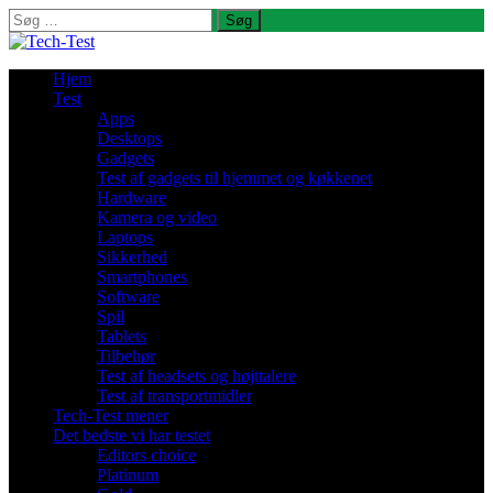
Søg
efter:
Hjem
Test
Apps
Desktops
Gadgets
Test af gadgets til hjemmet og køkkenet
Hardware
Kamera og video
Laptops
Sikkerhed
Smartphones
Software
Spil
Tablets
Tilbehør
Test af headsets og højttalere
Test af transportmidler
Tech-Test mener
Det bedste vi har testet
Editors choice
Platinum