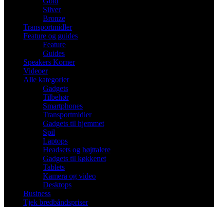
Gold
Silver
Bronze
Transportmidler
Feature og guides
Feature
Guides
Speakers Korner
Videoer
Alle kategorier
Gadgets
Tilbehør
Smartphones
Transportmidler
Gadgets til hjemmet
Spil
Laptops
Headsets og højttalere
Gadgets til køkkenet
Tablets
Kamera og video
Desktops
Business
Tjek bredbåndspriser