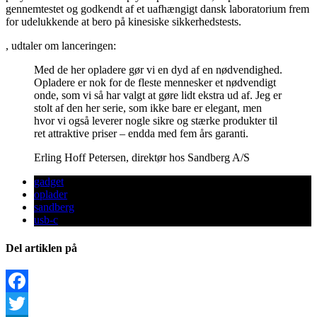
gennemtestet og godkendt af et uafhængigt dansk laboratorium frem
for udelukkende at bero på kinesiske sikkerhedstests.
, udtaler om lanceringen:
Med de her opladere gør vi en dyd af en nødvendighed.
Opladere er nok for de fleste mennesker et nødvendigt
onde, som vi så har valgt at gøre lidt ekstra ud af. Jeg er
stolt af den her serie, som ikke bare er elegant, men
hvor vi også leverer nogle sikre og stærke produkter til
ret attraktive priser – endda med fem års garanti.
Erling Hoff Petersen, direktør hos Sandberg A/S
gadget
oplader
sandberg
usb-c
Del artiklen på
Facebook