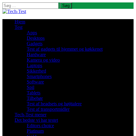
Søg
efter:
Hjem
Test
Apps
Desktops
Gadgets
Test af gadgets til hjemmet og køkkenet
Hardware
Kamera og video
Laptops
Sikkerhed
Smartphones
Software
Spil
Tablets
Tilbehør
Test af headsets og højttalere
Test af transportmidler
Tech-Test mener
Det bedste vi har testet
Editors choice
Platinum