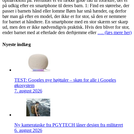
opmærksom på. Herunder er en række gode råd til forældre, der er
på udkig efter en smartphone til deres barn. 1: Find en størrelse, der
passer i barnets hånd eller lomme Børn har små hænder, og derfor
bør man gå efter en model, der ikke er for stor, så den er nemmere
for barnet at håndtere. En smartphone med en stor skærm ser skarp
ud, men den er ikke nødvendigvis praktisk. Hvis den bliver for stor,
ender barnet med at efterlade den derhjemme eller
…. (læs mere her)
Nyeste indlæg
TEST: Googles nye højttaler – skøn for alle i Googles
økosystem
7. august 2026
Ny kamerataske fra PGYTECH låner design fra militæret
6. august 2026