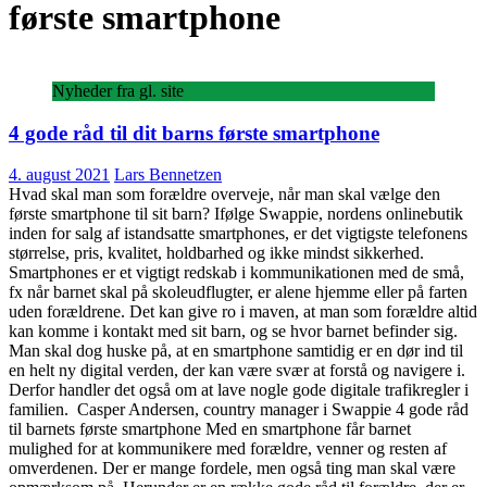
første smartphone
Nyheder fra gl. site
4 gode råd til dit barns første smartphone
4. august 2021
Lars Bennetzen
Hvad skal man som forældre overveje, når man skal vælge den
første smartphone til sit barn? Ifølge Swappie, nordens onlinebutik
inden for salg af istandsatte smartphones, er det vigtigste telefonens
størrelse, pris, kvalitet, holdbarhed og ikke mindst sikkerhed.
Smartphones er et vigtigt redskab i kommunikationen med de små,
fx når barnet skal på skoleudflugter, er alene hjemme eller på farten
uden forældrene. Det kan give ro i maven, at man som forældre altid
kan komme i kontakt med sit barn, og se hvor barnet befinder sig.
Man skal dog huske på, at en smartphone samtidig er en dør ind til
en helt ny digital verden, der kan være svær at forstå og navigere i.
Derfor handler det også om at lave nogle gode digitale trafikregler i
familien. Casper Andersen, country manager i Swappie 4 gode råd
til barnets første smartphone Med en smartphone får barnet
mulighed for at kommunikere med forældre, venner og resten af
omverdenen. Der er mange fordele, men også ting man skal være