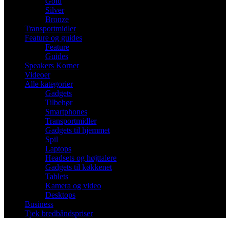
Gold
Silver
Bronze
Transportmidler
Feature og guides
Feature
Guides
Speakers Korner
Videoer
Alle kategorier
Gadgets
Tilbehør
Smartphones
Transportmidler
Gadgets til hjemmet
Spil
Laptops
Headsets og højttalere
Gadgets til køkkenet
Tablets
Kamera og video
Desktops
Business
Tjek bredbåndspriser