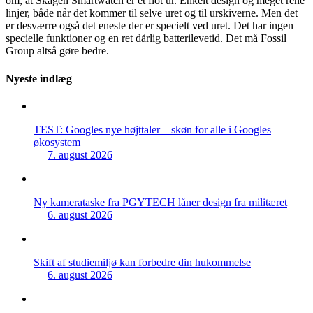
om, at Skagen Smartwatch er et flot ur. Enkelt design og meget rene
linjer, både når det kommer til selve uret og til urskiverne. Men det
er desværre også det eneste der er specielt ved uret. Det har ingen
specielle funktioner og en ret dårlig batterilevetid. Det må Fossil
Group altså gøre bedre.
Nyeste indlæg
TEST: Googles nye højttaler – skøn for alle i Googles
økosystem
7. august 2026
Ny kamerataske fra PGYTECH låner design fra militæret
6. august 2026
Skift af studiemiljø kan forbedre din hukommelse
6. august 2026