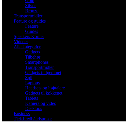
Gold
Silver
Bronze
Transportmidler
Feature og guides
Feature
Guides
Speakers Korner
Videoer
Alle kategorier
Gadgets
Tilbehør
Smartphones
Transportmidler
Gadgets til hjemmet
Spil
Laptops
Headsets og højttalere
Gadgets til køkkenet
Tablets
Kamera og video
Desktops
Business
Tjek bredbåndspriser