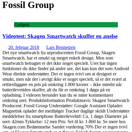
Fossil Group
Gadgets
Videotest: Skagen Smartwatch skuffer en anelse
20. februar 2018
Lars Bennetzen
Det nye smartwatch fra urproducenten Fossil Group, Skagen
Smartwatch, har et smukt og meget enkelt design. Men som
smartwatch betragtet er det ikke noget specielt. Uret har ingen
funktioner du ikke finder på andre ure, det kan kun det som Android
Wear direkte understøtter. Der er ingen tvivl om at designet er
smukt, men når der i øvrigt ikke er noget specielt, så er det svært at
retfærdiggøre en pris på omkring 1.800 kroner – ikke mindst når
batterilevetiden skuffer, alt du får er omkring 1 døgn på en
opladning. I videoen herunder kan du se mine kommentarer
omkring uret. Produktinformation Produktnavn: Skagen Smartwatch
Producent: Fossil Group Understøtter: Google Assistant Oplader:
Magnetisk oplader der medfølger Tracker daglige skridt Understøtter
meddelelser fra smartphone Batterileveltid: Ca. 1 døgn Diameter på
uret: 42mm Tykkelse: 12 mm Pris: Set til kr. 1.860 kr. Se mere hos
Skagen.com Bedømmelse Samlet vurdering 70% Der er ingen tvivl