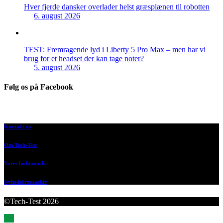
Hver fjerde dansker overlader helst græsplænen til robotten
6. august 2026
TEST: Fremragende lyd i Liberty 5 Pro Max – men har vi
brug for et headset der kan tage noter?
5. august 2026
Følg os på Facebook
Kontakt os
Om Tech-Test
Vores bedømmelse
Nyhedsbrevsarkiv
©Tech-Test 2026