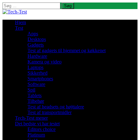
Søg
efter:
Hjem
Test
Apps
Desktops
Gadgets
Test af gadgets til hjemmet og køkkenet
Hardware
Kamera og video
Laptops
Sikkerhed
Smartphones
Software
Spil
Tablets
Tilbehør
Test af headsets og højttalere
Test af transportmidler
Tech-Test mener
Det bedste vi har testet
Editors choice
Platinum