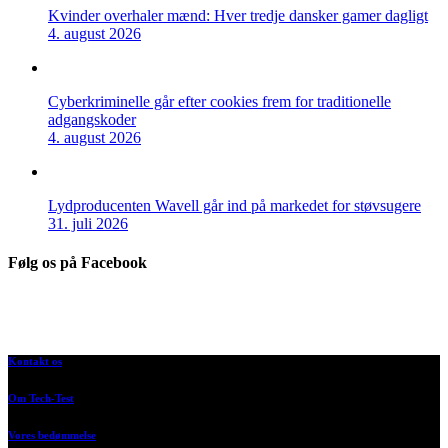
Kvinder overhaler mænd: Hver tredje dansker gamer dagligt
4. august 2026
Cyberkriminelle går efter cookies frem for traditionelle
adgangskoder
4. august 2026
Lydproducenten Wavell går ind på markedet for støvsugere
31. juli 2026
Følg os på Facebook
Kontakt os
Om Tech-Test
Vores bedømmelse