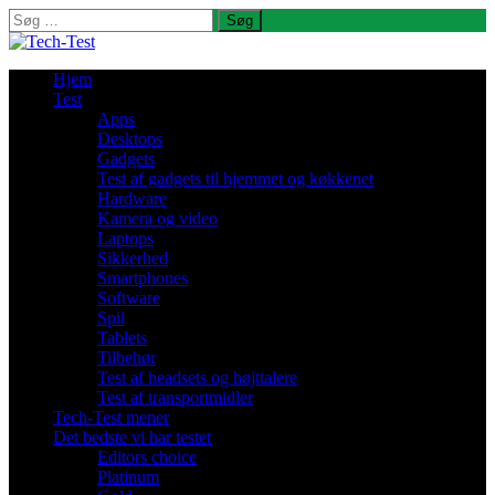
Søg
efter:
Hjem
Test
Apps
Desktops
Gadgets
Test af gadgets til hjemmet og køkkenet
Hardware
Kamera og video
Laptops
Sikkerhed
Smartphones
Software
Spil
Tablets
Tilbehør
Test af headsets og højttalere
Test af transportmidler
Tech-Test mener
Det bedste vi har testet
Editors choice
Platinum