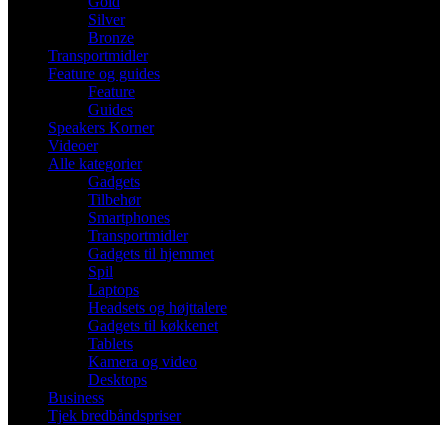
Gold
Silver
Bronze
Transportmidler
Feature og guides
Feature
Guides
Speakers Korner
Videoer
Alle kategorier
Gadgets
Tilbehør
Smartphones
Transportmidler
Gadgets til hjemmet
Spil
Laptops
Headsets og højttalere
Gadgets til køkkenet
Tablets
Kamera og video
Desktops
Business
Tjek bredbåndspriser