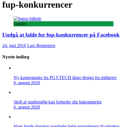
fup-konkurrencer
Guides
Undgå at falde for fup-konkurrencer på Facebook
24. juni 2016
Lars Bennetzen
Nyeste indlæg
Ny kamerataske fra PGYTECH låner design fra militæret
6. august 2026
Skift af studiemiljø kan forbedre din hukommelse
6. august 2026
Hver fjerde dansker overlader helst græsplænen til robotten