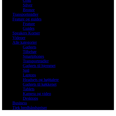
Gold
Silver
Bronze
Transportmidler
Feature og guides
Feature
Guides
Speakers Korner
Videoer
Alle kategorier
Gadgets
Tilbehør
Smartphones
Transportmidler
Gadgets til hjemmet
Spil
Laptops
Headsets og højttalere
Gadgets til køkkenet
Tablets
Kamera og video
Desktops
Business
Tjek bredbåndspriser