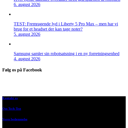
6. august 2026
TEST: Fremragende lyd i Liberty 5 Pro Max – men har vi
brug for et headset der kan tage noter?
5. august 2026
Samsung samler sin robotsatsning i en ny forretningsenhed
4. august 2026
Følg os på Facebook
Kontakt os
Om Tech-Test
Vores bedømmelse