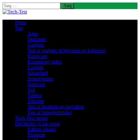
Søg
efter:
Hjem
Test
Apps
Desktops
Gadgets
Test af gadgets til hjemmet og køkkenet
Hardware
Kamera og video
Laptops
Sikkerhed
Smartphones
Software
Spil
Tablets
Tilbehør
Test af headsets og højttalere
Test af transportmidler
Tech-Test mener
Det bedste vi har testet
Editors choice
Platinum