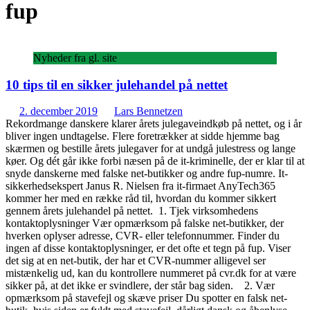
fup
Nyheder fra gl. site
10 tips til en sikker julehandel på nettet
2. december 2019
Lars Bennetzen
Rekordmange danskere klarer årets julegaveindkøb på nettet, og i år
bliver ingen undtagelse. Flere foretrækker at sidde hjemme bag
skærmen og bestille årets julegaver for at undgå julestress og lange
køer. Og dét går ikke forbi næsen på de it-kriminelle, der er klar til at
snyde danskerne med falske net-butikker og andre fup-numre. It-
sikkerhedsekspert Janus R. Nielsen fra it-firmaet AnyTech365
kommer her med en række råd til, hvordan du kommer sikkert
gennem årets julehandel på nettet. 1. Tjek virksomhedens
kontaktoplysninger Vær opmærksom på falske net-butikker, der
hverken oplyser adresse, CVR- eller telefonnummer. Finder du
ingen af disse kontaktoplysninger, er det ofte et tegn på fup. Viser
det sig at en net-butik, der har et CVR-nummer alligevel ser
mistænkelig ud, kan du kontrollere nummeret på cvr.dk for at være
sikker på, at det ikke er svindlere, der står bag siden. 2. Vær
opmærksom på stavefejl og skæve priser Du spotter en falsk net-