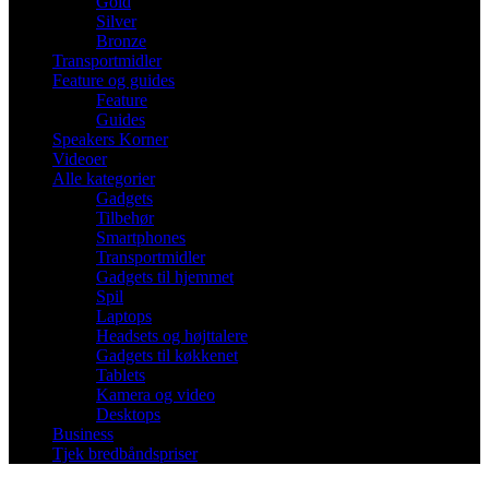
Gold
Silver
Bronze
Transportmidler
Feature og guides
Feature
Guides
Speakers Korner
Videoer
Alle kategorier
Gadgets
Tilbehør
Smartphones
Transportmidler
Gadgets til hjemmet
Spil
Laptops
Headsets og højttalere
Gadgets til køkkenet
Tablets
Kamera og video
Desktops
Business
Tjek bredbåndspriser