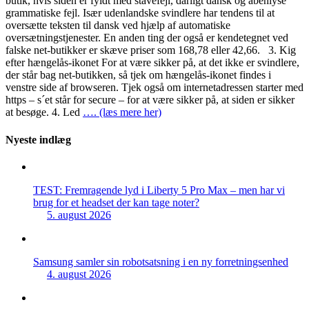
butik, hvis siden er fyldt med stavefejl, dårligt dansk og åbenlyse
grammatiske fejl. Især udenlandske svindlere har tendens til at
oversætte teksten til dansk ved hjælp af automatiske
oversætningstjenester. En anden ting der også er kendetegnet ved
falske net-butikker er skæve priser som 168,78 eller 42,66. 3. Kig
efter hængelås-ikonet For at være sikker på, at det ikke er svindlere,
der står bag net-butikken, så tjek om hængelås-ikonet findes i
venstre side af browseren. Tjek også om internetadressen starter med
https – s´et står for secure – for at være sikker på, at siden er sikker
at besøge. 4. Led
…. (læs mere her)
Nyeste indlæg
TEST: Fremragende lyd i Liberty 5 Pro Max – men har vi
brug for et headset der kan tage noter?
5. august 2026
Samsung samler sin robotsatsning i en ny forretningsenhed
4. august 2026