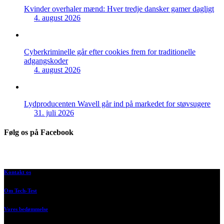
Kvinder overhaler mænd: Hver tredje dansker gamer dagligt
4. august 2026
Cyberkriminelle går efter cookies frem for traditionelle
adgangskoder
4. august 2026
Lydproducenten Wavell går ind på markedet for støvsugere
31. juli 2026
Følg os på Facebook
Kontakt os
Om Tech-Test
Vores bedømmelse