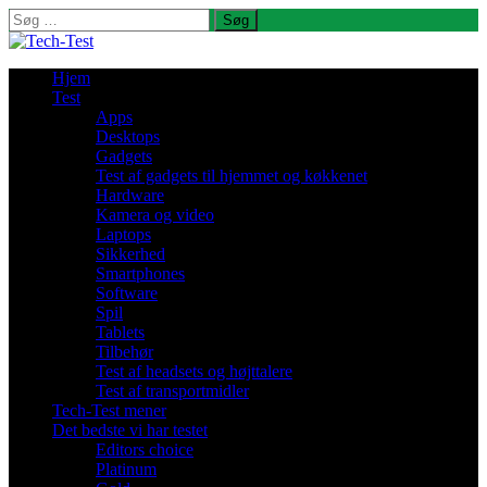
Søg
efter:
Hjem
Test
Apps
Desktops
Gadgets
Test af gadgets til hjemmet og køkkenet
Hardware
Kamera og video
Laptops
Sikkerhed
Smartphones
Software
Spil
Tablets
Tilbehør
Test af headsets og højttalere
Test af transportmidler
Tech-Test mener
Det bedste vi har testet
Editors choice
Platinum