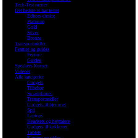
Tech-Test mener
Det bedste vi har testet
Editors choice
Platinum
Gold
Silver
Bronze
Transportmidler
Feature og guides
Feature
Guides
Speakers Korner
Videoer
Alle kategorier
Gadgets
Tilbehør
Smartphones
Transportmidler
Gadgets til hjemmet
Spil
Laptops
Headsets og højttalere
Gadgets til køkkenet
Tablets
Kamera og video