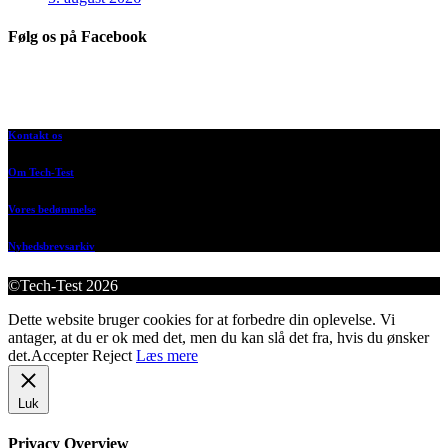
Følg os på Facebook
Kontakt os
Om Tech-Test
Vores bedømmelse
Nyhedsbrevsarkiv
©Tech-Test 2026
Dette website bruger cookies for at forbedre din oplevelse. Vi
antager, at du er ok med det, men du kan slå det fra, hvis du ønsker
det.
Accepter
Reject
Læs mere
Luk
Privacy Overview