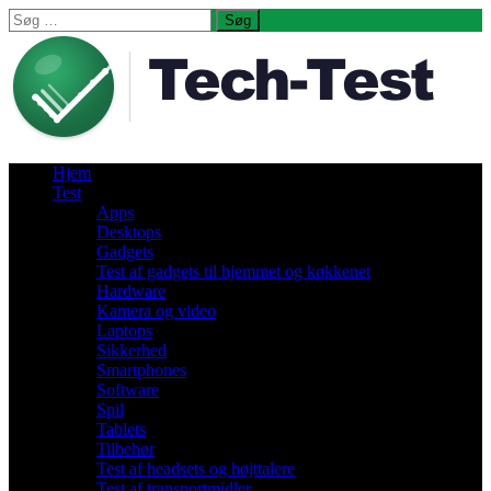
Søg
efter:
Hjem
Test
Apps
Desktops
Gadgets
Test af gadgets til hjemmet og køkkenet
Hardware
Kamera og video
Laptops
Sikkerhed
Smartphones
Software
Spil
Tablets
Tilbehør
Test af headsets og højttalere
Test af transportmidler