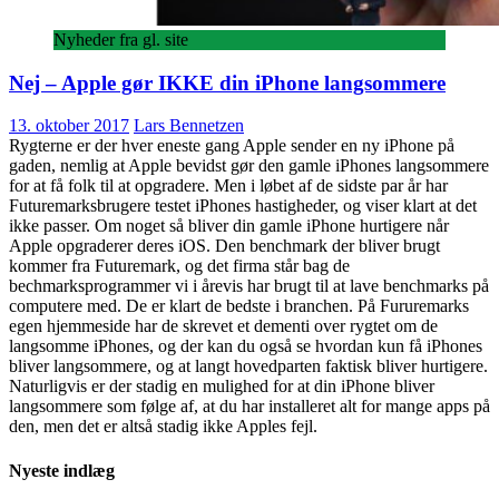
Nyheder fra gl. site
Nej – Apple gør IKKE din iPhone langsommere
13. oktober 2017
Lars Bennetzen
Rygterne er der hver eneste gang Apple sender en ny iPhone på
gaden, nemlig at Apple bevidst gør den gamle iPhones langsommere
for at få folk til at opgradere. Men i løbet af de sidste par år har
Futuremarksbrugere testet iPhones hastigheder, og viser klart at det
ikke passer. Om noget så bliver din gamle iPhone hurtigere når
Apple opgraderer deres iOS. Den benchmark der bliver brugt
kommer fra Futuremark, og det firma står bag de
bechmarksprogrammer vi i årevis har brugt til at lave benchmarks på
computere med. De er klart de bedste i branchen. På Fururemarks
egen hjemmeside har de skrevet et dementi over rygtet om de
langsomme iPhones, og der kan du også se hvordan kun få iPhones
bliver langsommere, og at langt hovedparten faktisk bliver hurtigere.
Naturligvis er der stadig en mulighed for at din iPhone bliver
langsommere som følge af, at du har installeret alt for mange apps på
den, men det er altså stadig ikke Apples fejl.
Nyeste indlæg