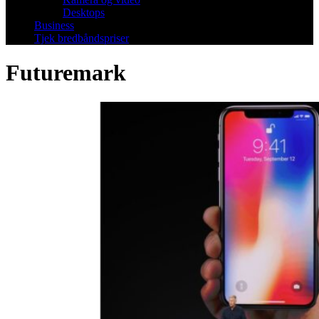
Desktops
Business
Tjek bredbåndspriser
Futuremark