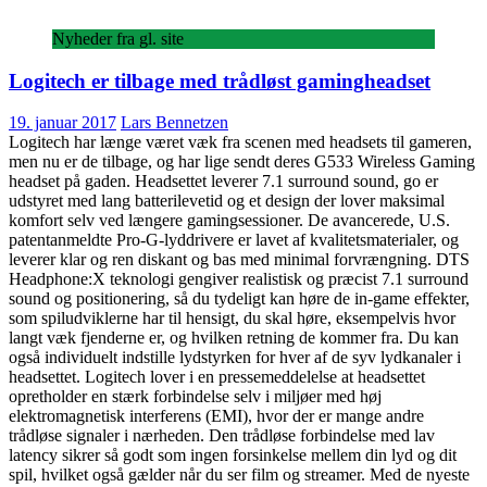
Nyheder fra gl. site
Logitech er tilbage med trådløst gamingheadset
19. januar 2017
Lars Bennetzen
Logitech har længe været væk fra scenen med headsets til gameren,
men nu er de tilbage, og har lige sendt deres G533 Wireless Gaming
headset på gaden. Headsettet leverer 7.1 surround sound, go er
udstyret med lang batterilevetid og et design der lover maksimal
komfort selv ved længere gamingsessioner. De avancerede, U.S.
patentanmeldte Pro-G-lyddrivere er lavet af kvalitetsmaterialer, og
leverer klar og ren diskant og bas med minimal forvrængning. DTS
Headphone:X teknologi gengiver realistisk og præcist 7.1 surround
sound og positionering, så du tydeligt kan høre de in-game effekter,
som spiludviklerne har til hensigt, du skal høre, eksempelvis hvor
langt væk fjenderne er, og hvilken retning de kommer fra. Du kan
også individuelt indstille lydstyrken for hver af de syv lydkanaler i
headsettet. Logitech lover i en pressemeddelelse at headsettet
opretholder en stærk forbindelse selv i miljøer med høj
elektromagnetisk interferens (EMI), hvor der er mange andre
trådløse signaler i nærheden. Den trådløse forbindelse med lav
latency sikrer så godt som ingen forsinkelse mellem din lyd og dit
spil, hvilket også gælder når du ser film og streamer. Med de nyeste