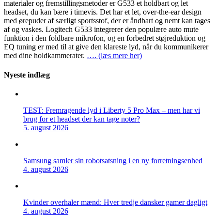
materialer og fremstillingsmetoder er G533 et holdbart og let
headset, du kan bære i timevis. Det har et let, over-the-ear design
med ørepuder af særligt sportsstof, der er åndbart og nemt kan tages
af og vaskes. Logitech G533 integrerer den populære auto mute
funktion i den foldbare mikrofon, og en forbedret støjreduktion og
EQ tuning er med til at give den klareste lyd, når du kommunikerer
med dine holdkammerater.
…. (læs mere her)
Nyeste indlæg
TEST: Fremragende lyd i Liberty 5 Pro Max – men har vi
brug for et headset der kan tage noter?
5. august 2026
Samsung samler sin robotsatsning i en ny forretningsenhed
4. august 2026
Kvinder overhaler mænd: Hver tredje dansker gamer dagligt
4. august 2026