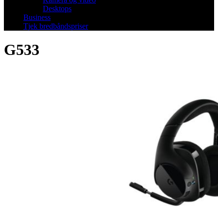
Desktops
Business
Tjek bredbåndspriser
G533