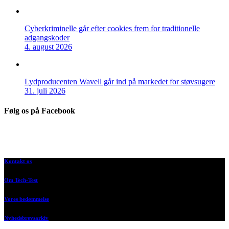
Cyberkriminelle går efter cookies frem for traditionelle
adgangskoder
4. august 2026
Lydproducenten Wavell går ind på markedet for støvsugere
31. juli 2026
Følg os på Facebook
Kontakt os
Om Tech-Test
Vores bedømmelse
Nyhedsbrevsarkiv