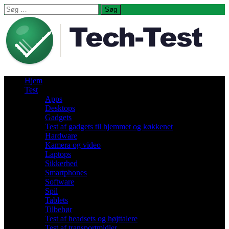
Søg
efter:
Hjem
Test
Apps
Desktops
Gadgets
Test af gadgets til hjemmet og køkkenet
Hardware
Kamera og video
Laptops
Sikkerhed
Smartphones
Software
Spil
Tablets
Tilbehør
Test af headsets og højttalere
Test af transportmidler