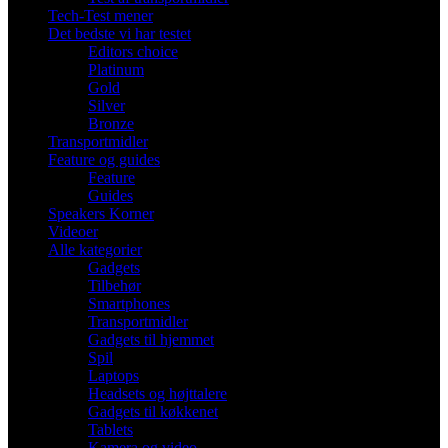
Tech-Test mener
Det bedste vi har testet
Editors choice
Platinum
Gold
Silver
Bronze
Transportmidler
Feature og guides
Feature
Guides
Speakers Korner
Videoer
Alle kategorier
Gadgets
Tilbehør
Smartphones
Transportmidler
Gadgets til hjemmet
Spil
Laptops
Headsets og højttalere
Gadgets til køkkenet
Tablets
Kamera og video