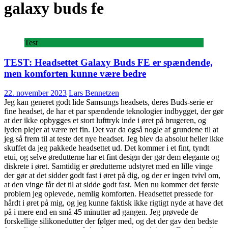
galaxy buds fe
Test
TEST: Headsettet Galaxy Buds FE er spændende,
men komforten kunne være bedre
22. november 2023
Lars Bennetzen
Jeg kan generet godt lide Samsungs headsets, deres Buds-serie er
fine headset, de har et par spændende teknologier indbygget, der gør
at der ikke opbygges et stort lufttryk inde i øret på brugeren, og
lyden plejer at være ret fin. Det var da også nogle af grundene til at
jeg så frem til at teste det nye headset. Jeg blev da absolut heller ikke
skuffet da jeg pakkede headsettet ud. Det kommer i et fint, tyndt
etui, og selve øredutterne har et fint design der gør dem elegante og
diskrete i øret. Samtidig er øredutterne udstyret med en lille vinge
der gør at det sidder godt fast i øret på dig, og der er ingen tvivl om,
at den vinge får det til at sidde godt fast. Men nu kommer det første
problem jeg oplevede, nemlig komforten. Headsettet pressede for
hårdt i øret på mig, og jeg kunne faktisk ikke rigtigt nyde at have det
på i mere end en små 45 minutter ad gangen. Jeg prøvede de
forskellige silikonedutter der følger med, og det der gav den bedste