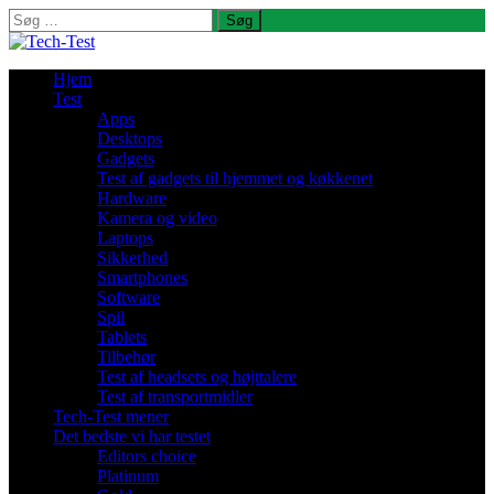
Søg
efter:
Hjem
Test
Apps
Desktops
Gadgets
Test af gadgets til hjemmet og køkkenet
Hardware
Kamera og video
Laptops
Sikkerhed
Smartphones
Software
Spil
Tablets
Tilbehør
Test af headsets og højttalere
Test af transportmidler
Tech-Test mener
Det bedste vi har testet
Editors choice
Platinum