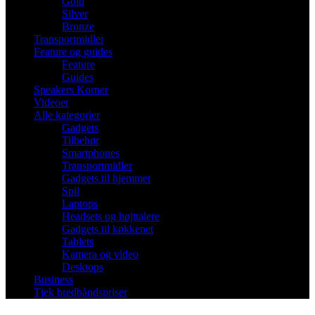
Gold
Silver
Bronze
Transportmidler
Feature og guides
Feature
Guides
Speakers Korner
Videoer
Alle kategorier
Gadgets
Tilbehør
Smartphones
Transportmidler
Gadgets til hjemmet
Spil
Laptops
Headsets og højttalere
Gadgets til køkkenet
Tablets
Kamera og video
Desktops
Business
Tjek bredbåndspriser