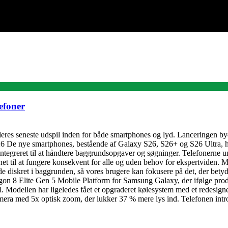
efoner
es seneste udspil inden for både smartphones og lyd. Lanceringen byde
 S26 De nye smartphones, bestående af Galaxy S26, S26+ og S26 Ultra,
tegreret til at håndtere baggrundsopgaver og søgninger. Telefonerne un
et til at fungere konsekvent for alle og uden behov for ekspertviden. Me
ejde diskret i baggrunden, så vores brugere kan fokusere på det, der be
n 8 Elite Gen 5 Mobile Platform for Samsung Galaxy, der ifølge prod
 Modellen har ligeledes fået et opgraderet kølesystem med et redesig
mera med 5x optisk zoom, der lukker 37 % mere lys ind. Telefonen intr