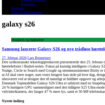
Desktops
Business
Tjek bredbåndspriser
galaxy s26
Headsets og højttalere
Samsung lancerer Galaxy S26 og nye trådløse høretel
27. februar 2026
Lars Bennetzen
Den sydkoreanske teknologiproducent præsenterede den 25. februar der
høretelefoner i Buds4-serien. Fokus på kunstig intelligens i Galaxy
Nudge, Circle to Search med Google og stemmeassistenten Bixby er in
at AI skal være noget, som vores brugere kan stole på hver dag, design
ubesværet ved at designe den til naturligt at fuldføre opgaver og arb
Danmark Topmodellen Galaxy S26 Ultra er udstyret med en Snapdrago
24 % hurtigere GPU sammenlignet med den tidligere S25 Ultra-model.
vidvinkelkamera, der fanger 47 % mere lys, samt et 50 MP telefotoka
Nyeste indlæg