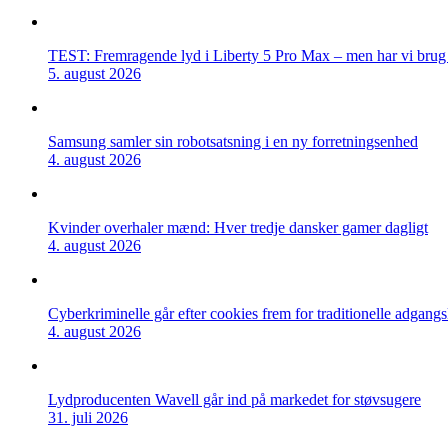
TEST: Fremragende lyd i Liberty 5 Pro Max – men har vi brug f
5. august 2026
Samsung samler sin robotsatsning i en ny forretningsenhed
4. august 2026
Kvinder overhaler mænd: Hver tredje dansker gamer dagligt
4. august 2026
Cyberkriminelle går efter cookies frem for traditionelle adgang
4. august 2026
Lydproducenten Wavell går ind på markedet for støvsugere
31. juli 2026