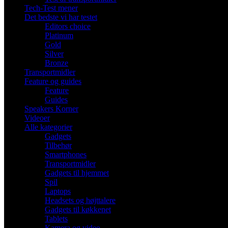
Tech-Test mener
Det bedste vi har testet
Editors choice
Platinum
Gold
Silver
Bronze
Transportmidler
Feature og guides
Feature
Guides
Speakers Korner
Videoer
Alle kategorier
Gadgets
Tilbehør
Smartphones
Transportmidler
Gadgets til hjemmet
Spil
Laptops
Headsets og højttalere
Gadgets til køkkenet
Tablets
Kamera og video