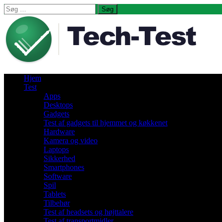
Søg
efter:
Hjem
Test
Apps
Desktops
Gadgets
Test af gadgets til hjemmet og køkkenet
Hardware
Kamera og video
Laptops
Sikkerhed
Smartphones
Software
Spil
Tablets
Tilbehør
Test af headsets og højttalere
Test af transportmidler