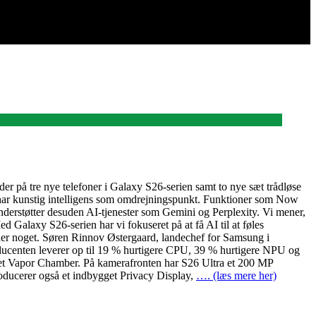
r på tre nye telefoner i Galaxy S26-serien samt to nye sæt trådløse
 har kunstig intelligens som omdrejningspunkt. Funktioner som Now
derstøtter desuden AI-tjenester som Gemini og Perplexity. Vi mener,
d Galaxy S26-serien har vi fokuseret på at få AI til at føles
tyder noget. Søren Rinnov Østergaard, landechef for Samsung i
ucenten leverer op til 19 % hurtigere CPU, 39 % hurtigere NPU og
net Vapor Chamber. På kamerafronten har S26 Ultra et 200 MP
oducerer også et indbygget Privacy Display,
…. (læs mere her)