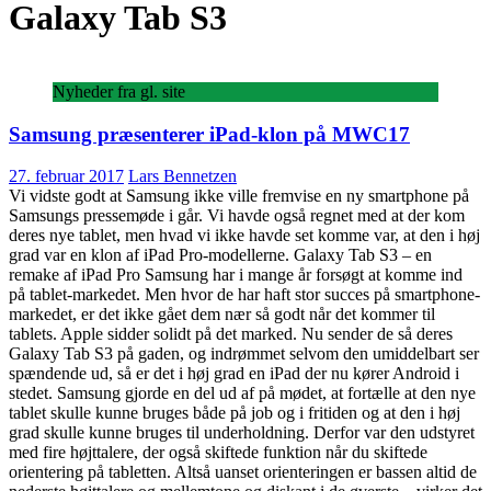
Galaxy Tab S3
Nyheder fra gl. site
Samsung præsenterer iPad-klon på MWC17
27. februar 2017
Lars Bennetzen
Vi vidste godt at Samsung ikke ville fremvise en ny smartphone på
Samsungs pressemøde i går. Vi havde også regnet med at der kom
deres nye tablet, men hvad vi ikke havde set komme var, at den i høj
grad var en klon af iPad Pro-modellerne. Galaxy Tab S3 – en
remake af iPad Pro Samsung har i mange år forsøgt at komme ind
på tablet-markedet. Men hvor de har haft stor succes på smartphone-
markedet, er det ikke gået dem nær så godt når det kommer til
tablets. Apple sidder solidt på det marked. Nu sender de så deres
Galaxy Tab S3 på gaden, og indrømmet selvom den umiddelbart ser
spændende ud, så er det i høj grad en iPad der nu kører Android i
stedet. Samsung gjorde en del ud af på mødet, at fortælle at den nye
tablet skulle kunne bruges både på job og i fritiden og at den i høj
grad skulle kunne bruges til underholdning. Derfor var den udstyret
med fire højttalere, der også skiftede funktion når du skiftede
orientering på tabletten. Altså uanset orienteringen er bassen altid de