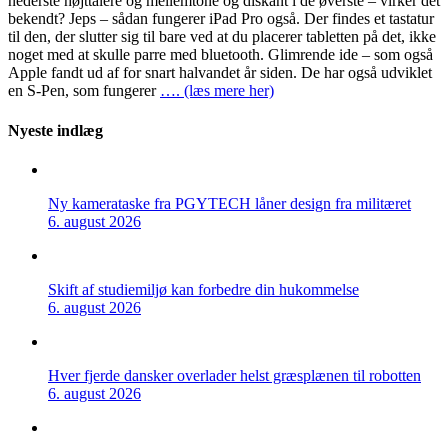
nederste højttalere og mellemtone og diskant i de øverste – virker det
bekendt? Jeps – sådan fungerer iPad Pro også. Der findes et tastatur
til den, der slutter sig til bare ved at du placerer tabletten på det, ikke
noget med at skulle parre med bluetooth. Glimrende ide – som også
Apple fandt ud af for snart halvandet år siden. De har også udviklet
en S-Pen, som fungerer
…. (læs mere her)
Nyeste indlæg
Ny kamerataske fra PGYTECH låner design fra militæret
6. august 2026
Skift af studiemiljø kan forbedre din hukommelse
6. august 2026
Hver fjerde dansker overlader helst græsplænen til robotten
6. august 2026