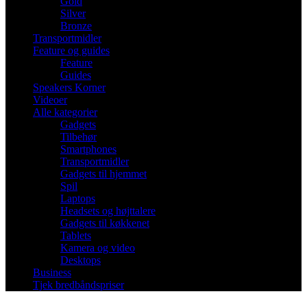
Gold
Silver
Bronze
Transportmidler
Feature og guides
Feature
Guides
Speakers Korner
Videoer
Alle kategorier
Gadgets
Tilbehør
Smartphones
Transportmidler
Gadgets til hjemmet
Spil
Laptops
Headsets og højttalere
Gadgets til køkkenet
Tablets
Kamera og video
Desktops
Business
Tjek bredbåndspriser