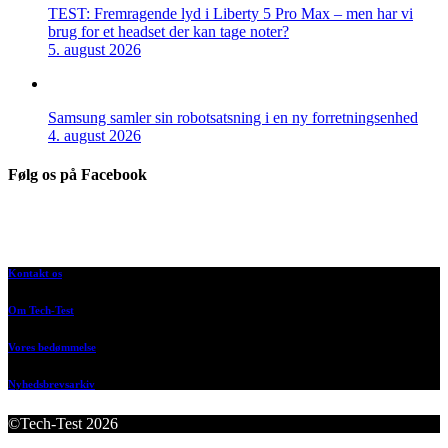
TEST: Fremragende lyd i Liberty 5 Pro Max – men har vi
brug for et headset der kan tage noter?
5. august 2026
Samsung samler sin robotsatsning i en ny forretningsenhed
4. august 2026
Følg os på Facebook
Kontakt os
Om Tech-Test
Vores bedømmelse
Nyhedsbrevsarkiv
©Tech-Test 2026