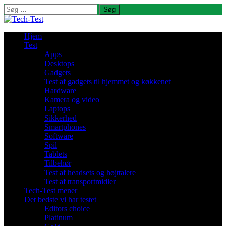
Søg
efter:
Hjem
Test
Apps
Desktops
Gadgets
Test af gadgets til hjemmet og køkkenet
Hardware
Kamera og video
Laptops
Sikkerhed
Smartphones
Software
Spil
Tablets
Tilbehør
Test af headsets og højttalere
Test af transportmidler
Tech-Test mener
Det bedste vi har testet
Editors choice
Platinum