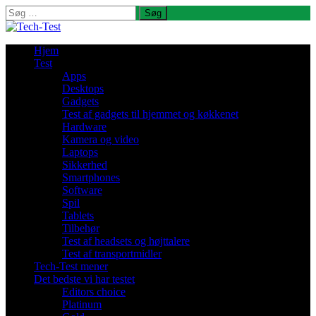
Søg
efter:
Hjem
Test
Apps
Desktops
Gadgets
Test af gadgets til hjemmet og køkkenet
Hardware
Kamera og video
Laptops
Sikkerhed
Smartphones
Software
Spil
Tablets
Tilbehør
Test af headsets og højttalere
Test af transportmidler
Tech-Test mener
Det bedste vi har testet
Editors choice
Platinum