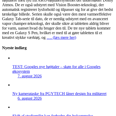
højttalere med lyd fra AKG-højttalersystemet der understøtter Dolby
Atmos. De er også udstyret med Vision Booster-teknologi, der
automatisk registrerer lysforhold og tilpasser sig for at give det bedst
tænkelige billede. Serien skulle også være den mest varmeeffektive
Galaxy Tab-serie til dato, de er nemlig udstyret med en avanceret
vapor champer-teknologi, der skulle sikre at tabletten aldrig bliver
for varm, uanset hvad du bruger den til. De tre nye tablets kommer
med en Galaxy S Pen, hvilket er med til at gøre tabletten til et
kreativt stykke værktøj, og
…. (læs mere her)
Nyeste indlæg
TEST: Googles nye højttaler – skøn for alle i Googles
økosystem
7. august 2026
Ny kamerataske fra PGYTECH låner design fra militæret
6. august 2026
Skift af studiemiljø kan forbedre din hukommelse