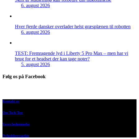
6. august 2026
Hver fjerde dansker overlader helst græsplænen til robotten
6. august 2026
TEST: Fremragende lyd i Liberty 5 Pro Max – men har vi
brug for et headset der kan tage noter?
5. august 2026
Følg os på Facebook
Kontakt os
Om Tech-Test
Vores bedømmelse
Nyhedsbrevsarkiv