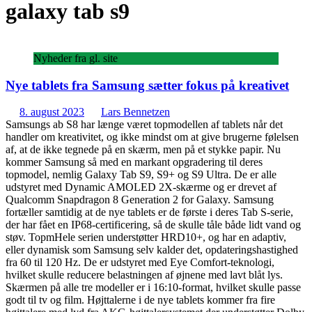
galaxy tab s9
Nyheder fra gl. site
Nye tablets fra Samsung sætter fokus på kreativet
8. august 2023
Lars Bennetzen
Samsungs ab S8 har længe været topmodellen af tablets når det
handler om kreativitet, og ikke mindst om at give brugerne følelsen
af, at de ikke tegnede på en skærm, men på et stykke papir. Nu
kommer Samsung så med en markant opgradering til deres
topmodel, nemlig Galaxy Tab S9, S9+ og S9 Ultra. De er alle
udstyret med Dynamic AMOLED 2X-skærme og er drevet af
Qualcomm Snapdragon 8 Generation 2 for Galaxy. Samsung
fortæller samtidig at de nye tablets er de første i deres Tab S-serie,
der har fået en IP68-certificering, så de skulle tåle både lidt vand og
støv. TopmHele serien understøtter HRD10+, og har en adaptiv,
eller dynamisk som Samsung selv kalder det, opdateringshastighed
fra 60 til 120 Hz. De er udstyret med Eye Comfort-teknologi,
hvilket skulle reducere belastningen af øjnene med lavt blåt lys.
Skærmen på alle tre modeller er i 16:10-format, hvilket skulle passe
godt til tv og film. Højttalerne i de nye tablets kommer fra fire