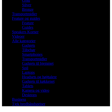
Gold
Silver
Bronze
Transportmidler
Feature og guides
Feature
Guides
Speakers Korner
Videoer
Alle kategorier
Gadgets
Tilbehør
Smartphones
Transportmidler
Gadgets til hjemmet
Spil
Laptops
Headsets og højttalere
Gadgets til køkkenet
Tablets
Kamera og video
Desktops
Business
Tjek bredbåndspriser