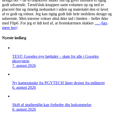
design her – de to objektiver sidder fint og giver mobilen et rigtig
godt udseende. Tænd/sluk-knappen samt volumen op og ned er
placeret fint og rimelig nedsunket i siden og materialet den er lavet
af er godt og robust. Jeg kan rigtig godt lide hele mobilens design og
udseende. Men træerne vokser altså ikke ind i himlen – heller ikke
med Flip6. For jeg er lidt ked af, at frontskærmen slukker
…. (læs
mere her)
Nyeste indlæg
TEST: Googles nye højttaler – skøn for alle i Googles
økosystem
7. august 2026
Ny kamerataske fra PGYTECH låner design fra militæret
6. august 2026
Skift af studiemiljø kan forbedre din hukommelse
6. august 2026