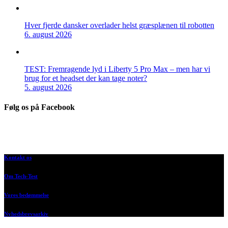
Hver fjerde dansker overlader helst græsplænen til robotten
6. august 2026
TEST: Fremragende lyd i Liberty 5 Pro Max – men har vi
brug for et headset der kan tage noter?
5. august 2026
Følg os på Facebook
Kontakt os
Om Tech-Test
Vores bedømmelse
Nyhedsbrevsarkiv