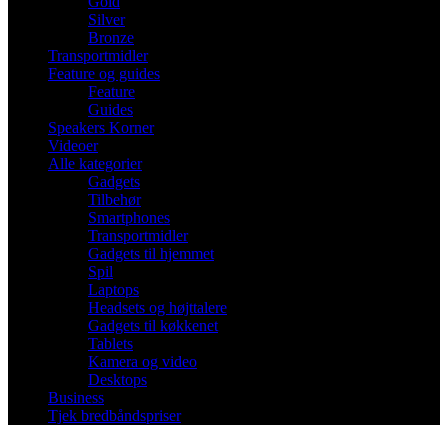
Gold
Silver
Bronze
Transportmidler
Feature og guides
Feature
Guides
Speakers Korner
Videoer
Alle kategorier
Gadgets
Tilbehør
Smartphones
Transportmidler
Gadgets til hjemmet
Spil
Laptops
Headsets og højttalere
Gadgets til køkkenet
Tablets
Kamera og video
Desktops
Business
Tjek bredbåndspriser