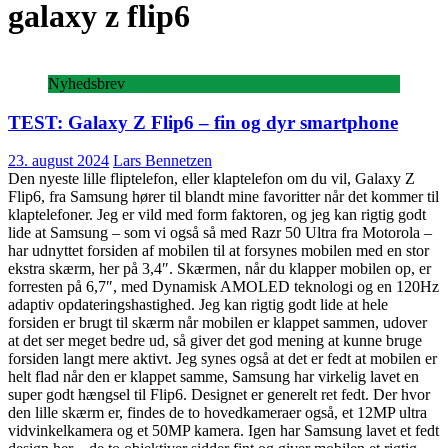
galaxy z flip6
Nyhedsbrev
TEST: Galaxy Z Flip6 – fin og dyr smartphone
23. august 2024
Lars Bennetzen
Den nyeste lille fliptelefon, eller klaptelefon om du vil, Galaxy Z
Flip6, fra Samsung hører til blandt mine favoritter når det kommer til
klaptelefoner. Jeg er vild med form faktoren, og jeg kan rigtig godt
lide at Samsung – som vi også så med Razr 50 Ultra fra Motorola –
har udnyttet forsiden af mobilen til at forsynes mobilen med en stor
ekstra skærm, her på 3,4″. Skærmen, når du klapper mobilen op, er
forresten på 6,7″, med Dynamisk AMOLED teknologi og en 120Hz
adaptiv opdateringshastighed. Jeg kan rigtig godt lide at hele
forsiden er brugt til skærm når mobilen er klappet sammen, udover
at det ser meget bedre ud, så giver det god mening at kunne bruge
forsiden langt mere aktivt. Jeg synes også at det er fedt at mobilen er
helt flad når den er klappet samme, Samsung har virkelig lavet en
super godt hængsel til Flip6. Designet er generelt ret fedt. Der hvor
den lille skærm er, findes de to hovedkameraer også, et 12MP ultra
vidvinkelkamera og et 50MP kamera. Igen har Samsung lavet et fedt