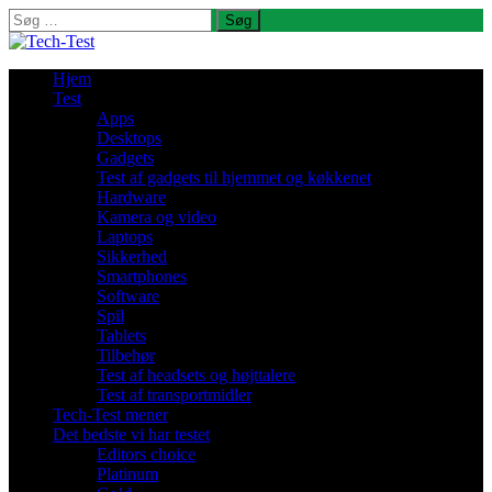
Søg
efter:
Hjem
Test
Apps
Desktops
Gadgets
Test af gadgets til hjemmet og køkkenet
Hardware
Kamera og video
Laptops
Sikkerhed
Smartphones
Software
Spil
Tablets
Tilbehør
Test af headsets og højttalere
Test af transportmidler
Tech-Test mener
Det bedste vi har testet
Editors choice
Platinum