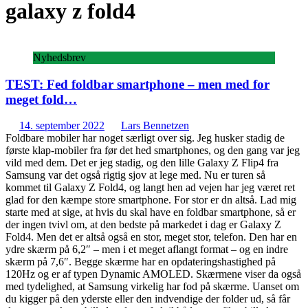
galaxy z fold4
Nyhedsbrev
TEST: Fed foldbar smartphone – men med for
meget fold…
14. september 2022
Lars Bennetzen
Foldbare mobiler har noget særligt over sig. Jeg husker stadig de
første klap-mobiler fra før det hed smartphones, og den gang var jeg
vild med dem. Det er jeg stadig, og den lille Galaxy Z Flip4 fra
Samsung var det også rigtig sjov at lege med. Nu er turen så
kommet til Galaxy Z Fold4, og langt hen ad vejen har jeg været ret
glad for den kæmpe store smartphone. For stor er dn altså. Lad mig
starte med at sige, at hvis du skal have en foldbar smartphone, så er
der ingen tvivl om, at den bedste på markedet i dag er Galaxy Z
Fold4. Men det er altså også en stor, meget stor, telefon. Den har en
ydre skærm på 6,2″ – men i et meget aflangt format – og en indre
skærm på 7,6″. Begge skærme har en opdateringshastighed på
120Hz og er af typen Dynamic AMOLED. Skærmene viser da også
med tydelighed, at Samsung virkelig har fod på skærme. Uanset om
du kigger på den yderste eller den indvendige der folder ud, så får