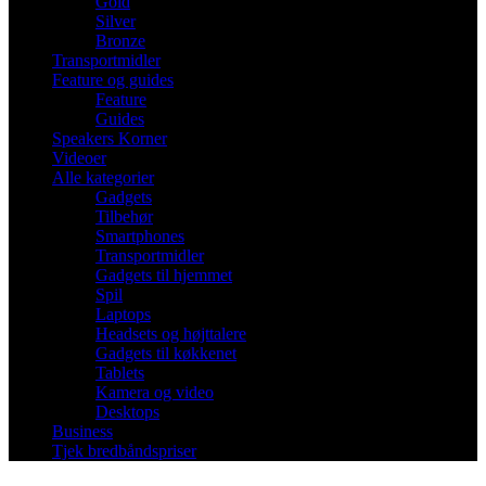
Gold
Silver
Bronze
Transportmidler
Feature og guides
Feature
Guides
Speakers Korner
Videoer
Alle kategorier
Gadgets
Tilbehør
Smartphones
Transportmidler
Gadgets til hjemmet
Spil
Laptops
Headsets og højttalere
Gadgets til køkkenet
Tablets
Kamera og video
Desktops
Business
Tjek bredbåndspriser