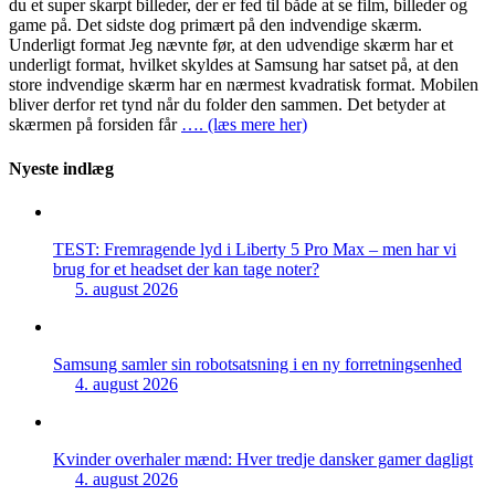
du et super skarpt billeder, der er fed til både at se film, billeder og
game på. Det sidste dog primært på den indvendige skærm.
Underligt format Jeg nævnte før, at den udvendige skærm har et
underligt format, hvilket skyldes at Samsung har satset på, at den
store indvendige skærm har en nærmest kvadratisk format. Mobilen
bliver derfor ret tynd når du folder den sammen. Det betyder at
skærmen på forsiden får
…. (læs mere her)
Nyeste indlæg
TEST: Fremragende lyd i Liberty 5 Pro Max – men har vi
brug for et headset der kan tage noter?
5. august 2026
Samsung samler sin robotsatsning i en ny forretningsenhed
4. august 2026
Kvinder overhaler mænd: Hver tredje dansker gamer dagligt
4. august 2026