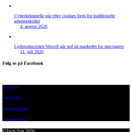
Cyberkriminelle går efter cookies frem for traditionelle
adgangskoder
4. august 2026
Lydproducenten Wavell går ind på markedet for støvsugere
31. juli 2026
Følg os på Facebook
Kontakt os
Om Tech-Test
Vores bedømmelse
Nyhedsbrevsarkiv
©Tech-Test 2026