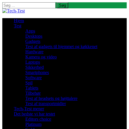
Søg
efter:
Hjem
Test
Apps
Desktops
Gadgets
Test af gadgets til hjemmet og køkkenet
Hardware
Kamera og video
Laptops
Sikkerhed
Smartphones
Software
Spil
Tablets
Tilbehør
Test af headsets og højttalere
Test af transportmidler
Tech-Test mener
Det bedste vi har testet
Editors choice
Platinum