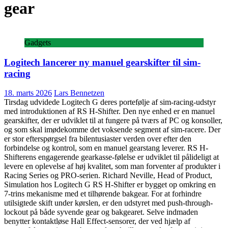
gear
Gadgets
Logitech lancerer ny manuel gearskifter til sim-
racing
18. marts 2026
Lars Bennetzen
Tirsdag udvidede Logitech G deres portefølje af sim-racing-udstyr
med introduktionen af RS H-Shifter. Den nye enhed er en manuel
gearskifter, der er udviklet til at fungere på tværs af PC og konsoller,
og som skal imødekomme det voksende segment af sim-racere. Der
er stor efterspørgsel fra bilentusiaster verden over efter den
forbindelse og kontrol, som en manuel gearstang leverer. RS H-
Shifterens engagerende gearkasse-følelse er udviklet til pålideligt at
levere en oplevelse af høj kvalitet, som man forventer af produkter i
Racing Series og PRO-serien. Richard Neville, Head of Product,
Simulation hos Logitech G RS H-Shifter er bygget op omkring en
7-trins mekanisme med et tilhørende bakgear. For at forhindre
utilsigtede skift under kørslen, er den udstyret med push-through-
lockout på både syvende gear og bakgearet. Selve indmaden
benytter kontaktløse Hall Effect-sensorer, der ved hjælp af