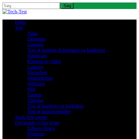
Søg
efter:
Hjem
Test
Apps
Desktops
Gadgets
Test af gadgets til hjemmet og køkkenet
Hardware
Kamera og video
Laptops
Sikkerhed
Smartphones
Software
Spil
Tablets
Tilbehør
Test af headsets og højttalere
Test af transportmidler
Tech-Test mener
Det bedste vi har testet
Editors choice
Platinum