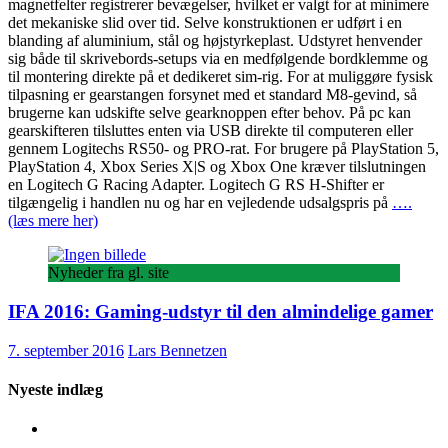
magnetfelter registrerer bevægelser, hvilket er valgt for at minimere
det mekaniske slid over tid. Selve konstruktionen er udført i en
blanding af aluminium, stål og højstyrkeplast. Udstyret henvender
sig både til skrivebords-setups via en medfølgende bordklemme og
til montering direkte på et dedikeret sim-rig. For at muliggøre fysisk
tilpasning er gearstangen forsynet med et standard M8-gevind, så
brugerne kan udskifte selve gearknoppen efter behov. På pc kan
gearskifteren tilsluttes enten via USB direkte til computeren eller
gennem Logitechs RS50- og PRO-rat. For brugere på PlayStation 5,
PlayStation 4, Xbox Series X|S og Xbox One kræver tilslutningen
en Logitech G Racing Adapter. Logitech G RS H-Shifter er
tilgængelig i handlen nu og har en vejledende udsalgspris på
….
(læs mere her)
Nyheder fra gl. site
IFA 2016: Gaming-udstyr til den almindelige gamer
7. september 2016
Lars Bennetzen
Nyeste indlæg