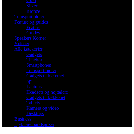
Gold
Silver
Bronze
Transportmidler
Feature og guides
Feature
Guides
Speakers Korner
Videoer
Alle kategorier
Gadgets
Tilbehør
Smartphones
Transportmidler
Gadgets til hjemmet
Spil
Laptops
Headsets og højttalere
Gadgets til køkkenet
Tablets
Kamera og video
Desktops
Business
Tjek bredbåndspriser