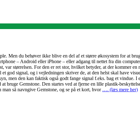
ple. Men du behøver ikke blive en del af et større økosystem for at bru
hone – Android eller iPhone – eller adgang til nettet fra din computer.
test, var størrelsen. For den er ret stor, hvilket betyder, at der kommer
t god signal, og i vejledningen skriver de, at den helst skal have visue
yn, men den kan faktisk også godt fange signal f.eks. bag et vindue. I e
 bruge Gemstone. Den startes ved at fjerne en lille plastik-beskyttelse
 kan man så navngive Gemstone, og se på et kort, hvor
…. (læs mere her)