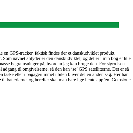
ge en GPS-tracker, faktisk findes der et danskudviklet produkt,
 Som navnet antyder er den danskudviklet, og det er i min bog et lille
 en masse begrænsninger på, hvordan jeg kan bruge den. For størrelsen
l adgang til omgivelserne, så den kan ‘se’ GPS satellitterne. Det er så
n taske eller i bagagerummet i bilen bliver det en anden sag. Her har
 til batterierne, og herefter skal man bare lige hente app’en. Gemstone