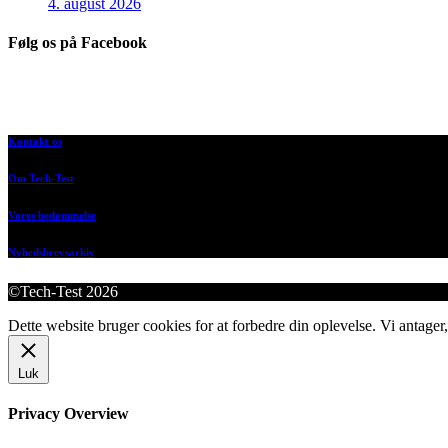
4. august 2026
Følg os på Facebook
Kontakt os
Om Tech-Test
Vores bedømmelse
Nyhedsbrevsarkiv
©Tech-Test 2026
Dette website bruger cookies for at forbedre din oplevelse. Vi antager,
Luk
Privacy Overview