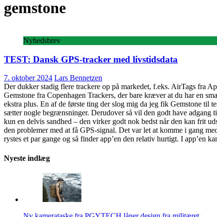
gemstone
Nyhedsbrev
TEST: Dansk GPS-tracker med livstidsdata
7. oktober 2024
Lars Bennetzen
Der dukker stadig flere trackere op på markedet, f.eks. AirTags fra Ap
Gemstone fra Copenhagen Trackers, der bare kræver at du har en smartp
ekstra plus. En af de første ting der slog mig da jeg fik Gemstone til 
sætter nogle begrænsninger. Derudover så vil den godt have adgang til e
kun en delvis sandhed – den virker godt nok bedst når den kan frit uds
den problemer med at få GPS-signal. Det var let at komme i gang med at
rystes et par gange og så finder app’en den relativ hurtigt. I app’en
Nyeste indlæg
Ny kamerataske fra PGYTECH låner design fra militæret