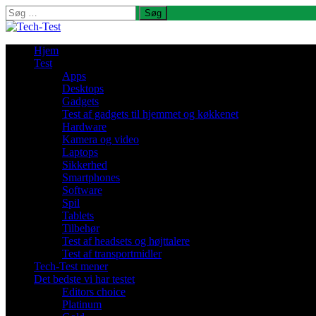
Søg
efter:
Hjem
Test
Apps
Desktops
Gadgets
Test af gadgets til hjemmet og køkkenet
Hardware
Kamera og video
Laptops
Sikkerhed
Smartphones
Software
Spil
Tablets
Tilbehør
Test af headsets og højttalere
Test af transportmidler
Tech-Test mener
Det bedste vi har testet
Editors choice
Platinum