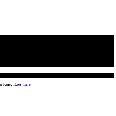
er
Reject
Læs mere