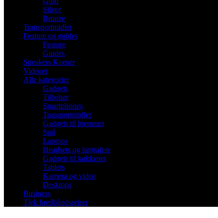
Gold
Silver
Bronze
Transportmidler
Feature og guides
Feature
Guides
Speakers Korner
Videoer
Alle kategorier
Gadgets
Tilbehør
Smartphones
Transportmidler
Gadgets til hjemmet
Spil
Laptops
Headsets og højttalere
Gadgets til køkkenet
Tablets
Kamera og video
Desktops
Business
Tjek bredbåndspriser