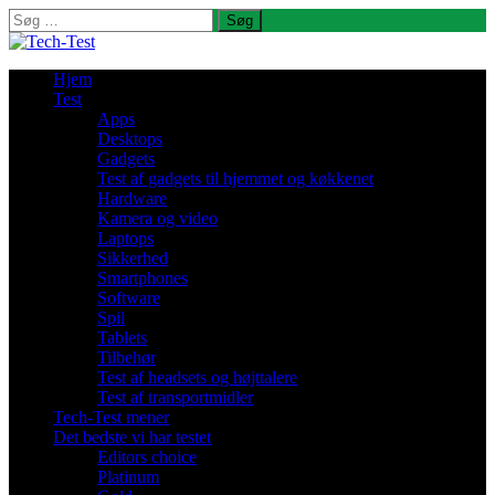
Søg
efter:
Hjem
Test
Apps
Desktops
Gadgets
Test af gadgets til hjemmet og køkkenet
Hardware
Kamera og video
Laptops
Sikkerhed
Smartphones
Software
Spil
Tablets
Tilbehør
Test af headsets og højttalere
Test af transportmidler
Tech-Test mener
Det bedste vi har testet
Editors choice
Platinum