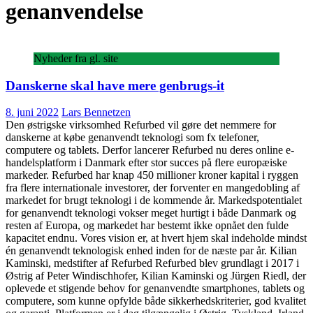
genanvendelse
Nyheder fra gl. site
Danskerne skal have mere genbrugs-it
8. juni 2022
Lars Bennetzen
Den østrigske virksomhed Refurbed vil gøre det nemmere for
danskerne at købe genanvendt teknologi som fx telefoner,
computere og tablets. Derfor lancerer Refurbed nu deres online e-
handelsplatform i Danmark efter stor succes på flere europæiske
markeder. Refurbed har knap 450 millioner kroner kapital i ryggen
fra flere internationale investorer, der forventer en mangedobling af
markedet for brugt teknologi i de kommende år. Markedspotentialet
for genanvendt teknologi vokser meget hurtigt i både Danmark og
resten af Europa, og markedet har bestemt ikke opnået den fulde
kapacitet endnu. Vores vision er, at hvert hjem skal indeholde mindst
én genanvendt teknologisk enhed inden for de næste par år. Kilian
Kaminski, medstifter af Refurbed Refurbed blev grundlagt i 2017 i
Østrig af Peter Windischhofer, Kilian Kaminski og Jürgen Riedl, der
oplevede et stigende behov for genanvendte smartphones, tablets og
computere, som kunne opfylde både sikkerhedskriterier, god kvalitet