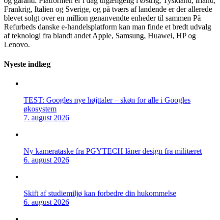
og garanti. Platformen er i dag tilgængelig i Østrig, Tyskland, Irland,
Frankrig, Italien og Sverige, og på tværs af landende er der allerede
blevet solgt over en million genanvendte enheder til sammen På
Refurbeds danske e-handelsplatform kan man finde et bredt udvalg
af teknologi fra blandt andet Apple, Samsung, Huawei, HP og
Lenovo.
Nyeste indlæg
TEST: Googles nye højttaler – skøn for alle i Googles
økosystem
7. august 2026
Ny kamerataske fra PGYTECH låner design fra militæret
6. august 2026
Skift af studiemiljø kan forbedre din hukommelse
6. august 2026