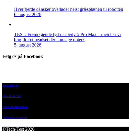
Hver fjerde dansker overlader helst græsplænen til robotten
6. august 2026
TEST: Fremragende lyd i Liberty 5 Pro Max – men har vi
brug for et headset der kan tage noter?
5. august 2026
Følg os på Facebook
Kontakt os
Om Tech-Test
Vores bedømmelse
Nyhedsbrevsarkiv
©Tech-Test 2026