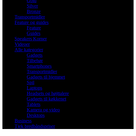
Gold
Silver
Bronze
Transportmidler
Feature og guides
Feature
Guides
Speakers Korner
Videoer
Alle kategorier
Gadgets
Tilbehør
Smartphones
Transportmidler
Gadgets til hjemmet
Spil
Laptops
Headsets og højttalere
Gadgets til køkkenet
Tablets
Kamera og video
Desktops
Business
Tjek bredbåndspriser