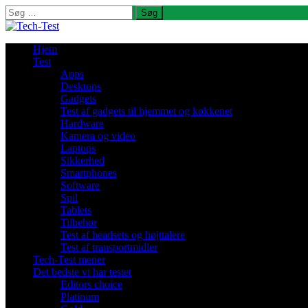
Søg
efter:
Hjem
Test
Apps
Desktops
Gadgets
Test af gadgets til hjemmet og køkkenet
Hardware
Kamera og video
Laptops
Sikkerhed
Smartphones
Software
Spil
Tablets
Tilbehør
Test af headsets og højttalere
Test af transportmidler
Tech-Test mener
Det bedste vi har testet
Editors choice
Platinum