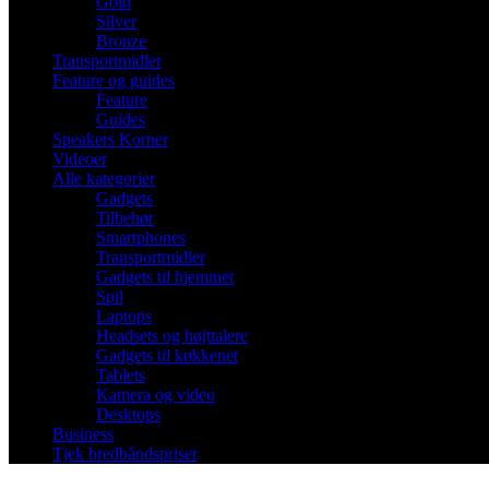
Gold
Silver
Bronze
Transportmidler
Feature og guides
Feature
Guides
Speakers Korner
Videoer
Alle kategorier
Gadgets
Tilbehør
Smartphones
Transportmidler
Gadgets til hjemmet
Spil
Laptops
Headsets og højttalere
Gadgets til køkkenet
Tablets
Kamera og video
Desktops
Business
Tjek bredbåndspriser