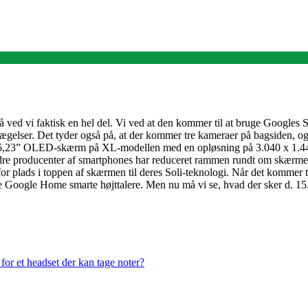
så ved vi faktisk en hel del. Vi ved at den kommer til at bruge Googles
ægelser. Det tyder også på, at der kommer tre kameraer på bagsiden, og 
en 6,23” OLED-skærm på XL-modellen med en opløsning på 3.040 x 1.440
ndre producenter af smartphones har reduceret rammen rundt om skærmen
 for plads i toppen af skærmen til deres Soli-teknologi. Når det kommer
Google Home smarte højttalere. Men nu må vi se, hvad der sker d. 15
or et headset der kan tage noter?