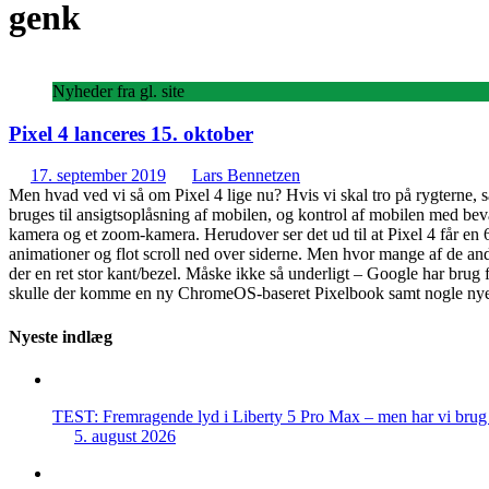
genk
Nyheder fra gl. site
Pixel 4 lanceres 15. oktober
17. september 2019
Lars Bennetzen
Men hvad ved vi så om Pixel 4 lige nu? Hvis vi skal tro på rygterne, 
bruges til ansigtsoplåsning af mobilen, og kontrol af mobilen med bev
kamera og et zoom-kamera. Herudover ser det ud til at Pixel 4 får 
animationer og flot scroll ned over siderne. Men hvor mange af de a
der en ret stor kant/bezel. Måske ikke så underligt – Google har brug
skulle der komme en ny ChromeOS-baseret Pixelbook samt nogle nye 
Nyeste indlæg
TEST: Fremragende lyd i Liberty 5 Pro Max – men har vi brug f
5. august 2026