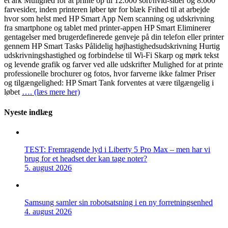
et ark Mulighed for at printe op til 12.000 sort/hvid-sider og 8.000
farvesider, inden printeren løber tør for blæk Frihed til at arbejde
hvor som helst med HP Smart App Nem scanning og udskrivning
fra smartphone og tablet med printer-appen HP Smart Eliminerer
gentagelser med brugerdefinerede genveje på din telefon eller printer
gennem HP Smart Tasks Pålidelig højhastighedsudskrivning Hurtig
udskrivningshastighed og forbindelse til Wi-Fi Skarp og mørk tekst
og levende grafik og farver ved alle udskrifter Mulighed for at printe
professionelle brochurer og fotos, hvor farverne ikke falmer Priser
og tilgængelighed: HP Smart Tank forventes at være tilgængelig i
løbet
…. (læs mere her)
Nyeste indlæg
TEST: Fremragende lyd i Liberty 5 Pro Max – men har vi
brug for et headset der kan tage noter?
5. august 2026
Samsung samler sin robotsatsning i en ny forretningsenhed
4. august 2026