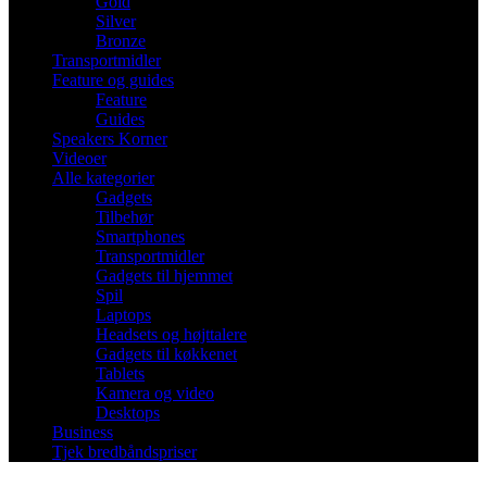
Gold
Silver
Bronze
Transportmidler
Feature og guides
Feature
Guides
Speakers Korner
Videoer
Alle kategorier
Gadgets
Tilbehør
Smartphones
Transportmidler
Gadgets til hjemmet
Spil
Laptops
Headsets og højttalere
Gadgets til køkkenet
Tablets
Kamera og video
Desktops
Business
Tjek bredbåndspriser