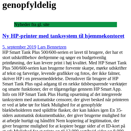
genopfyldelig
Nyheder fra gl. site
Ny HP-printer med tanksystem til hjemmekontoret
5. september 2019
Lars Bennetzen
HP Smart Tank Plus 500/600-serien er lavet til brugere, der har et
stort udskriftbehov derhjemme og søger en budgetvenlig
printløsning, der kan levere print i høj kvalitet. Med HP Smart Tank
Plus 500/600-serien kan brugerne forvente skarpe, mørke udskrifter
af tekst og farverige, levende grafikker og fotos, der ikke falmer,
skriver HP i en pressemeddelelse. Derudover får brugere af HP
Smart Tank Plus også adgang til en række tidsbesparende værktøjer
og smarte funktioner, der er tilgængelige gennem HP Smart App.
Info om HP Smart Tank Plus Hurtig opsætning af det integrerede
tanksystem med automatiske censorer, der giver besked når printeren
er ved at løbe tør for blæk Mulighed for at genopfylde
blækbeholderen med spildfrie flasker, der kan lukkes igen En 35-
siders automatisk dokumentbakke, der giver brugerne mulighed for
at arbejde hurtigt og håndfrit Nem kopiering af legitimation, der
giver brugerne mulighed for at kopiere begge sider af et ID-kort på