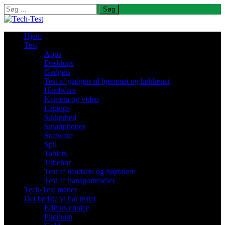
Søg
efter:
Hjem
Test
Apps
Desktops
Gadgets
Test af gadgets til hjemmet og køkkenet
Hardware
Kamera og video
Laptops
Sikkerhed
Smartphones
Software
Spil
Tablets
Tilbehør
Test af headsets og højttalere
Test af transportmidler
Tech-Test mener
Det bedste vi har testet
Editors choice
Platinum