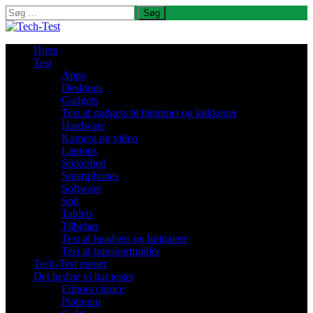
Søg
efter:
Hjem
Test
Apps
Desktops
Gadgets
Test af gadgets til hjemmet og køkkenet
Hardware
Kamera og video
Laptops
Sikkerhed
Smartphones
Software
Spil
Tablets
Tilbehør
Test af headsets og højttalere
Test af transportmidler
Tech-Test mener
Det bedste vi har testet
Editors choice
Platinum