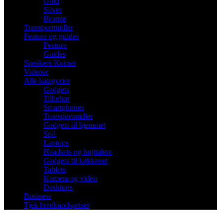
Gold
Silver
Bronze
Transportmidler
Feature og guides
Feature
Guides
Speakers Korner
Videoer
Alle kategorier
Gadgets
Tilbehør
Smartphones
Transportmidler
Gadgets til hjemmet
Spil
Laptops
Headsets og højttalere
Gadgets til køkkenet
Tablets
Kamera og video
Desktops
Business
Tjek bredbåndspriser