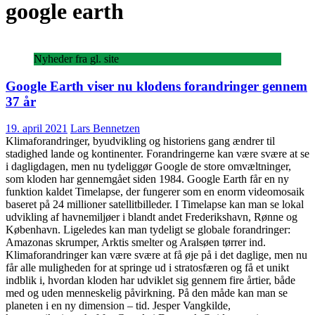
google earth
Nyheder fra gl. site
Google Earth viser nu klodens forandringer gennem
37 år
19. april 2021
Lars Bennetzen
Klimaforandringer, byudvikling og historiens gang ændrer til
stadighed lande og kontinenter. Forandringerne kan være svære at se
i dagligdagen, men nu tydeliggør Google de store omvæltninger,
som kloden har gennemgået siden 1984. Google Earth får en ny
funktion kaldet Timelapse, der fungerer som en enorm videomosaik
baseret på 24 millioner satellitbilleder. I Timelapse kan man se lokal
udvikling af havnemiljøer i blandt andet Frederikshavn, Rønne og
København. Ligeledes kan man tydeligt se globale forandringer:
Amazonas skrumper, Arktis smelter og Aralsøen tørrer ind.
Klimaforandringer kan være svære at få øje på i det daglige, men nu
får alle muligheden for at springe ud i stratosfæren og få et unikt
indblik i, hvordan kloden har udviklet sig gennem fire årtier, både
med og uden menneskelig påvirkning. På den måde kan man se
planeten i en ny dimension – tid. Jesper Vangkilde,