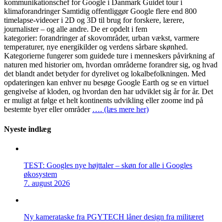
kommunikationschef for Google i Danmark Guidet tour i
klimaforandringer Samtidig offentliggør Google flere end 800
timelapse-videoer i 2D og 3D til brug for forskere, lærere,
journalister – og alle andre. De er opdelt i fem
kategorier: forandringer af skovområder, urban vækst, varmere
temperaturer, nye energikilder og verdens sårbare skønhed.
Kategorierne fungerer som guidede ture i menneskers påvirkning af
naturen med historier om, hvordan områderne forandrer sig, og hvad
det blandt andet betyder for dyrelivet og lokalbefolkningen. Med
opdateringen kan enhver nu besøge Google Earth og se en virtuel
gengivelse af kloden, og hvordan den har udviklet sig år for år. Det
er muligt at følge et helt kontinents udvikling eller zoome ind på
bestemte byer eller områder
…. (læs mere her)
Nyeste indlæg
TEST: Googles nye højttaler – skøn for alle i Googles
økosystem
7. august 2026
Ny kamerataske fra PGYTECH låner design fra militæret