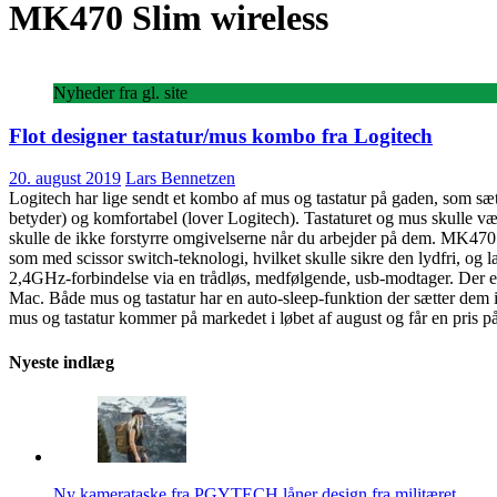
MK470 Slim wireless
Nyheder fra gl. site
Flot designer tastatur/mus kombo fra Logitech
20. august 2019
Lars Bennetzen
Logitech har lige sendt et kombo af mus og tastatur på gaden, som s
betyder) og komfortabel (lover Logitech). Tastaturet og mus skulle vær
skulle de ikke forstyrre omgivelserne når du arbejder på dem. MK470 er e
som med scissor switch-teknologi, hvilket skulle sikre den lydfri, og 
2,4GHz-forbindelse via en trådløs, medfølgende, usb-modtager. Der er
Mac. Både mus og tastatur har en auto-sleep-funktion der sætter dem 
mus og tastatur kommer på markedet i løbet af august og får en pris p
Nyeste indlæg
Ny kamerataske fra PGYTECH låner design fra militæret