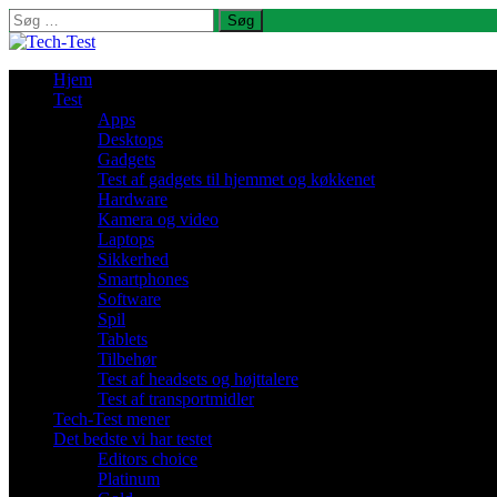
Søg
efter:
Hjem
Test
Apps
Desktops
Gadgets
Test af gadgets til hjemmet og køkkenet
Hardware
Kamera og video
Laptops
Sikkerhed
Smartphones
Software
Spil
Tablets
Tilbehør
Test af headsets og højttalere
Test af transportmidler
Tech-Test mener
Det bedste vi har testet
Editors choice
Platinum