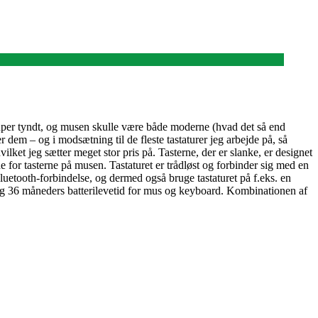
super tyndt, og musen skulle være både moderne (hvad det så end
dem – og i modsætning til de fleste tastaturer jeg arbejde på, så
ilket jeg sætter meget stor pris på. Tasterne, der er slanke, er designet
 for tasterne på musen. Tastaturet er trådløst og forbinder sig med en
etooth-forbindelse, og dermed også bruge tastaturet på f.eks. en
 og 36 måneders batterilevetid for mus og keyboard. Kombinationen af