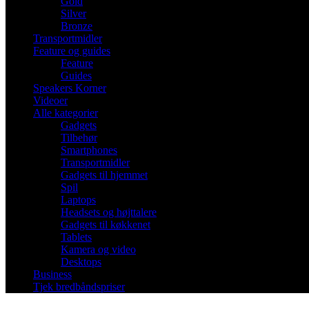
Gold
Silver
Bronze
Transportmidler
Feature og guides
Feature
Guides
Speakers Korner
Videoer
Alle kategorier
Gadgets
Tilbehør
Smartphones
Transportmidler
Gadgets til hjemmet
Spil
Laptops
Headsets og højttalere
Gadgets til køkkenet
Tablets
Kamera og video
Desktops
Business
Tjek bredbåndspriser