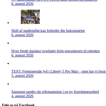
6. august 2026
Skift af studiemiljø kan forbedre din hukommelse
6. august 2026
Hver fjerde dansker overlader helst græsplænen til robotten
6. august 2026
TEST: Fremragende lyd i Liberty 5 Pro Max – men har vi brug f
5. august 2026
Samsung samler sin robotsatsning i en ny forretningsenhed
4. august 2026
Følg os på Facebook