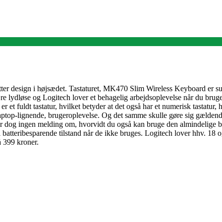
ætter design i højsædet. Tastaturet, MK470 Slim Wireless Keyboard er 
e lydløse og Logitech lover et behagelig arbejdsoplevelse når du bruger 
t fuldt tastatur, hvilket betyder at det også har et numerisk tastatur, hv
laptop-lignende, brugeroplevelse. Og det samme skulle gøre sig gældende
 dog ingen melding om, hvorvidt du også kan bruge den almindelige blu
i batteribesparende tilstand når de ikke bruges. Logitech lover hhv. 18
å 399 kroner.