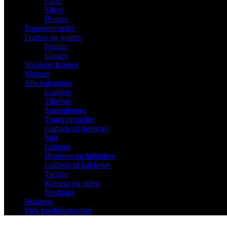
Gold
Silver
Bronze
Transportmidler
Feature og guides
Feature
Guides
Speakers Korner
Videoer
Alle kategorier
Gadgets
Tilbehør
Smartphones
Transportmidler
Gadgets til hjemmet
Spil
Laptops
Headsets og højttalere
Gadgets til køkkenet
Tablets
Kamera og video
Desktops
Business
Tjek bredbåndspriser