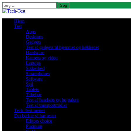
Søg
efter:
Hjem
Test
Apps
Desktops
Gadgets
Test af gadgets til hjemmet og køkkenet
Hardware
Kamera og video
Laptops
Sikkerhed
Smartphones
Software
Spil
Tablets
Tilbehør
Test af headsets og højttalere
Test af transportmidler
Tech-Test mener
Det bedste vi har testet
Editors choice
Platinum