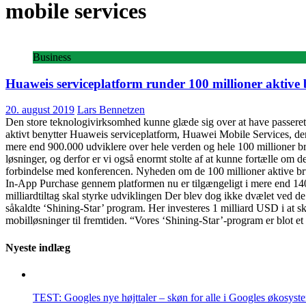
mobile services
Business
Huaweis serviceplatform runder 100 millioner aktive
20. august 2019
Lars Bennetzen
Den store teknologivirksomhed kunne glæde sig over at have passeret
aktivt benytter Huaweis serviceplatform, Huawei Mobile Services, de
mere end 900.000 udviklere over hele verden og hele 100 millioner bru
løsninger, og derfor er vi også enormt stolte af at kunne fortælle om
forbindelse med konferencen. Nyheden om de 100 millioner aktive br
In-App Purchase gennem platformen nu er tilgængeligt i mere end 14
milliardtiltag skal styrke udviklingen Der blev dog ikke dvælet ved de e
såkaldte ‘Shining-Star’ program. Her investeres 1 milliard USD i at sk
mobilløsninger til fremtiden. “Vores ‘Shining-Star’-program er blot e
Nyeste indlæg
TEST: Googles nye højttaler – skøn for alle i Googles økosyst