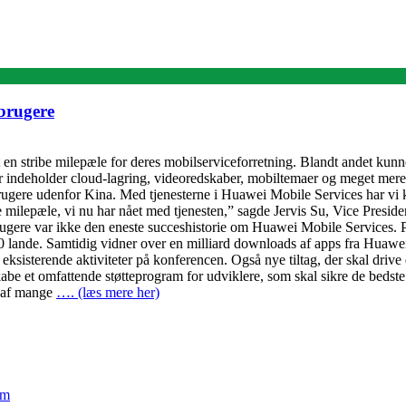
 brugere
 en stribe milepæle for deres mobilserviceforretning. Blandt andet kun
r indeholder cloud-lagring, videoredskaber, mobiltemaer og meget mere
gere udenfor Kina. Med tjenesterne i Huawei Mobile Services har vi kunn
 de milepæle, vi nu har nået med tjenesten,” sagde Jervis Su, Vice Pre
ugere var ikke den eneste succeshistorie om Huawei Mobile Services. 
0 lande. Samtidig vidner over en milliard downloads af apps fra Hua
ksisterende aktiviteter på konferencen. Også nye tiltag, der skal drive d
abe et omfattende støtteprogram for udviklere, som skal sikre de bedste
t af mange
…. (læs mere her)
em