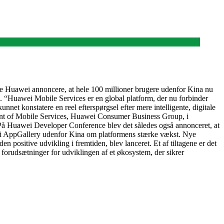
ne Huawei annoncere, at hele 100 millioner brugere udenfor Kina nu
. “Huawei Mobile Services er en global platform, der nu forbinder
et konstatere en reel efterspørgsel efter mere intelligente, digitale
sident of Mobile Services, Huawei Consumer Business Group, i
På Huawei Developer Conference blev det således også annonceret, at
wei AppGallery udenfor Kina om platformens stærke vækst. Nye
en positive udvikling i fremtiden, blev lanceret. Et af tiltagene er det
 forudsætninger for udviklingen af et økosystem, der sikrer