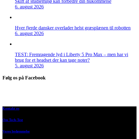
Skift af studiemiljø kan forbedre din hukommelse
6. august 2026
Hver fjerde dansker overlader helst græsplænen til robotten
6. august 2026
TEST: Fremragende lyd i Liberty 5 Pro Max – men har vi
brug for et headset der kan tage noter?
5. august 2026
Følg os på Facebook
Kontakt os
Om Tech-Test
Vores bedømmelse