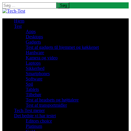
Søg
efter:
Hjem
Test
Apps
Desktops
Gadgets
Test af gadgets til hjemmet og køkkenet
Hardware
Kamera og video
Laptops
Sikkerhed
Smartphones
Software
Spil
Tablets
Tilbehør
Test af headsets og højttalere
Test af transportmidler
Tech-Test mener
Det bedste vi har testet
Editors choice
Platinum