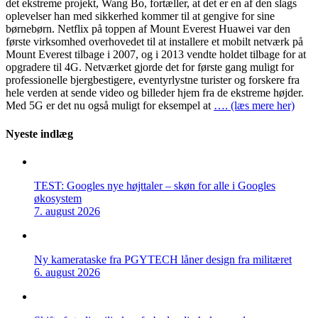
det ekstreme projekt, Wang Bo, fortæller, at det er en af den slags
oplevelser han med sikkerhed kommer til at gengive for sine
børnebørn. Netflix på toppen af Mount Everest Huawei var den
første virksomhed overhovedet til at installere et mobilt netværk på
Mount Everest tilbage i 2007, og i 2013 vendte holdet tilbage for at
opgradere til 4G. Netværket gjorde det for første gang muligt for
professionelle bjergbestigere, eventyrlystne turister og forskere fra
hele verden at sende video og billeder hjem fra de ekstreme højder.
Med 5G er det nu også muligt for eksempel at
…. (læs mere her)
Nyeste indlæg
TEST: Googles nye højttaler – skøn for alle i Googles
økosystem
7. august 2026
Ny kamerataske fra PGYTECH låner design fra militæret
6. august 2026