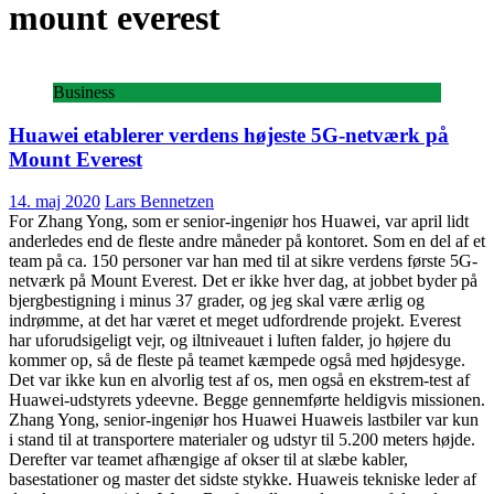
mount everest
Business
Huawei etablerer verdens højeste 5G-netværk på
Mount Everest
14. maj 2020
Lars Bennetzen
For Zhang Yong, som er senior-ingeniør hos Huawei, var april lidt
anderledes end de fleste andre måneder på kontoret. Som en del af et
team på ca. 150 personer var han med til at sikre verdens første 5G-
netværk på Mount Everest. Det er ikke hver dag, at jobbet byder på
bjergbestigning i minus 37 grader, og jeg skal være ærlig og
indrømme, at det har været et meget udfordrende projekt. Everest
har uforudsigeligt vejr, og iltniveauet i luften falder, jo højere du
kommer op, så de fleste på teamet kæmpede også med højdesyge.
Det var ikke kun en alvorlig test af os, men også en ekstrem-test af
Huawei-udstyrets ydeevne. Begge gennemførte heldigvis missionen.
Zhang Yong, senior-ingeniør hos Huawei Huaweis lastbiler var kun
i stand til at transportere materialer og udstyr til 5.200 meters højde.
Derefter var teamet afhængige af okser til at slæbe kabler,
basestationer og master det sidste stykke. Huaweis tekniske leder af