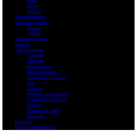
Gold
Silver
Bronze
Transportmidler
Feature og guides
Feature
Guides
Speakers Korner
Videoer
Alle kategorier
Gadgets
Tilbehør
Smartphones
Transportmidler
Gadgets til hjemmet
Spil
Laptops
Headsets og højttalere
Gadgets til køkkenet
Tablets
Kamera og video
Desktops
Business
Tjek bredbåndspriser