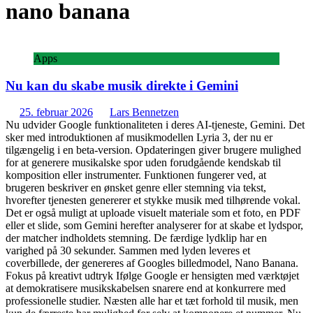
nano banana
Apps
Nu kan du skabe musik direkte i Gemini
25. februar 2026
Lars Bennetzen
Nu udvider Google funktionaliteten i deres AI-tjeneste, Gemini. Det
sker med introduktionen af musikmodellen Lyria 3, der nu er
tilgængelig i en beta-version. Opdateringen giver brugere mulighed
for at generere musikalske spor uden forudgående kendskab til
komposition eller instrumenter. Funktionen fungerer ved, at
brugeren beskriver en ønsket genre eller stemning via tekst,
hvorefter tjenesten genererer et stykke musik med tilhørende vokal.
Det er også muligt at uploade visuelt materiale som et foto, en PDF
eller et slide, som Gemini herefter analyserer for at skabe et lydspor,
der matcher indholdets stemning. De færdige lydklip har en
varighed på 30 sekunder. Sammen med lyden leveres et
coverbillede, der genereres af Googles billedmodel, Nano Banana.
Fokus på kreativt udtryk Ifølge Google er hensigten med værktøjet
at demokratisere musikskabelsen snarere end at konkurrere med
professionelle studier. Næsten alle har et tæt forhold til musik, men