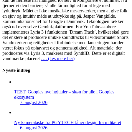
kun de færreste har mulighed for selv at komponere et nummer. Nu
fjerner vi den barriere, så alle får mulighed for at lege med
lydudtryk. Målet er ikke musikalske mesterværker, men at give folk
en sjov og intuitiv måde at udtrykke sig på. Jesper Vangkilde,
kommunikationschef for Google i Danmark. Teknologien rækker
også ud over selve Gemini-platformen. For YouTube-skabere
implementeres Lyria 3 i funktionen ’Dream Track’, hvilket skal gøre
det enklere at producere unikke soundtracks til videoformatet Shorts.
Vandmærker og rettigheder I forbindelse med lanceringen har der
været fokus på ophavsret og gennemsigtighed. Alt materiale, der
produceres via Lyria 3, markeres med SynthID. Dette er et digitalt
vandmærke placeret
…. (læs mere her)
Nyeste indlæg
TEST: Googles nye højttaler – skøn for alle i Googles
økosystem
7. august 2026
Ny kamerataske fra PGYTECH låner design fra militæret
6. august 2026