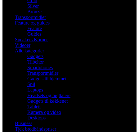
Gold
Silver
Bronze
Transportmidler
Feature og guides
Feature
Guides
Speakers Korner
Videoer
Alle kategorier
Gadgets
Tilbehør
Smartphones
Transportmidler
Gadgets til hjemmet
Spil
Laptops
Headsets og højttalere
Gadgets til køkkenet
Tablets
Kamera og video
Desktops
Business
Tjek bredbåndspriser