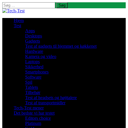
Søg
efter:
Hjem
Test
Apps
Desktops
Gadgets
Test af gadgets til hjemmet og køkkenet
Hardware
Kamera og video
Laptops
Sikkerhed
Smartphones
Software
Spil
Tablets
Tilbehør
Test af headsets og højttalere
Test af transportmidler
Tech-Test mener
Det bedste vi har testet
Editors choice
Platinum