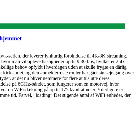
 hjemmet
k-serien, der leverer lynhurtig forbindelse til 4K/8K streaming,
vor man vil opleve hastigheder op til 9.3Gbps, hvilket er 2.4x
skellige behov opfyldt i hverdagen uden at skulle frygte en dårlig
ickstartet, og den anmelderroste router har gået sin sejrsgang over
der, at det nu bliver nemmere for flere at tilslutte deres
indelse på 6GHz-båndet, som fungerer som en motorvej, hvor
iver en WiFi-dækning på op til 175 kvadratmeter. Yderligere er
amme tid. Farvel, ”loading” Det stigende antal af WiFi-enheder, der