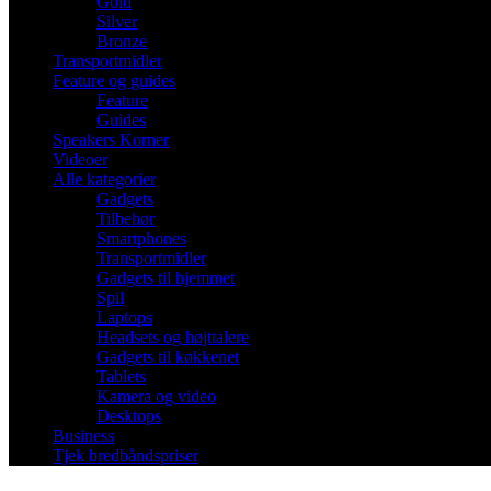
Gold
Silver
Bronze
Transportmidler
Feature og guides
Feature
Guides
Speakers Korner
Videoer
Alle kategorier
Gadgets
Tilbehør
Smartphones
Transportmidler
Gadgets til hjemmet
Spil
Laptops
Headsets og højttalere
Gadgets til køkkenet
Tablets
Kamera og video
Desktops
Business
Tjek bredbåndspriser