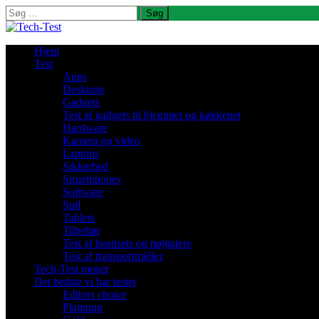
Søg
efter:
Hjem
Test
Apps
Desktops
Gadgets
Test af gadgets til hjemmet og køkkenet
Hardware
Kamera og video
Laptops
Sikkerhed
Smartphones
Software
Spil
Tablets
Tilbehør
Test af headsets og højttalere
Test af transportmidler
Tech-Test mener
Det bedste vi har testet
Editors choice
Platinum