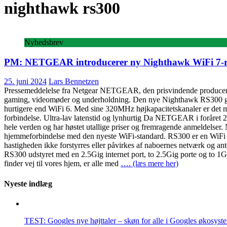
nighthawk rs300
Nyhedsbrev
PM: NETGEAR introducerer ny Nighthawk WiFi 7-route
25. juni 2024
Lars Bennetzen
Pressemeddelelse fra Netgear NETGEAR, den prisvindende producent af 
gaming, videomøder og underholdning. Den nye Nighthawk RS300 giver 
hurtigere end WiFi 6. Med sine 320MHz højkapacitetskanaler er det mulig
forbindelse. Ultra-lav latenstid og lynhurtig Da NETGEAR i foråret 2
hele verden og har høstet utallige priser og fremragende anmeldelser. N
hjemmeforbindelse med den nyeste WiFi-standard. RS300 er en WiFi 7
hastigheden ikke forstyrres eller påvirkes af naboernes netværk og a
RS300 udstyret med en 2.5Gig internet port, to 2.5Gig porte og to 1Gig
finder vej til vores hjem, er alle med
…. (læs mere her)
Nyeste indlæg
TEST: Googles nye højttaler – skøn for alle i Googles økosyst