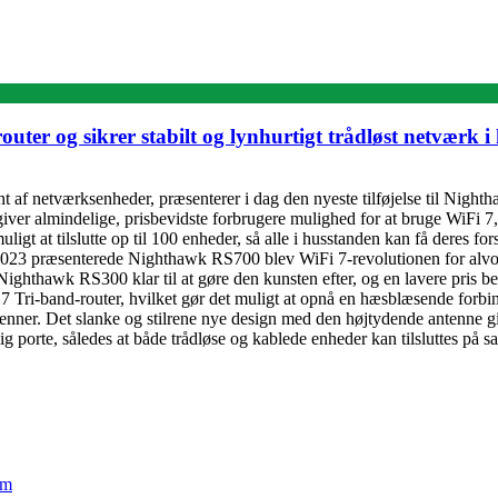
r og sikrer stabilt og lynhurtigt trådløst netværk i
netværksenheder, præsenterer i dag den nyeste tilføjelse til Nighthaw
almindelige, prisbevidste forbrugere mulighed for at bruge WiFi 7, h
t at tilslutte op til 100 enheder, så alle i husstanden kan få deres for
023 præsenterede Nighthawk RS700 blev WiFi 7-revolutionen for alvor k
ighthawk RS300 klar til at gøre den kunsten efter, og en lavere pris bety
 Tri-band-router, hvilket gør det muligt at opnå en hæsblæsende forb
ntenner. Det slanke og stilrene nye design med den højtydende antenne g
 porte, således at både trådløse og kablede enheder kan tilsluttes på s
em