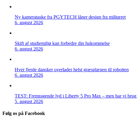
Ny kamerataske fra PGYTECH låner design fra militæret
6. august 2026
Skift af studiemiljø kan forbedre din hukommelse
6. august 2026
Hver fjerde dansker overlader helst græsplænen til robotten
6. august 2026
TEST: Fremragende lyd i Liberty 5 Pro Max – men har vi brug f
5. august 2026
Følg os på Facebook