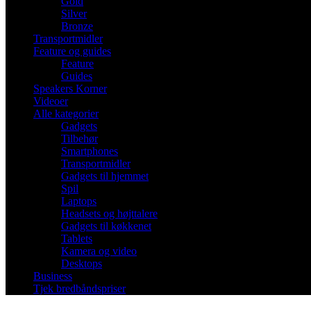
Gold
Silver
Bronze
Transportmidler
Feature og guides
Feature
Guides
Speakers Korner
Videoer
Alle kategorier
Gadgets
Tilbehør
Smartphones
Transportmidler
Gadgets til hjemmet
Spil
Laptops
Headsets og højttalere
Gadgets til køkkenet
Tablets
Kamera og video
Desktops
Business
Tjek bredbåndspriser