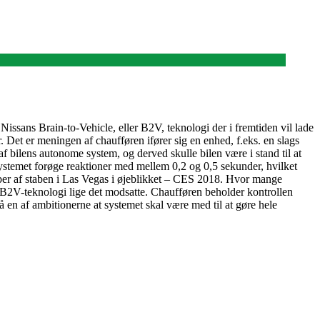
 Nissans Brain-to-Vehicle, eller B2V, teknologi der i fremtiden vil lade
er. Det er meningen af chaufføren ifører sig en enhed, f.eks. en slags
af bilens autonome system, og derved skulle bilen være i stand til at
ystemet forøge reaktioner med mellem 0,2 og 0,5 sekunder, hvilket
øber af staben i Las Vegas i øjeblikket – CES 2018. Hvor mange
 B2V-teknologi lige det modsatte. Chaufføren beholder kontrollen
gså en af ambitionerne at systemet skal være med til at gøre hele