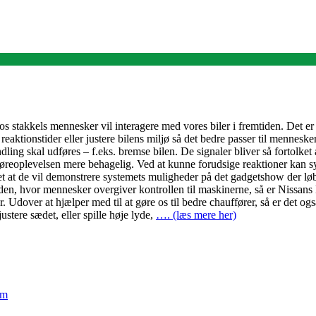
os stakkels mennesker vil interagere med vores biler i fremtiden. Det er
e reaktionstider eller justere bilens miljø så det bedre passer til mennesk
ling skal udføres – f.eks. bremse bilen. De signaler bliver så fortolket 
køreoplevelsen mere behagelig. Ved at kunne forudsige reaktioner kan s
et at de vil demonstrere systemets muligheder på det gadgetshow der l
den, hvor mennesker overgiver kontrollen til maskinerne, så er Nissans
er. Udover at hjælper med til at gøre os til bedre chauffører, så er det o
stere sædet, eller spille høje lyde,
…. (læs mere her)
em