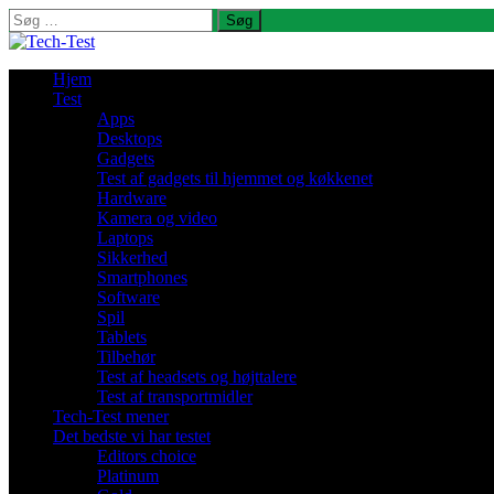
Søg
efter:
Hjem
Test
Apps
Desktops
Gadgets
Test af gadgets til hjemmet og køkkenet
Hardware
Kamera og video
Laptops
Sikkerhed
Smartphones
Software
Spil
Tablets
Tilbehør
Test af headsets og højttalere
Test af transportmidler
Tech-Test mener
Det bedste vi har testet
Editors choice
Platinum