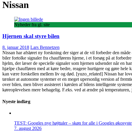
Nissan
Nyheder fra gl. site
Hjernen skal styre bilen
8. januar 2018
Lars Bennetzen
Nissan har afsløret ny forskning der siger at de vil forbedre den måde 
biler fortolke signaler fra chaufførens hjerne, i et forsøg på at forbedr
hjelm, der læser de specielle signaler som hjernen udsender når en hand
hjælpe chaufføren med at køre bedre, reagere hurtigere og gøre hele 
kan være forskellen mellem liv og død. [yuzo_related] Nissan har lov
tænker at autonome systemer er en meget upersonlig version af fremti
over bilen, men bliver assisteret i kørslen af bilens intelligente system
køreoplevelsen mere behagelig. F.eks. ved at ændre på temperaturen, ju
Nyeste indlæg
TEST: Googles nye højttaler – skøn for alle i Googles økosyst
7. august 2026