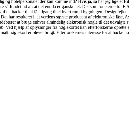
dig og hotelpersonalet der kan komme ind? Hvis ja, så har jeg lige et Eiffe
re så fundet ud af, at det endda er ganske let. Det som forskerne fra F-
 af en hacker til at få adgang til et hvert rum i bygningen. Designfejlen
 Det har resulteret i, at verdens største producent af elektroniske låse,
ebærer at bruge enhver almindelig elektronisk nøgle til det udvalgte sted,
ab. Ved hjælp af oplysninger fra nøglekortet kan efterforskerne oprette
malt nøglekort er blevet brugt. Efterforskernes interesse for at hacke ho