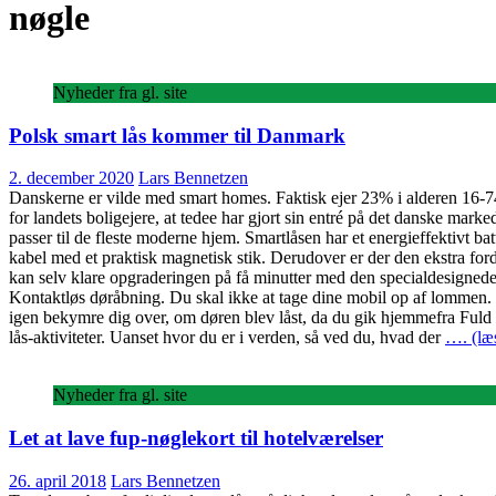
nøgle
Nyheder fra gl. site
Polsk smart lås kommer til Danmark
2. december 2020
Lars Bennetzen
Danskerne er vilde med smart homes. Faktisk ejer 23% i alderen 16-74 
for landets boligejere, at tedee har gjort sin entré på det danske mar
passer til de fleste moderne hjem. Smartlåsen har et energieffektivt bat
kabel med et praktisk magnetisk stik. Derudover er der den ekstra ford
kan selv klare opgraderingen på få minutter med den specialdesigned
Kontaktløs døråbning. Du skal ikke at tage dine mobil op af lommen. T
igen bekymre dig over, om døren blev låst, da du gik hjemmefra Fuld ko
lås-aktiviteter. Uanset hvor du er i verden, så ved du, hvad der
…. (læ
Nyheder fra gl. site
Let at lave fup-nøglekort til hotelværelser
26. april 2018
Lars Bennetzen