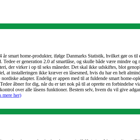
år smart home-produkter, ifølge Danmarks Statistik, hvilket gør os til 
ked. Tedee er generation 2.0 af smartlåse, og skulle både være mindre og
teri, der virker i op til seks måneder. Det skal ikke udskiftes, blot gen
el, at installeringen ikke kræver en låsesmed, hvis du har en helt almin
e nordiske adapter. Endelig er appen med til at fuldende smart home-o
edee åbner for dig, når du er tæt nok på til at oprette en forbindelse 
ntrol over alle låsens funktioner. Bestem selv, hvem du vil give adgang t
s mere her)