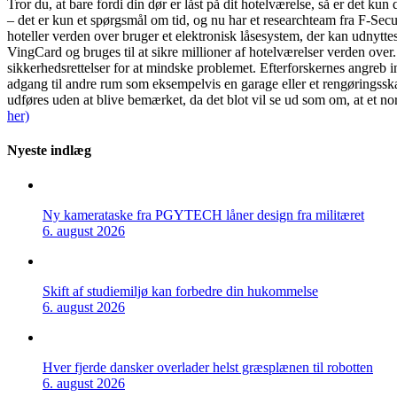
Tror du, at bare fordi din dør er låst på dit hotelværelse, så er det kun 
– det er kun et spørgsmål om tid, og nu har et researchteam fra F-Secu
hoteller verden over bruger et elektronisk låsesystem, der kan udnyttes
VingCard og bruges til at sikre millioner af hotelværelser verden over.
sikkerhedsrettelser for at mindske problemet. Efterforskernes angreb ind
adgang til andre rum som eksempelvis en garage eller et rengøringssk
udføres uden at blive bemærket, da det blot vil se ud som om, at et nor
her)
Nyeste indlæg
Ny kamerataske fra PGYTECH låner design fra militæret
6. august 2026
Skift af studiemiljø kan forbedre din hukommelse
6. august 2026
Hver fjerde dansker overlader helst græsplænen til robotten
6. august 2026