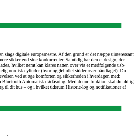
en slags digitale europamestre. Af den grund er det næppe uinteressant
 mere sikker end sine konkurrenter. Samtidig har den et design, der
oplades, hvilket nemt kan klares natten over via et medfølgende usb-
delig nordisk cylinder (hvor nøglehullet sidder over håndtaget). Du
plevelsen ved at øge komforten og sikkerheden i hverdagen med:
via Bluetooth Automatisk dørlåsning. Med denne funktion skal du aldrig
il dit hus – og i hvilket tidsrum Historie-log og notifikationer af