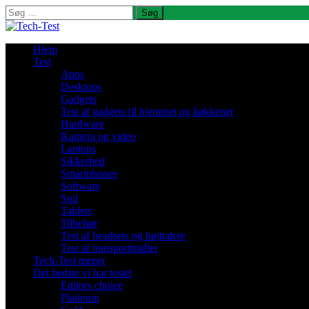
Søg
efter:
Hjem
Test
Apps
Desktops
Gadgets
Test af gadgets til hjemmet og køkkenet
Hardware
Kamera og video
Laptops
Sikkerhed
Smartphones
Software
Spil
Tablets
Tilbehør
Test af headsets og højttalere
Test af transportmidler
Tech-Test mener
Det bedste vi har testet
Editors choice
Platinum