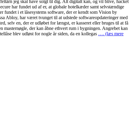
ltårn jeg skal have solgt til dig. Alt digitalt kan, og vil blive, hacket
Secure har fundet ud af er, at globale hotelkæder samt selvstændige
 er fundet i et låsesystems software, der er kendt som Vision by
 Assa Abloy, har været tvunget til at udstede softwareopdateringer med
 selv en, der er udløbet for længst, er kasseret eller bruges til at få
 en masternøgle, der kan åbne ethvert rum i bygningen. Angrebet kan
tellåse blev udløst for nogle år siden, da en kollegas
…. (læs mere