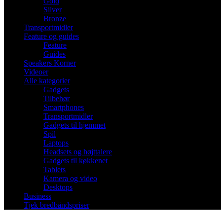
Gold
Silver
Bronze
Transportmidler
Feature og guides
Feature
Guides
Speakers Korner
Videoer
Alle kategorier
Gadgets
Tilbehør
Smartphones
Transportmidler
Gadgets til hjemmet
Spil
Laptops
Headsets og højttalere
Gadgets til køkkenet
Tablets
Kamera og video
Desktops
Business
Tjek bredbåndspriser