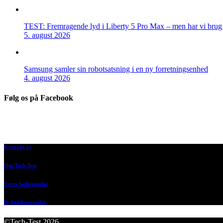
TEST: Fremragende lyd i Liberty 5 Pro Max – men har vi brug f
5. august 2026
Samsung samler sin robotsatsning i en ny forretningsenhed
4. august 2026
Følg os på Facebook
Kontakt os
Om Tech-Test
Vores bedømmelse
Nyhedsbrevsarkiv
©Tech-Test 2026