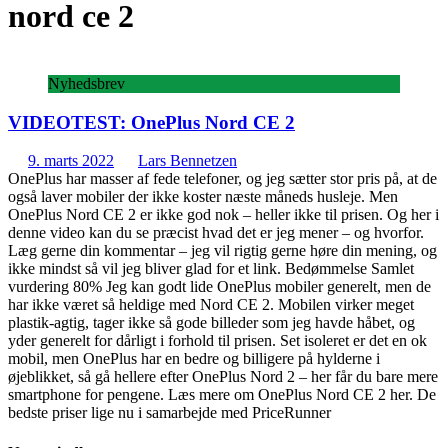
nord ce 2
Nyhedsbrev
VIDEOTEST: OnePlus Nord CE 2
9. marts 2022
Lars Bennetzen
OnePlus har masser af fede telefoner, og jeg sætter stor pris på, at de
også laver mobiler der ikke koster næste måneds husleje. Men
OnePlus Nord CE 2 er ikke god nok – heller ikke til prisen. Og her i
denne video kan du se præcist hvad det er jeg mener – og hvorfor.
Læg gerne din kommentar – jeg vil rigtig gerne høre din mening, og
ikke mindst så vil jeg bliver glad for et link. Bedømmelse Samlet
vurdering 80% Jeg kan godt lide OnePlus mobiler generelt, men de
har ikke været så heldige med Nord CE 2. Mobilen virker meget
plastik-agtig, tager ikke så gode billeder som jeg havde håbet, og
yder generelt for dårligt i forhold til prisen. Set isoleret er det en ok
mobil, men OnePlus har en bedre og billigere på hylderne i
øjeblikket, så gå hellere efter OnePlus Nord 2 – her får du bare mere
smartphone for pengene. Læs mere om OnePlus Nord CE 2 her. De
bedste priser lige nu i samarbejde med PriceRunner