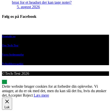
brug for et headset der kan tage noter?
5. august 2026
Følg os på Facebook
Kontakt os
Om Tech-Test
Vores bedømmelse
Nyhedsbrevsarkiv
©Tech-Test 2026
Dette website bruger cookies for at forbedre din oplevelse. Vi
antager, at du er ok med det, men du kan slå det fra, hvis du ønsker
det.
Accepter
Reject
Læs mere
Luk