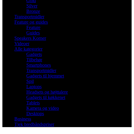
Gold
Silver
Bronze
Transportmidler
Feature og guides
Feature
Guides
Speakers Korner
Videoer
Alle kategorier
Gadgets
Tilbehør
Smartphones
Transportmidler
Gadgets til hjemmet
Spil
Laptops
Headsets og højttalere
Gadgets til køkkenet
Tablets
Kamera og video
Desktops
Business
Tjek bredbåndspriser