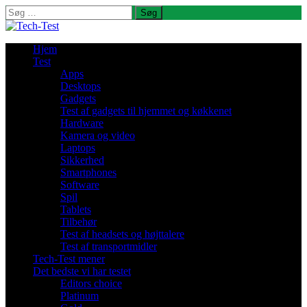
Søg
efter:
Hjem
Test
Apps
Desktops
Gadgets
Test af gadgets til hjemmet og køkkenet
Hardware
Kamera og video
Laptops
Sikkerhed
Smartphones
Software
Spil
Tablets
Tilbehør
Test af headsets og højttalere
Test af transportmidler
Tech-Test mener
Det bedste vi har testet
Editors choice
Platinum