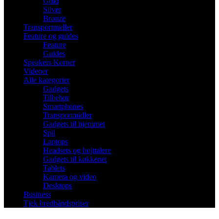
Gold
Silver
Bronze
Transportmidler
Feature og guides
Feature
Guides
Speakers Korner
Videoer
Alle kategorier
Gadgets
Tilbehør
Smartphones
Transportmidler
Gadgets til hjemmet
Spil
Laptops
Headsets og højttalere
Gadgets til køkkenet
Tablets
Kamera og video
Desktops
Business
Tjek bredbåndspriser