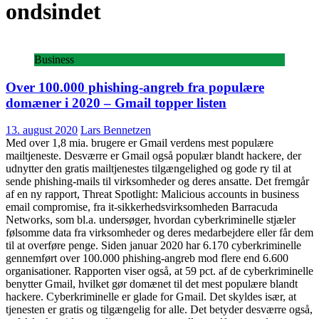
ondsindet
Business
Over 100.000 phishing-angreb fra populære
domæner i 2020 – Gmail topper listen
13. august 2020
Lars Bennetzen
Med over 1,8 mia. brugere er Gmail verdens mest populære
mailtjeneste. Desværre er Gmail også populær blandt hackere, der
udnytter den gratis mailtjenestes tilgængelighed og gode ry til at
sende phishing-mails til virksomheder og deres ansatte. Det fremgår
af en ny rapport, Threat Spotlight: Malicious accounts in business
email compromise, fra it-sikkerhedsvirksomheden Barracuda
Networks, som bl.a. undersøger, hvordan cyberkriminelle stjæler
følsomme data fra virksomheder og deres medarbejdere eller får dem
til at overføre penge. Siden januar 2020 har 6.170 cyberkriminelle
gennemført over 100.000 phishing-angreb mod flere end 6.600
organisationer. Rapporten viser også, at 59 pct. af de cyberkriminelle
benytter Gmail, hvilket gør domænet til det mest populære blandt
hackere. Cyberkriminelle er glade for Gmail. Det skyldes især, at
tjenesten er gratis og tilgængelig for alle. Det betyder desværre også,