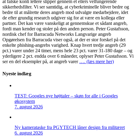
at falske konti lettere slipper gennem et ellers velfungerende
sikkerhedsfilter. Vi ser samtidig, at cyberkriminelle bliver bedre og
bedre til at målrette deres angreb mod udvalgte medarbejdere, idet
de efter grundig research udgiver sig for at være en kollega eller
partner. Det kan være vanskeligt at gennemskue et sådant angreb,
fordi man kender og stoler på den anden person. Peter Gustafsson,
nordisk chef for Barracuda Networks Langvarige angreb
Opgørelsen fra Barracuda viser også, at der er stor forskel på det
enkelte phishing-angrebs varighed. Knap hvert tredje angreb (29
pct.) varer under 24 timer, mens hele 23 pct. varer 31-180 dage – og
yderligere 2 pct. endda over 6 måneder, oplyser Peter Gustafsson. Vi
ser en del eksempler på, at angreb varer
…. (læs mere her)
Nyeste indlæg
TEST: Googles nye højttaler – skøn for alle i Googles
økosystem
7. august 2026
Ny kamerataske fra PGYTECH låner design fra militæret
6. august 2026