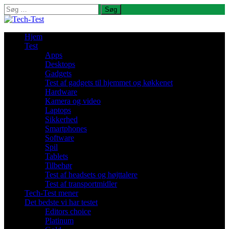
Søg
efter:
Hjem
Test
Apps
Desktops
Gadgets
Test af gadgets til hjemmet og køkkenet
Hardware
Kamera og video
Laptops
Sikkerhed
Smartphones
Software
Spil
Tablets
Tilbehør
Test af headsets og højttalere
Test af transportmidler
Tech-Test mener
Det bedste vi har testet
Editors choice
Platinum