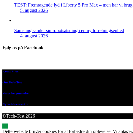
TEST: Fremragende lyd i Liberty 5 Pro Max – men har vi brug f
5. august 2026
Samsung samler sin robotsatsning i en ny forretningsenhed
4. august 2026
Følg os på Facebook
Kontakt os
Om Tech-Test
Vores bedømmelse
Nyhedsbrevsarkiv
©Tech-Test 2026
Dette website bruger cookies for at forbedre din oplevelse. Vi antager,