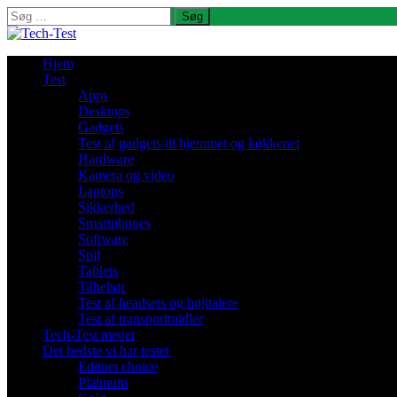
Søg
efter:
Hjem
Test
Apps
Desktops
Gadgets
Test af gadgets til hjemmet og køkkenet
Hardware
Kamera og video
Laptops
Sikkerhed
Smartphones
Software
Spil
Tablets
Tilbehør
Test af headsets og højttalere
Test af transportmidler
Tech-Test mener
Det bedste vi har testet
Editors choice
Platinum