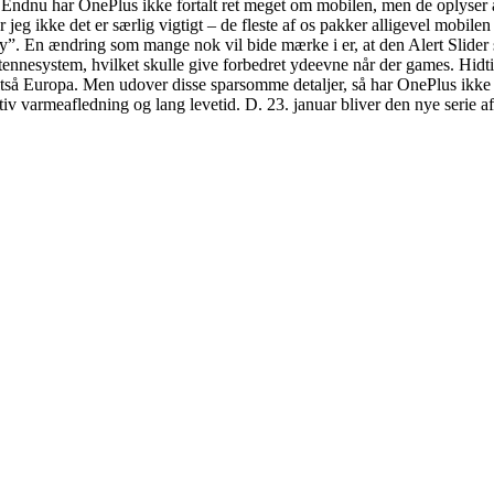
Endnu har OnePlus ikke fortalt ret meget om mobilen, men de oplyser at 
eg ikke det er særlig vigtigt – de fleste af os pakker alligevel mobilen 
”. En ændring som mange nok vil bide mærke i er, at den Alert Slider som
t antennesystem, hvilket skulle give forbedret ydeevne når der games. 
tså Europa. Men udover disse sparsomme detaljer, så har OnePlus ikke
tiv varmeafledning og lang levetid. D. 23. januar bliver den nye serie a