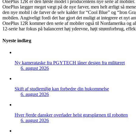
OnePlus 12R er den første model i producentens nye serie af mobiler. 
OnePlus lægger meget vægt på de nye farver, men helt ærligt så mener j
den nye mobil i de farver de selv kalder for “Cool Blue” og “Iron Gray
mobilen. Angiveligt fordi det har gjort det muligt at integrere et ny
OnePlus 12R kommer den serie af mobiler også til Nordamerika og al
12-serie har fokus på balanceret høj ydeevne, højt strømforbrug, effek
Nyeste indlæg
Ny kamerataske fra PGYTECH låner design fra militæret
6. august 2026
Skift af studiemiljø kan forbedre din hukommelse
6. august 2026
Hver fjerde dansker overlader helst græsplænen til robotten
6. august 2026