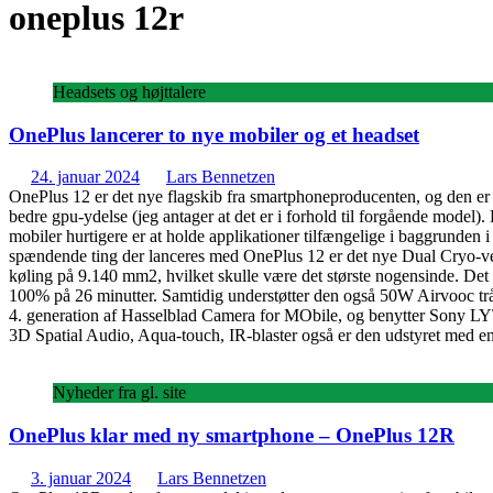
oneplus 12r
Headsets og højttalere
OnePlus lancerer to nye mobiler og et headset
24. januar 2024
Lars Bennetzen
OnePlus 12 er det nye flagskib fra smartphoneproducenten, og den e
bedre gpu-ydelse (jeg antager at det er i forhold til forgående m
mobiler hurtigere er at holde applikationer tilfængelige i baggrun
spændende ting der lanceres med OnePlus 12 er det nye Dual Cryo-velo
køling på 9.140 mm2, hvilket skulle være det største nogensinde. Det 
100% på 26 minutter. Samtidig understøtter den også 50W Airvooc tråd
4. generation af Hasselblad Camera for MObile, og benytter Sony L
3D Spatial Audio, Aqua-touch, IR-blaster også er den udstyret med e
Nyheder fra gl. site
OnePlus klar med ny smartphone – OnePlus 12R
3. januar 2024
Lars Bennetzen