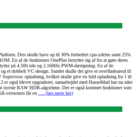
latform. Den skulle have op til 30% forbedret cpu-ydelse samt 25%
. En af de funktioner OnePlus benytter sig af for at gøre deres
ysstyrke på 4.500 nits og 2.160Hz PWM-dæmpning. En af de
 et dobbelt VC-design. Samlet skulle det give et overfladeareal til
Supervooc opladning, hvilket skulle give en fuld opladning fra 1 til
12 er også blevet opgraderet, samarbejdet med Hasselblad har nu nået
 den nyeste RAW HDR-algoritme. Der er også kommet funktioner som
6GB-versionen får en
…. (læs mere her)