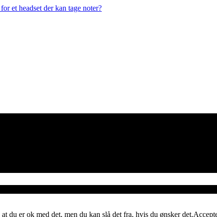
or et headset der kan tage noter?
 at du er ok med det, men du kan slå det fra, hvis du ønsker det.
Accept