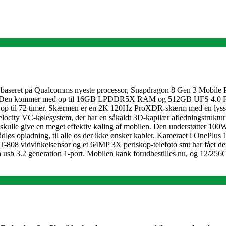
r baseret på Qualcomms nyeste processor, Snapdragon 8 Gen 3 Mobile P
odel). Den kommer med op til 16GB LPDDR5X RAM og 512GB UFS 4.0 ROM
den i op til 72 timer. Skærmen er en 2K 120Hz ProXDR-skærm med en l
city VC-kølesystem, der har en såkaldt 3D-kapilær afledningstruktur og
skulle give en meget effektiv køling af mobilen. Den understøtter 100W 
løs opladning, til alle os der ikke ønsker kabler. Kameraet i OnePlus 
YT-808 vidvinkelsensor og et 64MP 3X periskop-telefoto smt har fået
n usb 3.2 generation 1-port. Mobilen kank forudbestilles nu, og 12/25