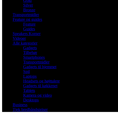
Gold
Silver
Bronze
Transportmidler
Feature og guides
Feature
Guides
Speakers Korner
Videoer
Alle kategorier
Gadgets
Tilbehør
Smartphones
Transportmidler
Gadgets til hjemmet
Spil
Laptops
Headsets og højttalere
Gadgets til køkkenet
Tablets
Kamera og video
Desktops
Business
Tjek bredbåndspriser