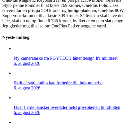
OnePlus Magnetic Keyboard får en pris på 1.159 kroner, OnePlus
Stylo-penne kommer til at koste 769 kroner, OnePlus Folio Case
coveret får en pris på 549 kroner og hurtigopladeren, OnePlus 80W
Supervooc kommer til at koste 309 kroner. Så hvis du skal have det
hele, skal du ud og finde 6.785 kroner, hvilket er en pæn slat penge.
Jeg glæder mig til at se om OnePlus Pad er pengene værd.
Nyeste indlæg
Ny kamerataske fra PGYTECH låner design fra militæret
6. august 2026
Skift af studiemiljø kan forbedre din hukommelse
6. august 2026
Hver fjerde dansker overlader helst græsplænen til robotten
6. august 2026