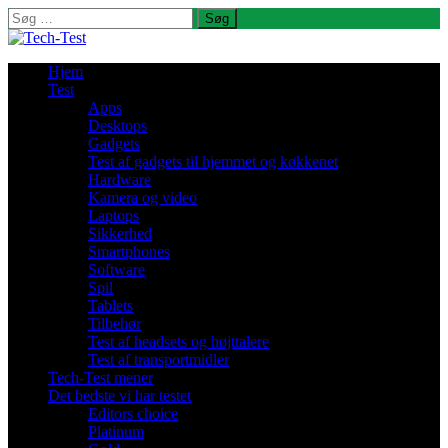
Søg
efter:
Hjem
Test
Apps
Desktops
Gadgets
Test af gadgets til hjemmet og køkkenet
Hardware
Kamera og video
Laptops
Sikkerhed
Smartphones
Software
Spil
Tablets
Tilbehør
Test af headsets og højttalere
Test af transportmidler
Tech-Test mener
Det bedste vi har testet
Editors choice
Platinum