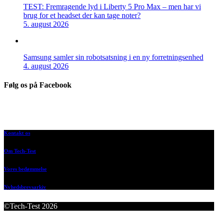
TEST: Fremragende lyd i Liberty 5 Pro Max – men har vi
brug for et headset der kan tage noter?
5. august 2026
Samsung samler sin robotsatsning i en ny forretningsenhed
4. august 2026
Følg os på Facebook
Kontakt os
Om Tech-Test
Vores bedømmelse
Nyhedsbrevsarkiv
©Tech-Test 2026