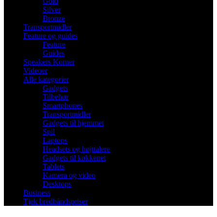
Gold
Silver
Bronze
Transportmidler
Feature og guides
Feature
Guides
Speakers Korner
Videoer
Alle kategorier
Gadgets
Tilbehør
Smartphones
Transportmidler
Gadgets til hjemmet
Spil
Laptops
Headsets og højttalere
Gadgets til køkkenet
Tablets
Kamera og video
Desktops
Business
Tjek bredbåndspriser