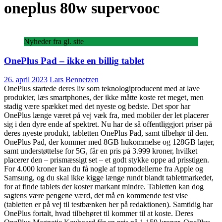
oneplus 80w supervooc
Nyheder fra gl. site
OnePlus Pad – ikke en billig tablet
26. april 2023
Lars Bennetzen
OnePlus startede deres liv som teknologiproducent med at lave
produkter, læs smartphones, der ikke måtte koste ret meget, men
stadig være spækket med det nyeste og bedste. Det spor har
OnePlus længe været på vej væk fra, med mobiler der let placerer
sig i den dyre ende af spektret. Nu har de så offentliggjort priser på
deres nyeste produkt, tabletten OnePlus Pad, samt tilbehør til den.
OnePlus Pad, der kommer med 8GB hukommelse og 128GB lager,
samt understøttelse for 5G, får en pris på 3.999 kroner, hvilket
placerer den – prismæssigt set – et godt stykke oppe ad prisstigen.
For 4.000 kroner kan du få nogle af topmodellerne fra Apple og
Samsung, og du skal ikke kigge længe rundt blandt tabletmarkedet,
for at finde tablets der koster markant mindre. Tabletten kan dog
sagtens være pengene værd, det må en kommende test vise
(tabletten er på vej til testbænken her på redaktionen). Samtidig har
OnePlus fortalt, hvad tilbehøret til kommer til at koste. Deres