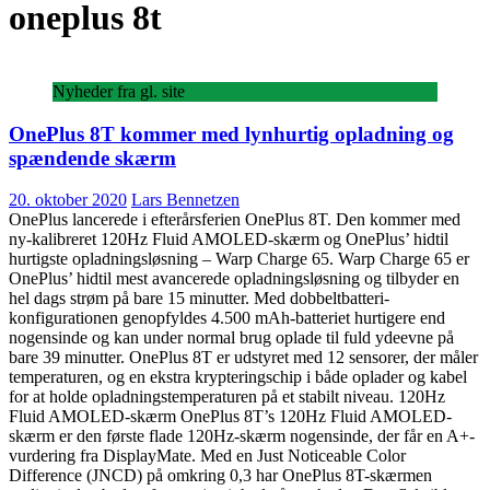
oneplus 8t
Nyheder fra gl. site
OnePlus 8T kommer med lynhurtig opladning og
spændende skærm
20. oktober 2020
Lars Bennetzen
OnePlus lancerede i efterårsferien OnePlus 8T. Den kommer med
ny-kalibreret 120Hz Fluid AMOLED-skærm og OnePlus’ hidtil
hurtigste opladningsløsning – Warp Charge 65. Warp Charge 65 er
OnePlus’ hidtil mest avancerede opladningsløsning og tilbyder en
hel dags strøm på bare 15 minutter. Med dobbeltbatteri-
konfigurationen genopfyldes 4.500 mAh-batteriet hurtigere end
nogensinde og kan under normal brug oplade til fuld ydeevne på
bare 39 minutter. OnePlus 8T er udstyret med 12 sensorer, der måler
temperaturen, og en ekstra krypteringschip i både oplader og kabel
for at holde opladningstemperaturen på et stabilt niveau. 120Hz
Fluid AMOLED-skærm OnePlus 8T’s 120Hz Fluid AMOLED-
skærm er den første flade 120Hz-skærm nogensinde, der får en A+-
vurdering fra DisplayMate. Med en Just Noticeable Color
Difference (JNCD) på omkring 0,3 har OnePlus 8T-skærmen