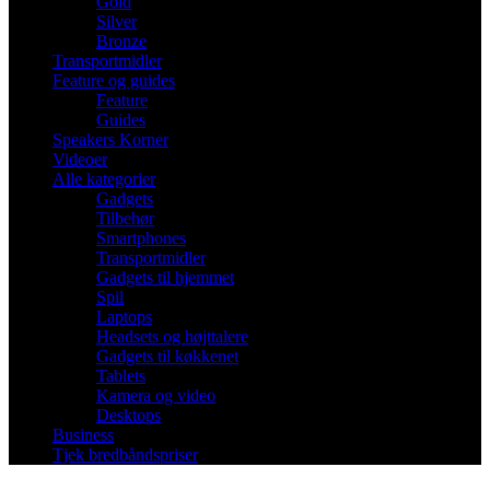
Gold
Silver
Bronze
Transportmidler
Feature og guides
Feature
Guides
Speakers Korner
Videoer
Alle kategorier
Gadgets
Tilbehør
Smartphones
Transportmidler
Gadgets til hjemmet
Spil
Laptops
Headsets og højttalere
Gadgets til køkkenet
Tablets
Kamera og video
Desktops
Business
Tjek bredbåndspriser