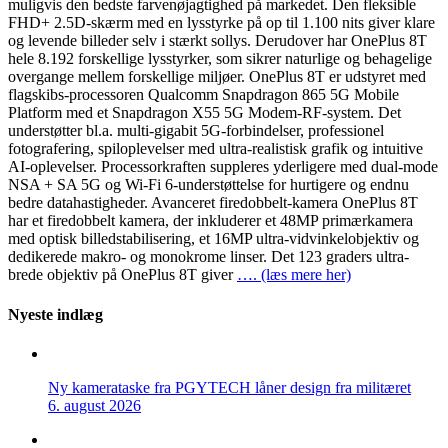
muligvis den bedste farvenøjagtighed på markedet. Den fleksible
FHD+ 2.5D-skærm med en lysstyrke på op til 1.100 nits giver klare
og levende billeder selv i stærkt sollys. Derudover har OnePlus 8T
hele 8.192 forskellige lysstyrker, som sikrer naturlige og behagelige
overgange mellem forskellige miljøer. OnePlus 8T er udstyret med
flagskibs-processoren Qualcomm Snapdragon 865 5G Mobile
Platform med et Snapdragon X55 5G Modem-RF-system. Det
understøtter bl.a. multi-gigabit 5G-forbindelser, professionel
fotografering, spiloplevelser med ultra-realistisk grafik og intuitive
AI-oplevelser. Processorkraften suppleres yderligere med dual-mode
NSA + SA 5G og Wi-Fi 6-understøttelse for hurtigere og endnu
bedre datahastigheder. Avanceret firedobbelt-kamera OnePlus 8T
har et firedobbelt kamera, der inkluderer et 48MP primærkamera
med optisk billedstabilisering, et 16MP ultra-vidvinkelobjektiv og
dedikerede makro- og monokrome linser. Det 123 graders ultra-
brede objektiv på OnePlus 8T giver
…. (læs mere her)
Nyeste indlæg
Ny kamerataske fra PGYTECH låner design fra militæret
6. august 2026