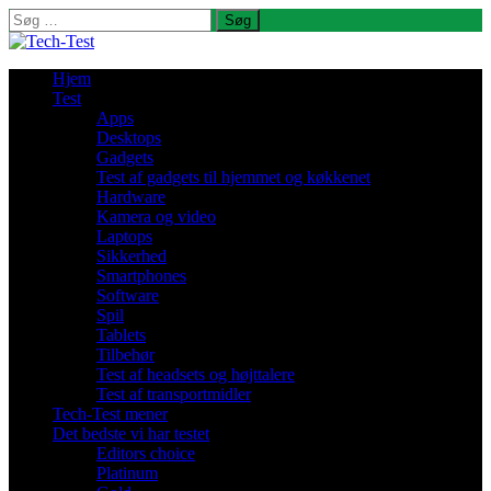
Søg
efter:
Hjem
Test
Apps
Desktops
Gadgets
Test af gadgets til hjemmet og køkkenet
Hardware
Kamera og video
Laptops
Sikkerhed
Smartphones
Software
Spil
Tablets
Tilbehør
Test af headsets og højttalere
Test af transportmidler
Tech-Test mener
Det bedste vi har testet
Editors choice
Platinum