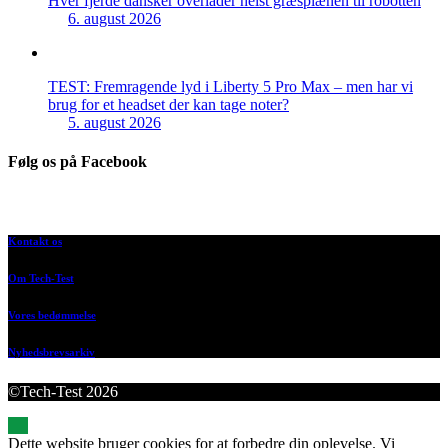
Hver fjerde dansker overlader helst græsplænen til robotten
6. august 2026
TEST: Fremragende lyd i Liberty 5 Pro Max – men har vi
brug for et headset der kan tage noter?
5. august 2026
Følg os på Facebook
Kontakt os
Om Tech-Test
Vores bedømmelse
Nyhedsbrevsarkiv
©Tech-Test 2026
Dette website bruger cookies for at forbedre din oplevelse. Vi