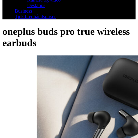
Desktops
Business
Tjek bredbåndspriser
oneplus buds pro true wireless
earbuds