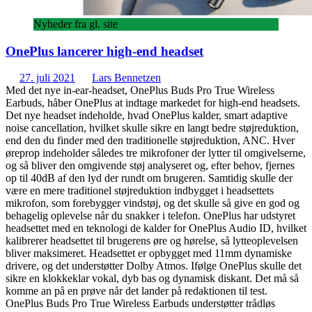
Nyheder fra gl. site
OnePlus lancerer high-end headset
27. juli 2021
Lars Bennetzen
Med det nye in-ear-headset, OnePlus Buds Pro True Wireless
Earbuds, håber OnePlus at indtage markedet for high-end headsets.
Det nye headset indeholde, hvad OnePlus kalder, smart adaptive
noise cancellation, hvilket skulle sikre en langt bedre støjreduktion,
end den du finder med den traditionelle støjreduktion, ANC. Hver
øreprop indeholder således tre mikrofoner der lytter til omgivelserne,
og så bliver den omgivende støj analyseret og, efter behov, fjernes
op til 40dB af den lyd der rundt om brugeren. Samtidig skulle der
være en mere traditionel støjreduktion indbygget i headsettets
mikrofon, som forebygger vindstøj, og det skulle så give en god og
behagelig oplevelse når du snakker i telefon. OnePlus har udstyret
headsettet med en teknologi de kalder for OnePlus Audio ID, hvilket
kalibrerer headsettet til brugerens øre og hørelse, så lytteoplevelsen
bliver maksimeret. Headsettet er opbygget med 11mm dynamiske
drivere, og det understøtter Dolby Atmos. Ifølge OnePlus skulle det
sikre en klokkeklar vokal, dyb bas og dynamisk diskant. Det må så
komme an på en prøve når det lander på redaktionen til test.
OnePlus Buds Pro True Wireless Earbuds understøtter trådløs