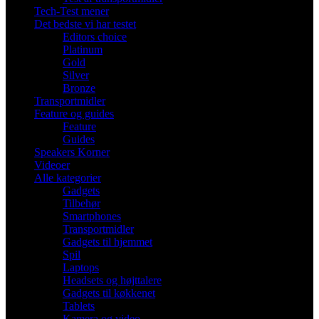
Tech-Test mener
Det bedste vi har testet
Editors choice
Platinum
Gold
Silver
Bronze
Transportmidler
Feature og guides
Feature
Guides
Speakers Korner
Videoer
Alle kategorier
Gadgets
Tilbehør
Smartphones
Transportmidler
Gadgets til hjemmet
Spil
Laptops
Headsets og højttalere
Gadgets til køkkenet
Tablets
Kamera og video