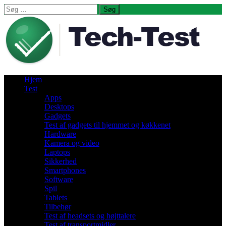
Søg
efter:
Hjem
Test
Apps
Desktops
Gadgets
Test af gadgets til hjemmet og køkkenet
Hardware
Kamera og video
Laptops
Sikkerhed
Smartphones
Software
Spil
Tablets
Tilbehør
Test af headsets og højttalere
Test af transportmidler