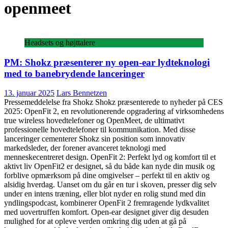
openmeet
Headsets og højttalere
PM: Shokz præsenterer ny open-ear lydteknologi
med to banebrydende lanceringer
13. januar 2025
Lars Bennetzen
Pressemeddelelse fra Shokz Shokz præsenterede to nyheder på CES
2025: OpenFit 2, en revolutionerende opgradering af virksomhedens
true wireless hovedtelefoner og OpenMeet, de ultimativt
professionelle hovedtelefoner til kommunikation. Med disse
lanceringer cementerer Shokz sin position som innovativ
markedsleder, der forener avanceret teknologi med
menneskecentreret design. OpenFit 2: Perfekt lyd og komfort til et
aktivt liv OpenFit2 er designet, så du både kan nyde din musik og
forblive opmærksom på dine omgivelser – perfekt til en aktiv og
alsidig hverdag. Uanset om du går en tur i skoven, presser dig selv
under en intens træning, eller blot nyder en rolig stund med din
yndlingspodcast, kombinerer OpenFit 2 fremragende lydkvalitet
med uovertruffen komfort. Open-ear designet giver dig desuden
mulighed for at opleve verden omkring dig uden at gå på