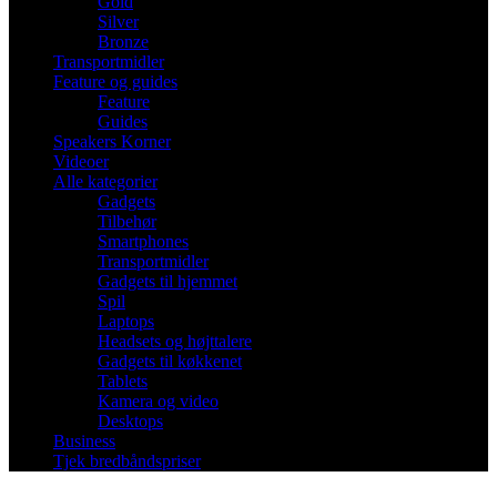
Gold
Silver
Bronze
Transportmidler
Feature og guides
Feature
Guides
Speakers Korner
Videoer
Alle kategorier
Gadgets
Tilbehør
Smartphones
Transportmidler
Gadgets til hjemmet
Spil
Laptops
Headsets og højttalere
Gadgets til køkkenet
Tablets
Kamera og video
Desktops
Business
Tjek bredbåndspriser