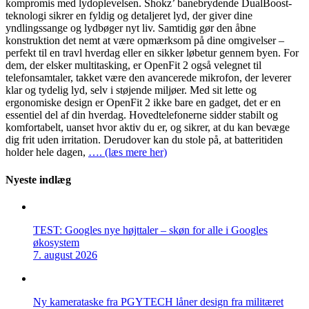
kompromis med lydoplevelsen. Shokz’ banebrydende DualBoost-
teknologi sikrer en fyldig og detaljeret lyd, der giver dine
yndlingssange og lydbøger nyt liv. Samtidig gør den åbne
konstruktion det nemt at være opmærksom på dine omgivelser –
perfekt til en travl hverdag eller en sikker løbetur gennem byen. For
dem, der elsker multitasking, er OpenFit 2 også velegnet til
telefonsamtaler, takket være den avancerede mikrofon, der leverer
klar og tydelig lyd, selv i støjende miljøer. Med sit lette og
ergonomiske design er OpenFit 2 ikke bare en gadget, det er en
essentiel del af din hverdag. Hovedtelefonerne sidder stabilt og
komfortabelt, uanset hvor aktiv du er, og sikrer, at du kan bevæge
dig frit uden irritation. Derudover kan du stole på, at batteritiden
holder hele dagen,
…. (læs mere her)
Nyeste indlæg
TEST: Googles nye højttaler – skøn for alle i Googles
økosystem
7. august 2026
Ny kamerataske fra PGYTECH låner design fra militæret