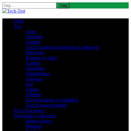
Søg
efter:
Hjem
Test
Apps
Desktops
Gadgets
Test af gadgets til hjemmet og køkkenet
Hardware
Kamera og video
Laptops
Sikkerhed
Smartphones
Software
Spil
Tablets
Tilbehør
Test af headsets og højttalere
Test af transportmidler
Tech-Test mener
Det bedste vi har testet
Editors choice
Platinum