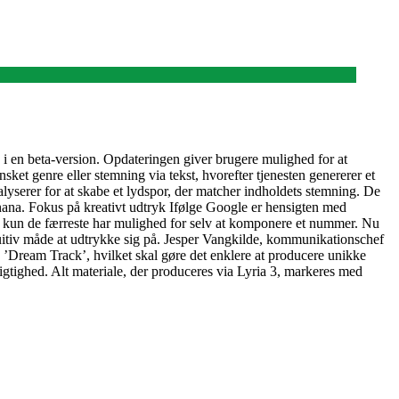
 i en beta-version. Opdateringen giver brugere mulighed for at
et genre eller stemning via tekst, hvorefter tjenesten genererer et
alyserer for at skabe et lydspor, der matcher indholdets stemning. De
ana. Fokus på kreativt udtryk Ifølge Google er hensigten med
en kun de færreste har mulighed for selv at komponere et nummer. Nu
ntuitiv måde at udtrykke sig på. Jesper Vangkilde, kommunikationschef
Dream Track’, hvilket skal gøre det enklere at producere unikke
gtighed. Alt materiale, der produceres via Lyria 3, markeres med