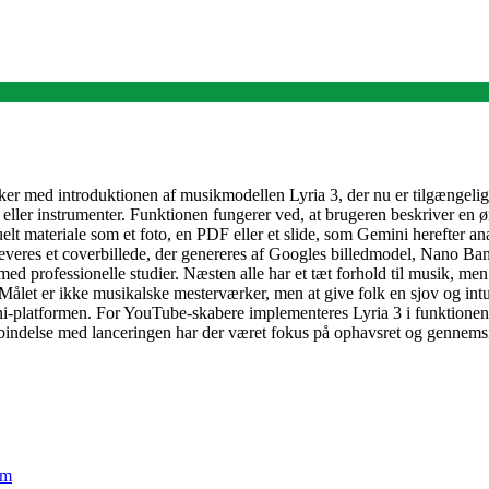
ker med introduktionen af musikmodellen Lyria 3, der nu er tilgængelig
ler instrumenter. Funktionen fungerer ved, at brugeren beskriver en ønsk
lt materiale som et foto, en PDF eller et slide, som Gemini herefter an
veres et coverbillede, der genereres af Googles billedmodel, Nano Ban
med professionelle studier. Næsten alle har et tæt forhold til musik, m
k. Målet er ikke musikalske mesterværker, men at give folk en sjov og i
platformen. For YouTube-skabere implementeres Lyria 3 i funktionen ’
rbindelse med lanceringen har der været fokus på ophavsret og gennemsi
em