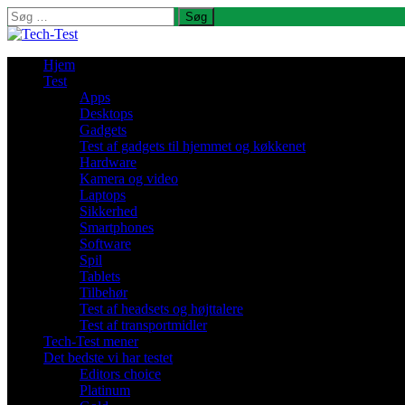
Søg
efter:
Hjem
Test
Apps
Desktops
Gadgets
Test af gadgets til hjemmet og køkkenet
Hardware
Kamera og video
Laptops
Sikkerhed
Smartphones
Software
Spil
Tablets
Tilbehør
Test af headsets og højttalere
Test af transportmidler
Tech-Test mener
Det bedste vi har testet
Editors choice
Platinum