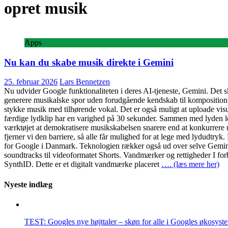
opret musik
Apps
Nu kan du skabe musik direkte i Gemini
25. februar 2026
Lars Bennetzen
Nu udvider Google funktionaliteten i deres AI-tjeneste, Gemini. Det s
generere musikalske spor uden forudgående kendskab til komposition el
stykke musik med tilhørende vokal. Det er også muligt at uploade visue
færdige lydklip har en varighed på 30 sekunder. Sammen med lyden le
værktøjet at demokratisere musikskabelsen snarere end at konkurrere 
fjerner vi den barriere, så alle får mulighed for at lege med lydudtry
for Google i Danmark. Teknologien rækker også ud over selve Gemini-
soundtracks til videoformatet Shorts. Vandmærker og rettigheder I fo
SynthID. Dette er et digitalt vandmærke placeret
…. (læs mere her)
Nyeste indlæg
TEST: Googles nye højttaler – skøn for alle i Googles økosyst