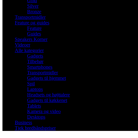
Gold
Silver
Bronze
Transportmidler
Feature og guides
Feature
Guides
Speakers Korner
Videoer
Alle kategorier
Gadgets
Tilbehør
Smartphones
Transportmidler
Gadgets til hjemmet
Spil
Laptops
Headsets og højttalere
Gadgets til køkkenet
Tablets
Kamera og video
Desktops
Business
Tjek bredbåndspriser