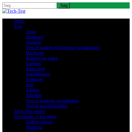
Søg
efter:
Hjem
Test
Apps
Desktops
Gadgets
Test af gadgets til hjemmet og køkkenet
Hardware
Kamera og video
Laptops
Sikkerhed
Smartphones
Software
Spil
Tablets
Tilbehør
Test af headsets og højttalere
Test af transportmidler
Tech-Test mener
Det bedste vi har testet
Editors choice
Platinum