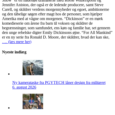
Show” er en nådesløs dramaserie med Reese Witherspoon og
Jennifer Aniston, der også er de ledende producere, samt Steve
Carell, og skildrer verdens morgennyheder og egoet, ambitionerne
og den tåbelige søgen efter magt hos de personer, som hjælper
Amerika med at vågne om morgenen. “Dickinson” er en mørk
komedieserie om årene fra barn til voksen og skildrer de
begrænsninger, som samfundet, ens køn og familie har, set gennem
den unge rebelske digter Emily Dickinsons øjne. “For All Mankind”
er en ny serie fra Ronald D. Moore, der skildrer, hvad der kan ske,
…. (læs mere her)
Nyeste indlæg
Ny kamerataske fra PGYTECH låner design fra militæret
6. august 2026