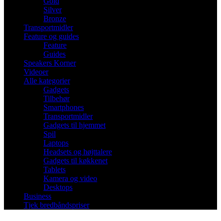
Gold
Silver
Bronze
Transportmidler
Feature og guides
Feature
Guides
Speakers Korner
Videoer
Alle kategorier
Gadgets
Tilbehør
Smartphones
Transportmidler
Gadgets til hjemmet
Spil
Laptops
Headsets og højttalere
Gadgets til køkkenet
Tablets
Kamera og video
Desktops
Business
Tjek bredbåndspriser