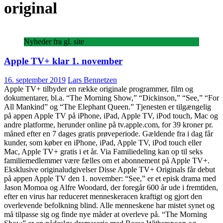
original
Nyheder fra gl. site
Apple TV+ klar 1. november
16. september 2019
Lars Bennetzen
Apple TV+ tilbyder en række originale programmer, film og
dokumentarer, bl.a. “The Morning Show,” “Dickinson,” “See,” “For
All Mankind” og “The Elephant Queen.” Tjenesten er tilgængelig
på appen Apple TV på iPhone, iPad, Apple TV, iPod touch, Mac og
andre platforme, herunder online på tv.apple.com, for 39 kroner pr.
måned efter en 7 dages gratis prøveperiode. Gældende fra i dag får
kunder, som køber en iPhone, iPad, Apple TV, iPod touch eller
Mac, Apple TV+ gratis i et år. Via Familiedeling kan op til seks
familiemedlemmer være fælles om et abonnement på Apple TV+.
Eksklusive originaludgivelser Disse Apple TV+ Originals får debut
på appen Apple TV den 1. november: “See,” er et episk drama med
Jason Momoa og Alfre Woodard, der foregår 600 år ude i fremtiden,
efter en virus har reduceret menneskeracen kraftigt og gjort den
overlevende befolkning blind. Alle menneskene har mistet synet og
må tilpasse sig og finde nye måder at overleve på. “The Morning