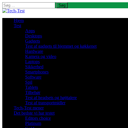
Søg
efter:
Hjem
Test
Apps
Desktops
Gadgets
Test af gadgets til hjemmet og køkkenet
Hardware
Kamera og video
Laptops
Sikkerhed
Smartphones
Software
Spil
Tablets
Tilbehør
Test af headsets og højttalere
Test af transportmidler
Tech-Test mener
Det bedste vi har testet
Editors choice
Platinum