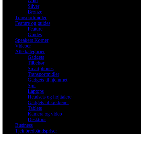
Gold
Silver
Bronze
Transportmidler
Feature og guides
Feature
Guides
Speakers Korner
Videoer
Alle kategorier
Gadgets
Tilbehør
Smartphones
Transportmidler
Gadgets til hjemmet
Spil
Laptops
Headsets og højttalere
Gadgets til køkkenet
Tablets
Kamera og video
Desktops
Business
Tjek bredbåndspriser