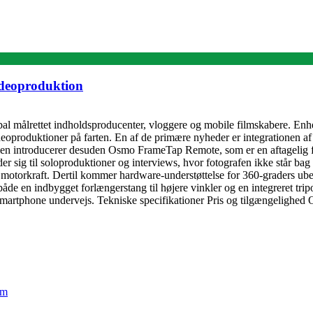
videoproduktion
al målrettet indholdsproducenter, vloggere og mobile filmskabere. En
eoproduktioner på farten. En af de primære nyheder er integrationen af
len introducerer desuden Osmo FrameTap Remote, som er en aftagelig fj
er sig til soloproduktioner og interviews, hvor fotografen ikke står ba
t motorkraft. Dertil kommer hardware-understøttelse for 360-graders ube
en indbygget forlængerstang til højere vinkler og en integreret tripod til
de smartphone undervejs. Tekniske specifikationer Pris og tilgængelighe
em