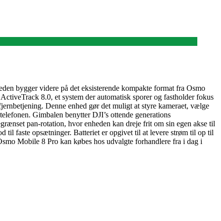
heden bygger videre på det eksisterende kompakte format fra Osmo
 ActiveTrack 8.0, et system der automatisk sporer og fastholder fokus
ernbetjening. Denne enhed gør det muligt at styre kameraet, vælge
g telefonen. Gimbalen benytter DJI’s ottende generations
grænset pan-rotation, hvor enheden kan dreje frit om sin egen akse til
 faste opsætninger. Batteriet er opgivet til at levere strøm til op til
d Osmo Mobile 8 Pro kan købes hos udvalgte forhandlere fra i dag i