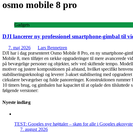
osmo mobile 8 pro
Gadgets
DJI lancerer ny professionel smartphone-gimbal til 
7. maj 2026
Lars Bennetzen
DJI har i dag præsenteret Osmo Mobile 8 Pro, en ny smartphone-gimb
Mobile 8, men tilføjer en række opgraderinger til mere avancerede vid
på bevægelige personer og objekter, selv ved skiftende tempo. Model
motiver og justere kompositionen på afstand, hvilket specifikt henvend
stabiliseringsteknologi og leverer 3-akset stabilisering med opgradere
cirkulære bevægelser og fulde panoreringer. Konstruktionen rummer både 
10 timers brug, og gimbalen har kapacitet til at oplade den tilslutte
følgende versioner:
Nyeste indlæg
TEST: Googles nye højttaler – skøn for alle i Googles økosyst
7. august 2026