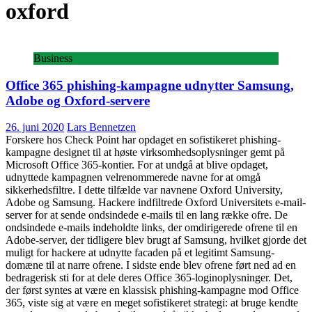
oxford
Business
Office 365 phishing-kampagne udnytter Samsung,
Adobe og Oxford-servere
26. juni 2020
Lars Bennetzen
Forskere hos Check Point har opdaget en sofistikeret phishing-
kampagne designet til at høste virksomhedsoplysninger gemt på
Microsoft Office 365-kontier. For at undgå at blive opdaget,
udnyttede kampagnen velrenommerede navne for at omgå
sikkerhedsfiltre. I dette tilfælde var navnene Oxford University,
Adobe og Samsung. Hackere indfiltrede Oxford Universitets e-mail-
server for at sende ondsindede e-mails til en lang række ofre. De
ondsindede e-mails indeholdte links, der omdirigerede ofrene til en
Adobe-server, der tidligere blev brugt af Samsung, hvilket gjorde det
muligt for hackere at udnytte facaden på et legitimt Samsung-
domæne til at narre ofrene. I sidste ende blev ofrene ført ned ad en
bedragerisk sti for at dele deres Office 365-loginoplysninger. Det,
der først syntes at være en klassisk phishing-kampagne mod Office
365, viste sig at være en meget sofistikeret strategi: at bruge kendte