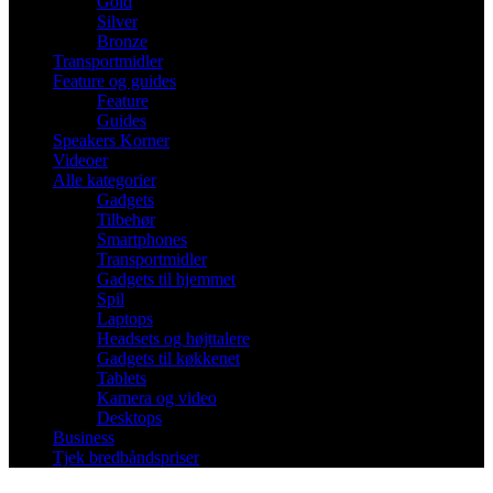
Gold
Silver
Bronze
Transportmidler
Feature og guides
Feature
Guides
Speakers Korner
Videoer
Alle kategorier
Gadgets
Tilbehør
Smartphones
Transportmidler
Gadgets til hjemmet
Spil
Laptops
Headsets og højttalere
Gadgets til køkkenet
Tablets
Kamera og video
Desktops
Business
Tjek bredbåndspriser