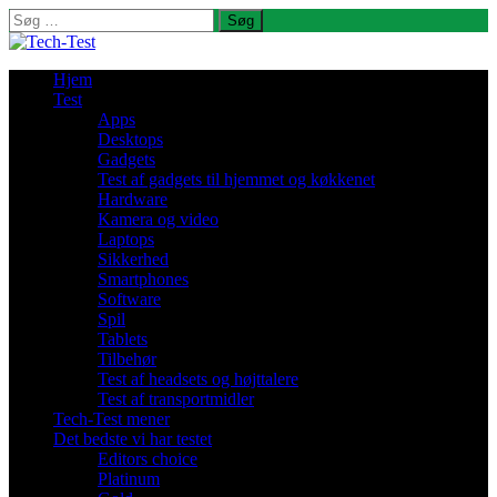
Søg
efter:
Hjem
Test
Apps
Desktops
Gadgets
Test af gadgets til hjemmet og køkkenet
Hardware
Kamera og video
Laptops
Sikkerhed
Smartphones
Software
Spil
Tablets
Tilbehør
Test af headsets og højttalere
Test af transportmidler
Tech-Test mener
Det bedste vi har testet
Editors choice
Platinum