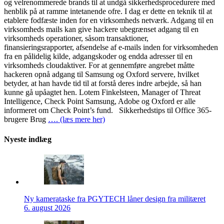
og velrenommerede brands til at undgå sikkerhedsprocedurere med
henblik på at ramme intetanende ofre. I dag er dette en teknik til at
etablere fodfæste inden for en virksomheds netværk. Adgang til en
virksomheds mails kan give hackere ubegrænset adgang til en
virksomheds operationer, såsom transaktioner,
finansieringsrapporter, afsendelse af e-mails inden for virksomheden
fra en pålidelig kilde, adgangskoder og endda adresser til en
virksomheds cloudaktiver. For at gennemføre angrebet måtte
hackeren opnå adgang til Samsung og Oxford servere, hvilket
betyder, at han havde tid til at forstå deres indre arbejde, så han
kunne gå upåagtet hen. Lotem Finkelsteen, Manager of Threat
Intelligence, Check Point Samsung, Adobe og Oxford er alle
informeret om Check Point’s fund. Sikkerhedstips til Office 365-
brugere Brug
…. (læs mere her)
Nyeste indlæg
Ny kamerataske fra PGYTECH låner design fra militæret
6. august 2026