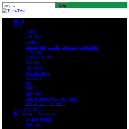
Søg
efter:
Hjem
Test
Apps
Desktops
Gadgets
Test af gadgets til hjemmet og køkkenet
Hardware
Kamera og video
Laptops
Sikkerhed
Smartphones
Software
Spil
Tablets
Tilbehør
Test af headsets og højttalere
Test af transportmidler
Tech-Test mener
Det bedste vi har testet
Editors choice
Platinum