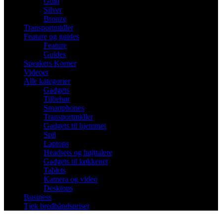
Gold
Silver
Bronze
Transportmidler
Feature og guides
Feature
Guides
Speakers Korner
Videoer
Alle kategorier
Gadgets
Tilbehør
Smartphones
Transportmidler
Gadgets til hjemmet
Spil
Laptops
Headsets og højttalere
Gadgets til køkkenet
Tablets
Kamera og video
Desktops
Business
Tjek bredbåndspriser