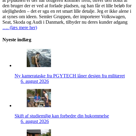
at p-pladsen er der når brugeren kommer frem, bliver den holdt af
den bruger der er ved at forlade pladsen, og han får et lille beløb for
ulejligheden – det er sgu en ret smart lille detalje. Jeg er ikke alene i
at synes om ideen. Semler Gruppen, der importerer Volkswagen,
Seat, Skoda og Audi i Danmark, tilbyder nu deres kunder adgang
…. (læs mere her)
Nyeste indlæg
Ny kamerataske fra PGYTECH låner design fra militæret
6. august 2026
Skift af studiemiljø kan forbedre din hukommelse
6. august 2026