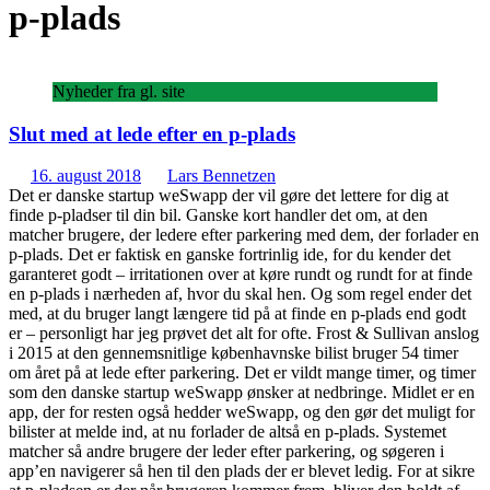
p-plads
Nyheder fra gl. site
Slut med at lede efter en p-plads
16. august 2018
Lars Bennetzen
Det er danske startup weSwapp der vil gøre det lettere for dig at
finde p-pladser til din bil. Ganske kort handler det om, at den
matcher brugere, der ledere efter parkering med dem, der forlader en
p-plads. Det er faktisk en ganske fortrinlig ide, for du kender det
garanteret godt – irritationen over at køre rundt og rundt for at finde
en p-plads i nærheden af, hvor du skal hen. Og som regel ender det
med, at du bruger langt længere tid på at finde en p-plads end godt
er – personligt har jeg prøvet det alt for ofte. Frost & Sullivan anslog
i 2015 at den gennemsnitlige københavnske bilist bruger 54 timer
om året på at lede efter parkering. Det er vildt mange timer, og timer
som den danske startup weSwapp ønsker at nedbringe. Midlet er en
app, der for resten også hedder weSwapp, og den gør det muligt for
bilister at melde ind, at nu forlader de altså en p-plads. Systemet
matcher så andre brugere der leder efter parkering, og søgeren i
app’en navigerer så hen til den plads der er blevet ledig. For at sikre