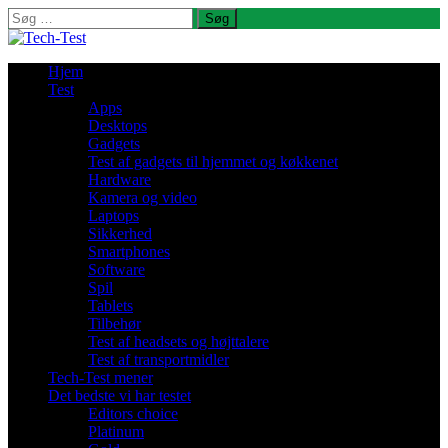
Søg
efter:
Hjem
Test
Apps
Desktops
Gadgets
Test af gadgets til hjemmet og køkkenet
Hardware
Kamera og video
Laptops
Sikkerhed
Smartphones
Software
Spil
Tablets
Tilbehør
Test af headsets og højttalere
Test af transportmidler
Tech-Test mener
Det bedste vi har testet
Editors choice
Platinum