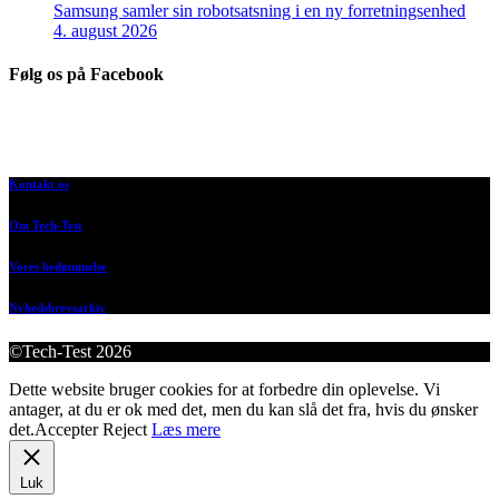
Samsung samler sin robotsatsning i en ny forretningsenhed
4. august 2026
Følg os på Facebook
Kontakt os
Om Tech-Test
Vores bedømmelse
Nyhedsbrevsarkiv
©Tech-Test 2026
Dette website bruger cookies for at forbedre din oplevelse. Vi
antager, at du er ok med det, men du kan slå det fra, hvis du ønsker
det.
Accepter
Reject
Læs mere
Luk