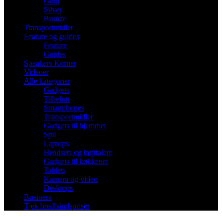
Gold
Silver
Bronze
Transportmidler
Feature og guides
Feature
Guides
Speakers Korner
Videoer
Alle kategorier
Gadgets
Tilbehør
Smartphones
Transportmidler
Gadgets til hjemmet
Spil
Laptops
Headsets og højttalere
Gadgets til køkkenet
Tablets
Kamera og video
Desktops
Business
Tjek bredbåndspriser