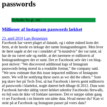
passwords
Nyheder fra gl. site
Millioner af Instagram passwords lækket
23. april 2019
Lars Bennetzen
Facebook har været plaget af datatab, og i sidste måned kom det
frem, at de havde en lækage der ramte Instagrambrugere. Men hvor
de først sagde at det var i området af ”ti-tusindvis” der var ramt, så
har de nu været ude og melde, at det nærmere er millionvis af
Instragrambrugere der er ramt. Det er Facebook selv der i en blog-
post skriver: ”We discovered additional logs of Instagram
passwords being stored in a readable format,” the company said.
“We now estimate that this issue impacted millions of Instagram
users. We will be notifying these users as we did the others.” Som
jeg skrev her på Tech-Test, så har Facebook i årevis gemt millionvis
af passwords i klartekst, nogle dateret helt tilbage til 2012. Data som
Facebook hævder aldrig været lækket udenfor Facebooks firewalls,
en fejl som de ikke vil forklare nærmere. Det er næppe sidste gang
vi ser Facebook i en historie om tabte data. Hvad mener du? Kan vi
stole på at Facebook og Instagram passer på vores data?