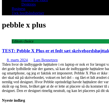
Desktops
Business
Tjek bredbåndspriser
pebble x plus
Editors choice
TEST: Pebble X Plus er et fedt sæt skrivebordshøjttal
8. marts 2024
Lars Bennetzen
Tiden hvor de indbyggede højttalere i en laptop er nok er for længst 
det gode lydbillede når der games, så kan de indbyggede højttalere bare
og smartphone, og jeg er faktisk ret imponeret. Pebble X Plus er ikke f
der skal stå på skrivebordet, vokset en hel del – og fået et lidt ændret
nemlig ved designet. Hvor Pebble oprindeligt havde højttalere der var h
skråt op og frem, hvilket gør at de er lette at placere så du kommer til
designet. Den er designet rimelig neutralt, og kan let placeres på dit
Nyeste indlæg