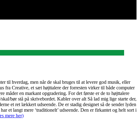
 til hverdag, men når de skal bruges til at levere god musik, eller
 fra Creative, et sæt højttalere der forresten virker til både computer
ere måder en markant opgradering. For det første er de to højttalere
skal/bør stå på skrivebordet. Kabler over alt Så lad mig lige starte der,
alerne et ret lækkert udseende. De er stadig designet så de sender lyden
ar et langt mere ‘traditionelt’ udseende. Den er firkantet og helt sort i
æs mere her)