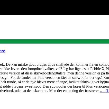
ere
væk. De kan måske godt bruges til de smålyde der kommer fra en computer
 ikke levere den fornødne kvalitet, vel? Jeg har lige testet Pebble X Plus
ørste version af disse skrivebordshøjttalere, men denne version er på fl
 design. For det andet har Plus-versionen fået en subwoofer der også kan/
elt runde, så er de nye blevet mere aflange, hvilket faktisk giver højtt
 at sidde i lydens sweet spot. Den subwoofer der hører til Plus-versionen h
 skrivebord, uden at den skæmme. Men der en en ting der frustrerer
…. (l