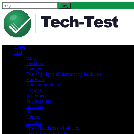
Søg
efter:
Hjem
Test
Apps
Desktops
Gadgets
Test af gadgets til hjemmet og køkkenet
Hardware
Kamera og video
Laptops
Sikkerhed
Smartphones
Software
Spil
Tablets
Tilbehør
Test af headsets og højttalere
Test af transportmidler