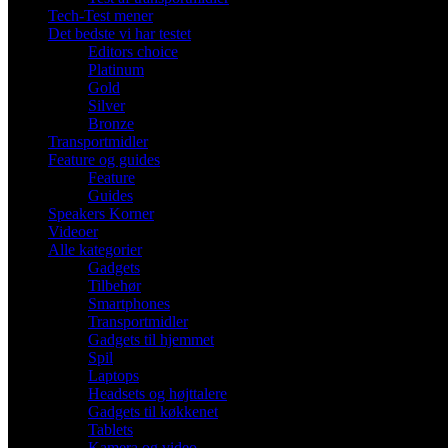
Tech-Test mener
Det bedste vi har testet
Editors choice
Platinum
Gold
Silver
Bronze
Transportmidler
Feature og guides
Feature
Guides
Speakers Korner
Videoer
Alle kategorier
Gadgets
Tilbehør
Smartphones
Transportmidler
Gadgets til hjemmet
Spil
Laptops
Headsets og højttalere
Gadgets til køkkenet
Tablets
Kamera og video