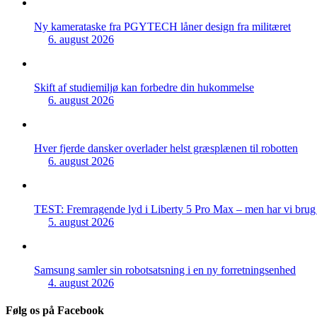
Ny kamerataske fra PGYTECH låner design fra militæret
6. august 2026
Skift af studiemiljø kan forbedre din hukommelse
6. august 2026
Hver fjerde dansker overlader helst græsplænen til robotten
6. august 2026
TEST: Fremragende lyd i Liberty 5 Pro Max – men har vi brug f
5. august 2026
Samsung samler sin robotsatsning i en ny forretningsenhed
4. august 2026
Følg os på Facebook