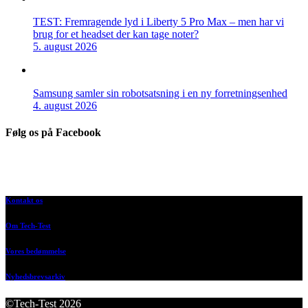
TEST: Fremragende lyd i Liberty 5 Pro Max – men har vi
brug for et headset der kan tage noter?
5. august 2026
Samsung samler sin robotsatsning i en ny forretningsenhed
4. august 2026
Følg os på Facebook
Kontakt os
Om Tech-Test
Vores bedømmelse
Nyhedsbrevsarkiv
©Tech-Test 2026