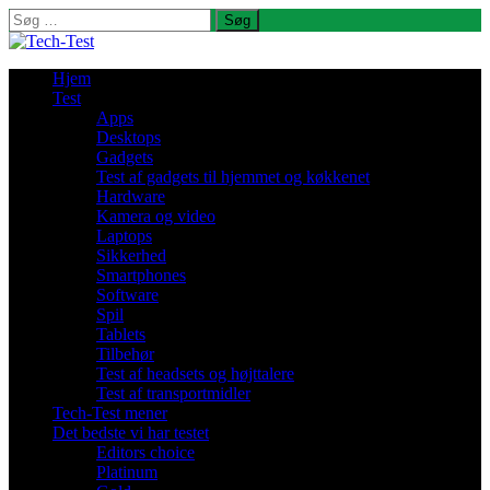
Søg
efter:
Hjem
Test
Apps
Desktops
Gadgets
Test af gadgets til hjemmet og køkkenet
Hardware
Kamera og video
Laptops
Sikkerhed
Smartphones
Software
Spil
Tablets
Tilbehør
Test af headsets og højttalere
Test af transportmidler
Tech-Test mener
Det bedste vi har testet
Editors choice
Platinum