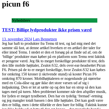
picun f6
Nyhedsbrev
TEST: Billige lydprodukter ikke prisen værd
13. november 2024
Lars Bennetzen
Jeg har haft to produkter fra Temu til test, og lad mig med det
samme slå fast, at denne artikel hverken er en artikel der taler for
eller imod Temu. I stedet er den et forsøg på at finde ud af, om de
‘billige’ produkter man køber på en platform som Temu rent faktisk
er pengene værd. Jeg fik to meget forskellige produkter til test, dels
den lille mobile højttaler, Zealot-S32, dels over-ear-headsettet Picun
F6. Prisen på de to er meget forskellige, hvor Zealot-S32 kan købes
for omkring 150 kroner (i skrivende stund) så koster Picun F6
omkring 870 kroner. Mobilhøjttaleren er nogenlunde på størrelse
med en Cola-dåse og gør ikke det store væsen ud af sig i
indpakning. Den er let at sætte op og den har en strop så den kan
tages med på turen. Men problemet kommer når den afspiller musik,
for lyden er meget tyndbenet. Den har en tydelig ‘fremad’-retning
og jeg mangler totalt bassen i den lille højttaler. Det kan godt være
den er billig, men i dette tilfælde er den bare for billig. Faktisk kunne