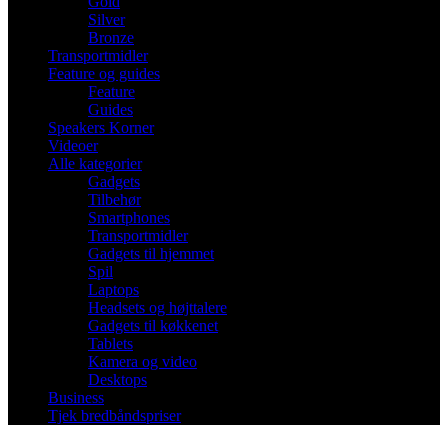
Gold
Silver
Bronze
Transportmidler
Feature og guides
Feature
Guides
Speakers Korner
Videoer
Alle kategorier
Gadgets
Tilbehør
Smartphones
Transportmidler
Gadgets til hjemmet
Spil
Laptops
Headsets og højttalere
Gadgets til køkkenet
Tablets
Kamera og video
Desktops
Business
Tjek bredbåndspriser