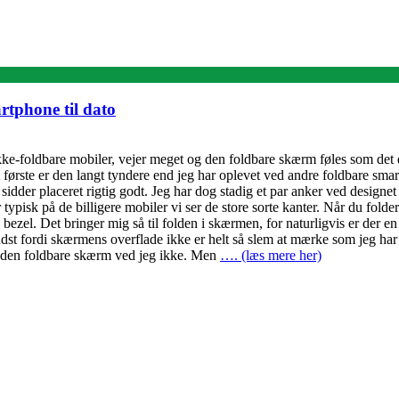
rtphone til dato
d ikke-foldbare mobiler, vejer meget og den foldbare skærm føles som de
et første er den langt tyndere end jeg har oplevet ved andre foldbare sm
idder placeret rigtig godt. Jeg har dog stadig et par anker ved designet
er typisk på de billigere mobiler vi ser de store sorte kanter. Når du fo
re bezel. Det bringer mig så til folden i skærmen, for naturligvis er der 
dst fordi skærmens overflade ikke er helt så slem at mærke som jeg har
il den foldbare skærm ved jeg ikke. Men
…. (læs mere her)