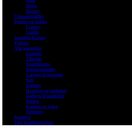
Gold
Silver
Bronze
Transportmidler
Feature og guides
Feature
Guides
Speakers Korner
Videoer
Alle kategorier
Gadgets
Tilbehør
Smartphones
Transportmidler
Gadgets til hjemmet
Spil
Laptops
Headsets og højttalere
Gadgets til køkkenet
Tablets
Kamera og video
Desktops
Business
Tjek bredbåndspriser