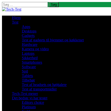
Søg
efter:
Hjem
Test
Apps
Desktops
Gadgets
Test af gadgets til hjemmet og køkkenet
Hardware
Kamera og video
Laptops
Sikkerhed
Smartphones
Software
Spil
Tablets
Tilbehør
Test af headsets og højttalere
Test af transportmidler
Tech-Test mener
Det bedste vi har testet
Editors choice
Platinum